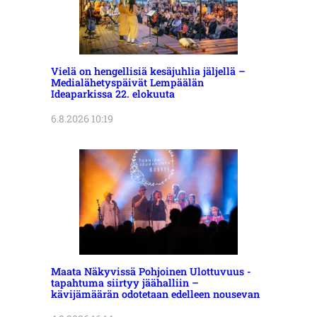
Vielä on hengellisiä kesäjuhlia jäljellä –
Medialähetyspäivät Lempäälän
Ideaparkissa 22. elokuuta
6.8.2026 10:19
Maata Näkyvissä Pohjoinen Ulottuvuus -
tapahtuma siirtyy jäähalliin –
kävijämäärän odotetaan edelleen nousevan