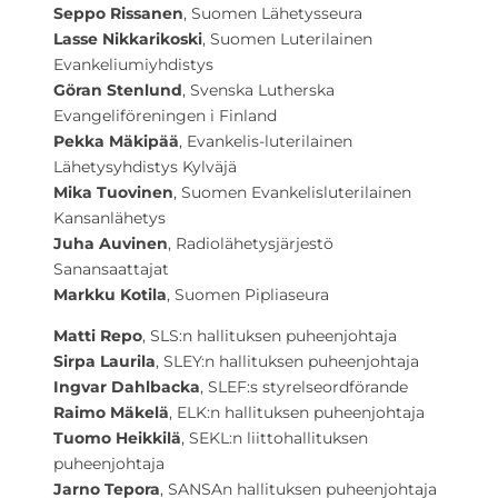
Seppo Rissanen
, Suomen Lähetysseura
Lasse Nikkarikoski
, Suomen Luterilainen
Evankeliumiyhdistys
Göran Stenlund
, Svenska Lutherska
Evangeliföreningen i Finland
Pekka Mäkipää
, Evankelis-luterilainen
Lähetysyhdistys Kylväjä
Mika Tuovinen
, Suomen Evankelisluterilainen
Kansanlähetys
Juha Auvinen
, Radiolähetysjärjestö
Sanansaattajat
Markku Kotila
, Suomen Pipliaseura
Matti Repo
, SLS:n hallituksen puheenjohtaja
Sirpa Laurila
, SLEY:n hallituksen puheenjohtaja
Ingvar Dahlbacka
, SLEF:s styrelseordförande
Raimo Mäkelä
, ELK:n hallituksen puheenjohtaja
Tuomo Heikkilä
, SEKL:n liittohallituksen
puheenjohtaja
Jarno Tepora
, SANSAn hallituksen puheenjohtaja