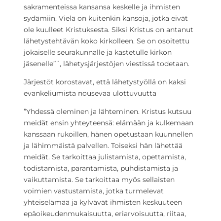
sakramenteissa kansansa keskelle ja ihmisten
sydämiin. Vielä on kuitenkin kansoja, jotka eivät
ole kuulleet Kristuksesta. Siksi Kristus on antanut
lähetystehtävän koko kirkolleen. Se on osoitettu
jokaiselle seurakunnalle ja kastetulle kirkon
jäsenelle”´, lähetysjärjestöjen viestissä todetaan.
Järjestöt korostavat, että lähetystyöllä on kaksi
evankeliumista nousevaa ulottuvuutta
”Yhdessä oleminen ja lähteminen. Kristus kutsuu
meidät ensin yhteyteensä: elämään ja kulkemaan
kanssaan rukoillen, hänen opetustaan kuunnellen
ja lähimmäistä palvellen. Toiseksi hän lähettää
meidät. Se tarkoittaa julistamista, opettamista,
todistamista, parantamista, puhdistamista ja
vaikuttamista. Se tarkoittaa myös sellaisten
voimien vastustamista, jotka turmelevat
yhteiselämää ja kylvävät ihmisten keskuuteen
epäoikeudenmukaisuutta, eriarvoisuutta, riitaa,