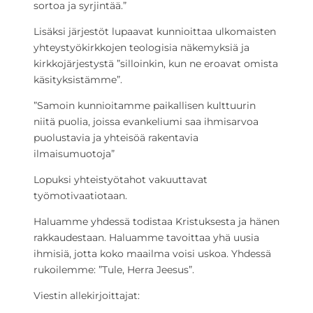
sortoa ja syrjintää.”
Lisäksi järjestöt lupaavat kunnioittaa ulkomaisten
yhteystyökirkkojen teologisia näkemyksiä ja
kirkkojärjestystä ”silloinkin, kun ne eroavat omista
käsityksistämme”.
”Samoin kunnioitamme paikallisen kulttuurin
niitä puolia, joissa evankeliumi saa ihmisarvoa
puolustavia ja yhteisöä rakentavia
ilmaisumuotoja”
Lopuksi yhteistyötahot vakuuttavat
työmotivaatiotaan.
Haluamme yhdessä todistaa Kristuksesta ja hänen
rakkaudestaan. Haluamme tavoittaa yhä uusia
ihmisiä, jotta koko maailma voisi uskoa. Yhdessä
rukoilemme: ”Tule, Herra Jeesus”.
Viestin allekirjoittajat: