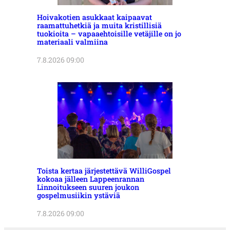
Hoivakotien asukkaat kaipaavat
raamattuhetkiä ja muita kristillisiä
tuokioita – vapaaehtoisille vetäjille on jo
materiaali valmiina
7.8.2026 09:00
Toista kertaa järjestettävä WilliGospel
kokoaa jälleen Lappeenrannan
Linnoitukseen suuren joukon
gospelmusiikin ystäviä
7.8.2026 09:00