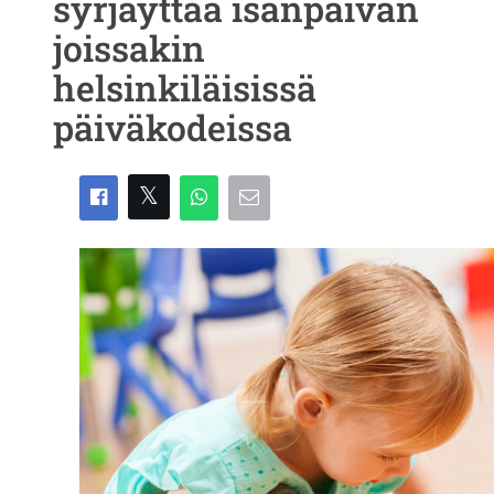
syrjäyttää isänpäivän
joissakin
helsinkiläisissä
päiväkodeissa