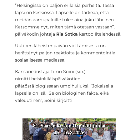
”Helsingissä on paljon erilaisia perheitä. Tässä
lapsi on keskiössä. Lapselle on tärkeää, että
meidän aamupaloille tulee aina joku läheinen.
Katsomme nyt, miten tämä otetaan vastaan”,
päiväkodin johtaja
Ria Sotka
kertoo Iltalehdessä.
Uutinen läheistenpäivän viettämisestä on
herättänyt paljon reaktioita ja kommentointia
sosiaalisessa mediassa.
Kansanedustaja Timo Soini (sin.)
nimitti
helsinkiläispäiväkotien
päätöstä blogissaan umpihulluksi. ”Jokaisella
lapsella on isä. Se on biologinen fakta, eikä
valeuutinen”, Soini kirjoitti.