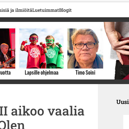
isiä ja ilmiöitä
Luetuimmat
Blogit
Uus
I aikoo vaalia
Olen