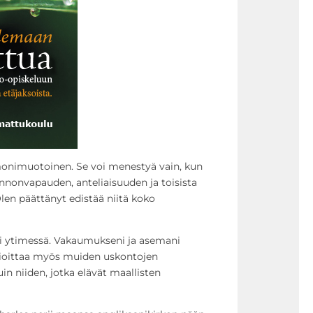
onimuotoinen. Se voi menestyä vain, kun
onvapauden, anteliaisuuden ja toisista
Olen päättänyt edistää niitä koko
oni ytimessä. Vakaumukseni ja asemani
nioittaa myös muiden uskontojen
in niiden, jotka elävät maallisten