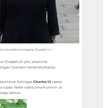
n edustalla kuningatar Elisabet II:n
ar Elisabet oli yksi aikamme
ningas Charlesin henkilökohtaista
 aloittanut kuningas
Charles III
tapasi
ja lupasi heille vaalia omantunnon- ja
Today
kertoo.