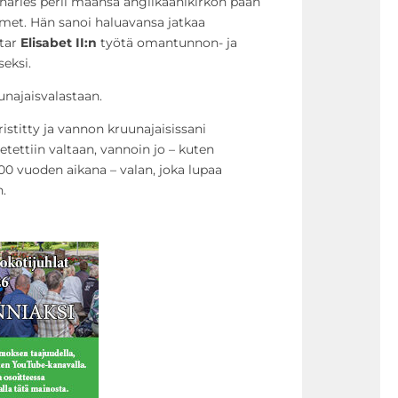
Charles perii maansa anglikaanikirkon pään
met. Hän sanoi haluavansa jatkaa
atar
Elisabet II:n
työtä omantunnon- ja
eksi.
najaisvalastaan.
istitty ja vannon kruunajaisissani
setettiin valtaan, vannoin jo – kuten
300 vuoden aikana – valan, joka lupaa
n.