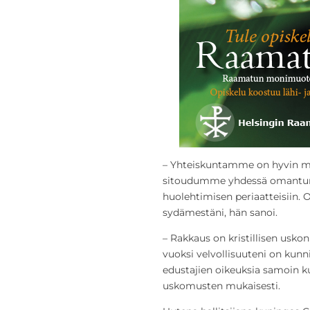
– Yhteiskuntamme on hyvin m
sitoudumme yhdessä omantunn
huolehtimisen periaatteisiin. 
sydämestäni, hän sanoi.
– Rakkaus on kristillisen usk
vuoksi velvollisuuteni on kun
edustajien oikeuksia samoin ku
uskomusten mukaisesti.