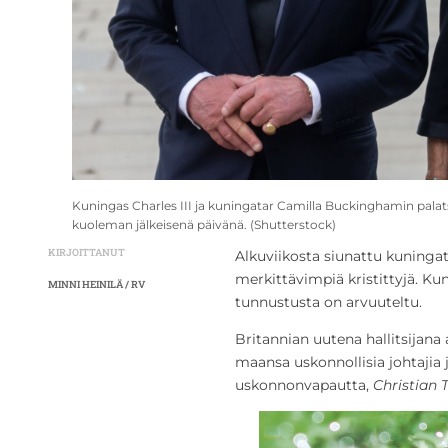
Kuningas Charles III ja kuningatar Camilla Buckinghamin palatsi
kuoleman jälkeisenä päivänä. (Shutterstock)
KIRJOITTANUT
Alkuviikosta siunattu kuningat
merkittävimpiä kristittyjä. Ku
MINNI HEINILÄ / RV
tunnustusta on arvuuteltu.
Britannian uutena hallitsijana
maansa uskonnollisia johtajia 
uskonnonvapautta,
Christian 