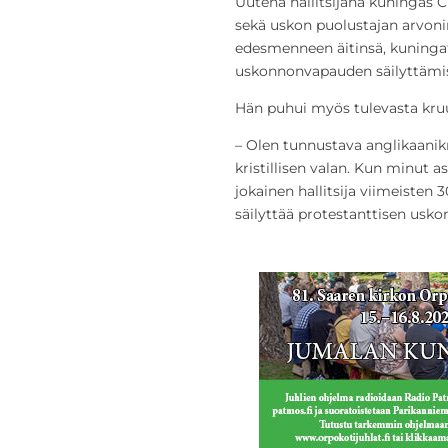
Uutena hallitsijana kuningas 
sekä uskon puolustajan arvoni
edesmenneen äitinsä, kuning
uskonnonvapauden säilyttämis
Hän puhui myös tulevasta kruu
– Olen tunnustava anglikaanikr
kristillisen valan. Kun minut a
jokainen hallitsija viimeisten 
säilyttää protestanttisen usko