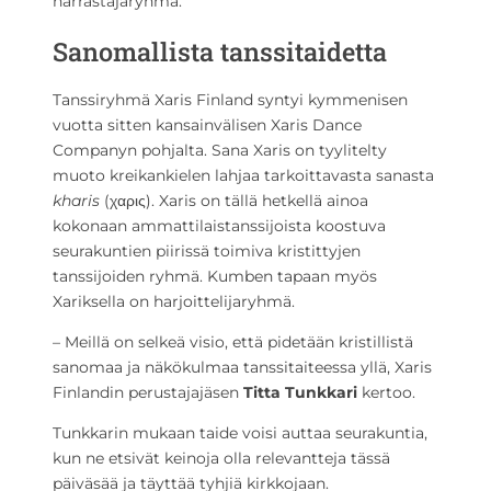
harrastajaryhmä.
Sanomallista tanssitaidetta
Tanssiryhmä Xaris Finland syntyi kymmenisen
vuotta sitten kansainvälisen Xaris Dance
Companyn pohjalta. Sana Xaris on tyylitelty
muoto kreikankielen lahjaa tarkoittavasta sanasta
kharis
(χαρις). Xaris on tällä hetkellä ainoa
kokonaan ammattilaistanssijoista koostuva
seurakuntien piirissä toimiva kristittyjen
tanssijoiden ryhmä. Kumben tapaan myös
Xariksella on harjoittelijaryhmä.
– Meillä on selkeä visio, että pidetään kristillistä
sanomaa ja näkökulmaa tanssitaiteessa yllä, Xaris
Finlandin perustajajäsen
Titta Tunkkari
kertoo.
Tunkkarin mukaan taide voisi auttaa seurakuntia,
kun ne etsivät keinoja olla relevantteja tässä
päiväsää ja täyttää tyhjiä kirkkojaan.