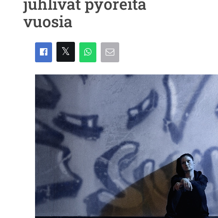
juhlivat pyöreitä
vuosia