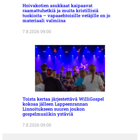
Hoivakotien asukkaat kaipaavat
raamattuhetkiä ja muita kristillisiä
tuokioita – vapaaehtoisille vetäjille on jo
materiaali valmiina
7.8.2026 09:00
Toista kertaa järjestettävä WilliGospel
kokoaa jälleen Lappeenrannan
Linnoitukseen suuren joukon
gospelmusiikin ystäviä
7.8.2026 09:00