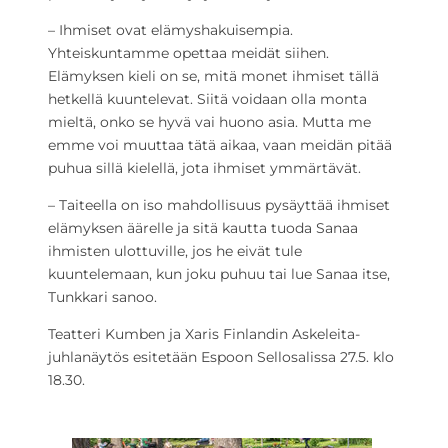
– Ihmiset ovat elämyshakuisempia.
Yhteiskuntamme opettaa meidät siihen.
Elämyksen kieli on se, mitä monet ihmiset tällä
hetkellä kuuntelevat. Siitä voidaan olla monta
mieltä, onko se hyvä vai huono asia. Mutta me
emme voi muuttaa tätä aikaa, vaan meidän pitää
puhua sillä kielellä, jota ihmiset ymmärtävät.
– Taiteella on iso mahdollisuus pysäyttää ihmiset
elämyksen äärelle ja sitä kautta tuoda Sanaa
ihmisten ulottuville, jos he eivät tule
kuuntelemaan, kun joku puhuu tai lue Sanaa itse,
Tunkkari sanoo.
Teatteri Kumben ja Xaris Finlandin Askeleita-
juhlanäytös esitetään Espoon Sellosalissa 27.5. klo
18.30.