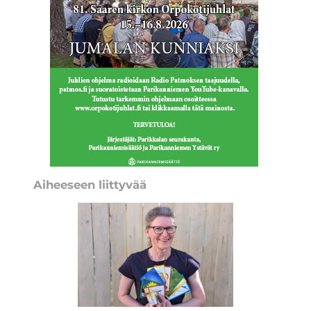
Aiheeseen liittyvää