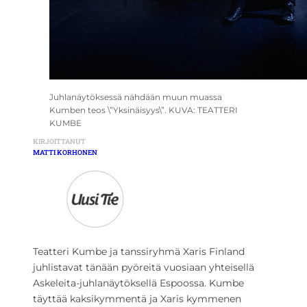
Juhlanäytöksessä nähdään muun muassa
Kumben teos \”Yksinäisyys\”. KUVA: TEATTERI
KUMBE
KIRJOITTANUT
MATTI KORHONEN
Teatteri Kumbe ja tanssiryhmä Xaris Finland
juhlistavat tänään pyöreitä vuosiaan yhteisellä
Askeleita-juhlanäytöksellä Espoossa. Kumbe
täyttää kaksikymmentä ja Xaris kymmenen