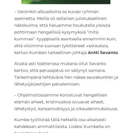
– Varsinkin alkuaikoina se kuvasi ryhmän
asennetta. Meillä oli sellainen julistuksellinen
näkökulma, että haluamme houkutella yleisöä
pohtimaan hengellisiä kysymyksiä ”mitä
kummaa” -tyyppisellä asenteella ennemmin kuin,
että olisimme suoraan tykittäneet vastauksia,
kertoo Kumben taiteellinen johtaja
Antti Sevanto
.
Alusta asti teatterissa mukana ollut Sevanto
kertoo, että perusajatus on säilynyt samana.
Tärkeimpänä tehtävänä hän näkee seurakuntien ja
lähetysjärjestöjen palvelemisen.
– Ohjelmistossamme korostuvat hengellisen
elämän aiheet, kristinuskoa sivuavat aiheet,
lähetystyö, kansainvälisyys ja oikeudenmukaisuus.
Kumbe työllistää tällä hetkellä osa-aikaisesti
kahdeksan ammattilaista. Lisäksi Kumbella on