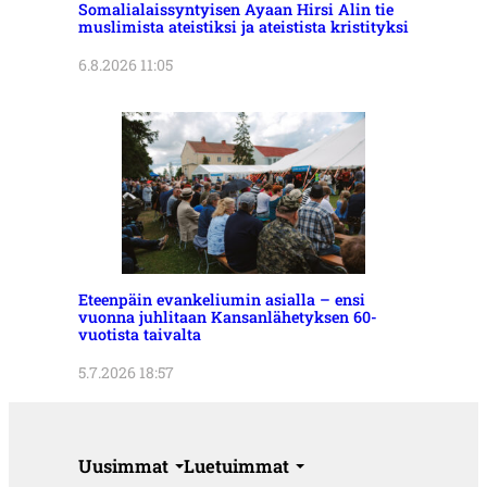
Somalialaissyntyisen Ayaan Hirsi Alin tie
muslimista ateistiksi ja ateistista kristityksi
6.8.2026 11:05
Eteenpäin evankeliumin asialla – ensi
vuonna juhlitaan Kansanlähetyksen 60-
vuotista taivalta
5.7.2026 18:57
Uusimmat
Luetuimmat