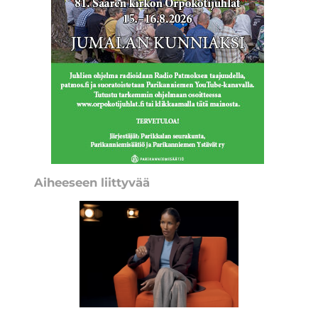
Aiheeseen liittyvää