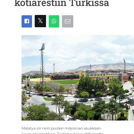
kotiarestiin Turkissa
Malatya on noin puolen miljoonan asukkaan
kaupunki Kaakkois-Turkissa. Kuva: Wikimedia