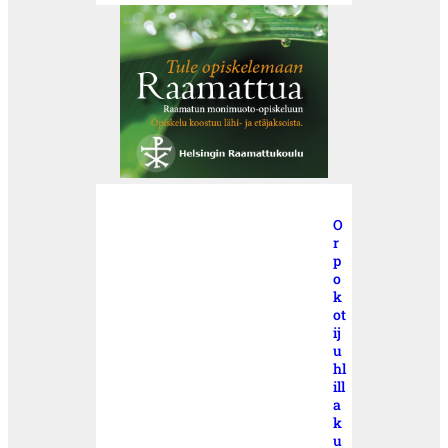
O
r
p
o
k
ot
ij
u
hl
ill
a
k
u