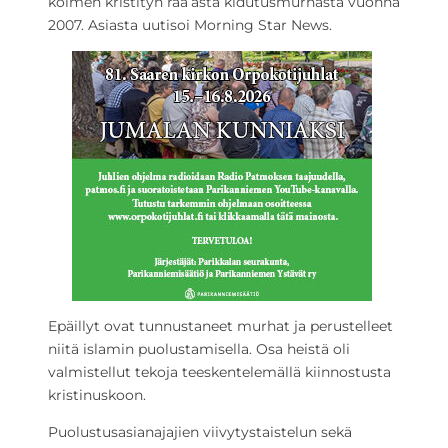
kolmen kristityn raa’asta kidutusmurhasta vuonna
2007. Asiasta uutisoi Morning Star News.
Epäillyt ovat tunnustaneet murhat ja perustelleet
niitä islamin puolustamisella. Osa heistä oli
valmistellut tekoja teeskentelemällä kiinnostusta
kristinuskoon.
Puolustusasianajajien viivytystaistelun sekä