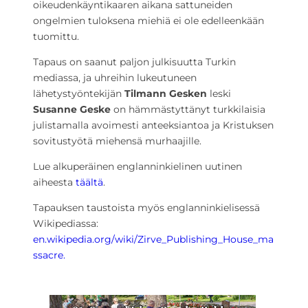
oikeudenkäyntikaaren aikana sattuneiden
ongelmien tuloksena miehiä ei ole edelleenkään
tuomittu.
Tapaus on saanut paljon julkisuutta Turkin
mediassa, ja uhreihin lukeutuneen
lähetystyöntekijän
Tilmann Gesken
leski
Susanne Geske
on hämmästyttänyt turkkilaisia
julistamalla avoimesti anteeksiantoa ja Kristuksen
sovitustyötä miehensä murhaajille.
Lue alkuperäinen englanninkielinen uutinen
aiheesta
täältä
.
Tapauksen taustoista myös englanninkielisessä
Wikipediassa:
en.wikipedia.org/wiki/Zirve_Publishing_House_ma
ssacre.