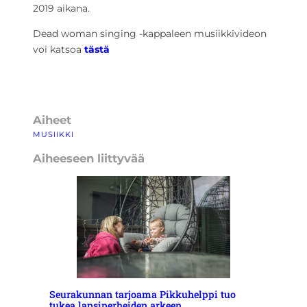
2019 aikana.
Dead woman singing -kappaleen musiikkivideon
voi katsoa
tästä
Aiheet
MUSIIKKI
Aiheeseen liittyvää
Seurakunnan tarjoama Pikkuhelppi tuo
tukea lapsiperheiden arkeen