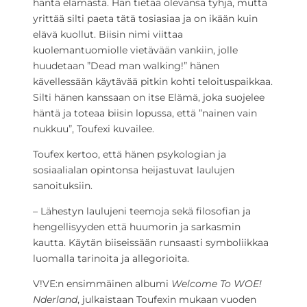
häntä elämästä. Hän tietää olevansa tyhjä, mutta
yrittää silti paeta tätä tosiasiaa ja on ikään kuin
elävä kuollut. Biisin nimi viittaa
kuolemantuomiolle vietävään vankiin, jolle
huudetaan ”Dead man walking!” hänen
kävellessään käytävää pitkin kohti teloituspaikkaa.
Silti hänen kanssaan on itse Elämä, joka suojelee
häntä ja toteaa biisin lopussa, että ”nainen vain
nukkuu”, Toufexi kuvailee.
Toufex kertoo, että hänen psykologian ja
sosiaalialan opintonsa heijastuvat laulujen
sanoituksiin.
– Lähestyn laulujeni teemoja sekä filosofian ja
hengellisyyden että huumorin ja sarkasmin
kautta. Käytän biiseissään runsaasti symboliikkaa
luomalla tarinoita ja allegorioita.
V!VE:n ensimmäinen albumi
Welcome To WOE!
Nderland
, julkaistaan Toufexin mukaan vuoden