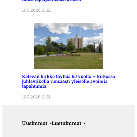
10.8.2026 13:21
Kalevan kirkko täyttää 60 vuotta – kirkossa
juhlaviikolla runsaasti yleisölle avoimia
tapahtumia
10.8.2026 12:51
Uusimmat
Luetuimmat