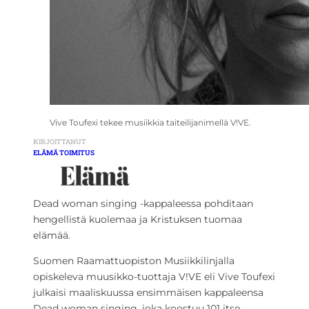
Vive Toufexi tekee musiikkia taiteilijanimellä V!VE.
KIRJOITTANUT
ELÄMÄ TOIMITUS
Dead woman singing -kappaleessa pohditaan
hengellistä kuolemaa ja Kristuksen tuomaa
elämää.
Suomen Raamattuopiston Musiikkilinjalla
opiskeleva muusikko-tuottaja V!VE eli Vive Toufexi
julkaisi maaliskuussa ensimmäisen kappaleensa
Dead woman singing, joka koostuu 101 itse