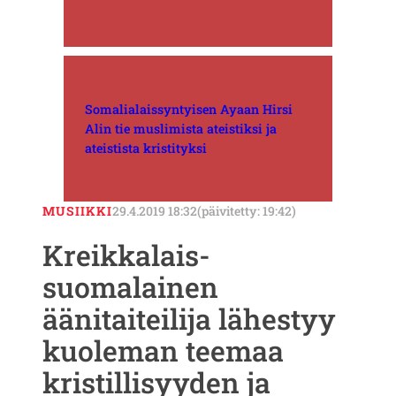
Somalialaissyntyisen Ayaan Hirsi
Alin tie muslimista ateistiksi ja
ateistista kristityksi
MUSIIKKI
29.4.2019 18:32
(päivitetty: 19:42)
Kreikkalais-
suomalainen
äänitaiteilija lähestyy
kuoleman teemaa
kristillisyyden ja