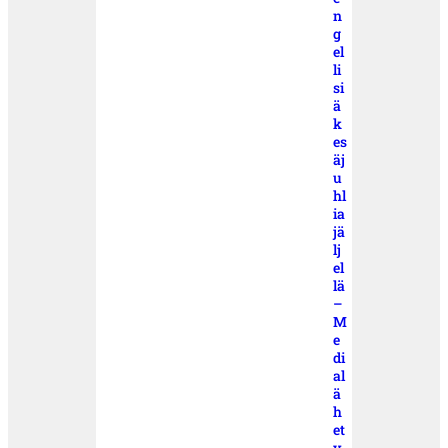
n
g
el
li
si
ä
k
es
äj
u
hl
ia
jä
lj
el
lä
–
M
e
di
al
ä
h
et
y