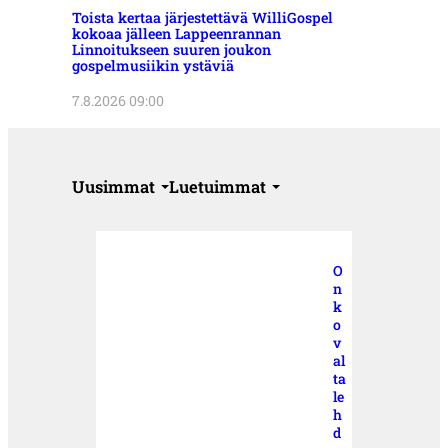
Toista kertaa järjestettävä WilliGospel
kokoaa jälleen Lappeenrannan
Linnoitukseen suuren joukon
gospelmusiikin ystäviä
7.8.2026 09:00
Uusimmat
Luetuimmat
O
n
k
o
v
al
ta
le
h
d