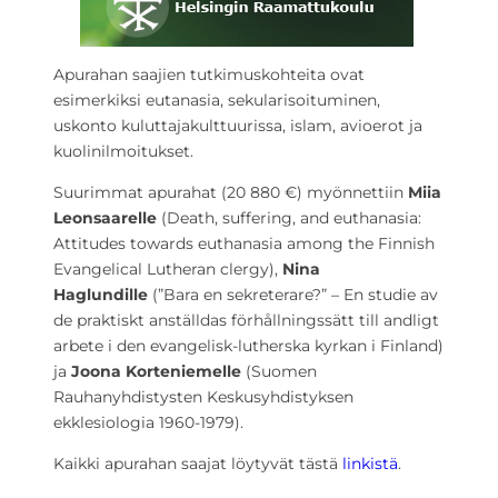
Apurahan saajien tutkimuskohteita ovat
esimerkiksi eutanasia, sekularisoituminen,
uskonto kuluttajakulttuurissa, islam, avioerot ja
kuolinilmoitukset.
Suurimmat apurahat (20 880 €) myönnettiin
Miia
Leonsaarelle
(Death, suffering, and euthanasia:
Attitudes towards euthanasia among the Finnish
Evangelical Lutheran clergy),
Nina
Haglundille
(”Bara en sekreterare?” – En studie av
de praktiskt anställdas förhållningssätt till andligt
arbete i den evangelisk-lutherska kyrkan i Finland)
ja
Joona Korteniemelle
(Suomen
Rauhanyhdistysten Keskusyhdistyksen
ekklesiologia 1960-1979).
Kaikki apurahan saajat löytyvät tästä
linkistä
.