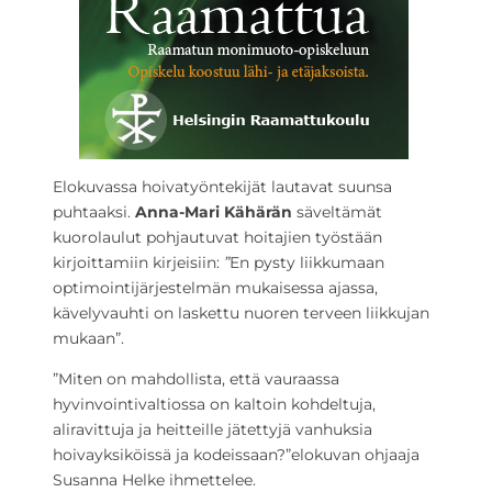
Elokuvassa hoivatyöntekijät lautavat suunsa
puhtaaksi.
Anna-Mari Kähärän
säveltämät
kuorolaulut pohjautuvat hoitajien työstään
kirjoittamiin kirjeisiin:
”
En pysty liikkumaan
optimointijärjestelmän mukaisessa ajassa,
kävelyvauhti on laskettu nuoren terveen liikkujan
mukaan”.
”Miten on mahdollista, että vauraassa
hyvinvointivaltiossa on kaltoin kohdeltuja,
aliravittuja ja heitteille jätettyjä vanhuksia
hoivayksiköissä ja kodeissaan?”elokuvan ohjaaja
Susanna Helke ihmettelee.