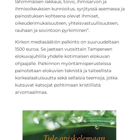
lähimmäisen rakkaus, toivo, ihmisarvon ja
ihmisoikeuksien kunnioitus, syrjityssä asemassa ja
painostuksen kohteena olevat ihmiset,
oikeudenmukaisuuteen, yhteisvastuullisuuteen,
rauhaan ja sovintoon pyrkiminen”.
Kirkon mediasäätiön palkinto on suuruudeltaan
1500 euroa. Se jaetaan vuosittain Tampereen
elokuvajuhlilla yhdelle kotimaisen elokuvan
ohjaajalle. Palkinnon myöntämisperusteissa
painotetaan elokuvien teknistä ja taiteellista
korkealaatuisuutta sekä sellaisia teemoja, jotka
kutsuvat katsojat pohtimaan kristillistä
arvomaailmaa.