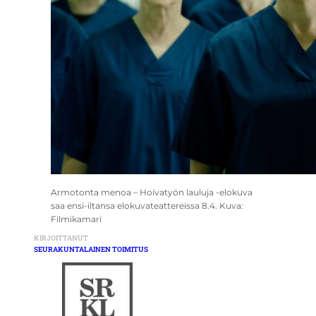
Armotonta menoa – Hoivatyön lauluja -elokuva
saa ensi-iltansa elokuvateattereissa 8.4. Kuva:
Filmikamari
KIRJOITTANUT
SEURAKUNTALAINEN TOIMITUS