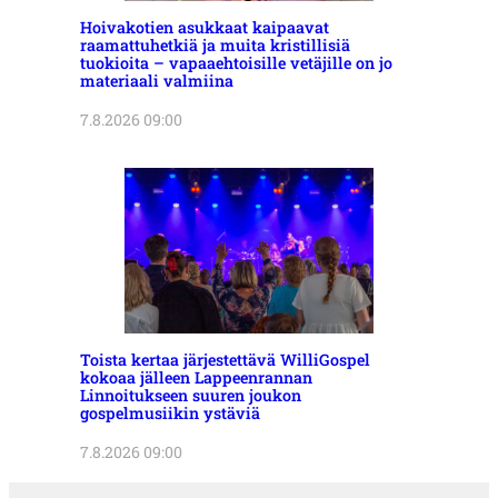
Hoivakotien asukkaat kaipaavat
raamattuhetkiä ja muita kristillisiä
tuokioita – vapaaehtoisille vetäjille on jo
materiaali valmiina
7.8.2026 09:00
Toista kertaa järjestettävä WilliGospel
kokoaa jälleen Lappeenrannan
Linnoitukseen suuren joukon
gospelmusiikin ystäviä
7.8.2026 09:00