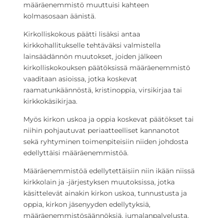
määräenemmistö muuttuisi kahteen
kolmasosaan äänistä.
Kirkolliskokous päätti lisäksi antaa
kirkkohallitukselle tehtäväksi valmistella
lainsäädännön muutokset, joiden jälkeen
kirkolliskokouksen päätöksissä määräenemmistö
vaaditaan asioissa, jotka koskevat
raamatunkäännöstä, kristinoppia, virsikirjaa tai
kirkkokäsikirjaa.
Myös kirkon uskoa ja oppia koskevat päätökset tai
niihin pohjautuvat periaatteelliset kannanotot
sekä ryhtyminen toimenpiteisiin niiden johdosta
edellyttäisi määräenemmistöä.
Määräenemmistöä edellytettäisiin niin ikään niissä
kirkkolain ja -järjestyksen muutoksissa, jotka
käsittelevät ainakin kirkon uskoa, tunnustusta ja
oppia, kirkon jäsenyyden edellytyksiä,
määräenemmistösäännöksiä, jumalanpalvelusta,