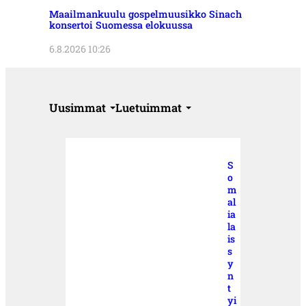
Maailmankuulu gospelmuusikko Sinach
konsertoi Suomessa elokuussa
6.8.2026 10:26
Uusimmat
Luetuimmat
S
o
m
al
ia
la
is
s
y
n
t
yi