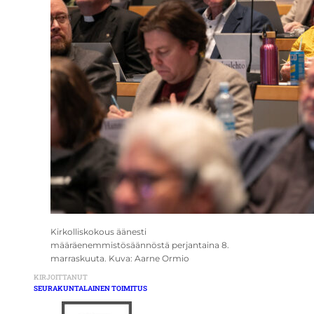
Kirkolliskokous äänesti
määräenemmistösäännöstä perjantaina 8.
marraskuuta. Kuva: Aarne Ormio
KIRJOITTANUT
SEURAKUNTALAINEN TOIMITUS