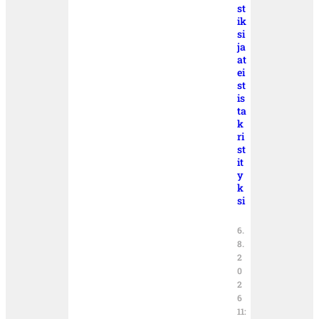
st
ik
si
ja
at
ei
st
is
ta
k
ri
st
it
y
k
si
6.
8.
2
0
2
6
11: