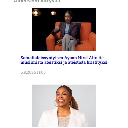
Aiheeseen liittyvää
Somalialaissyntyisen Ayaan Hirsi Alin tie
muslimista ateistiksi ja ateistista kristityksi
6.8.2026 11:05