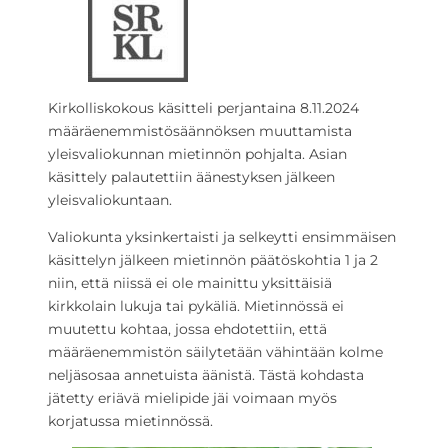
Kirkolliskokous käsitteli perjantaina 8.11.2024
määräenemmistösäännöksen muuttamista
yleisvaliokunnan mietinnön pohjalta. Asian
käsittely palautettiin äänestyksen jälkeen
yleisvaliokuntaan.
Valiokunta yksinkertaisti ja selkeytti ensimmäisen
käsittelyn jälkeen mietinnön päätöskohtia 1 ja 2
niin, että niissä ei ole mainittu yksittäisiä
kirkkolain lukuja tai pykäliä. Mietinnössä ei
muutettu kohtaa, jossa ehdotettiin, että
määräenemmistön säilytetään vähintään kolme
neljäsosaa annetuista äänistä. Tästä kohdasta
jätetty eriävä mielipide jäi voimaan myös
korjatussa mietinnössä.