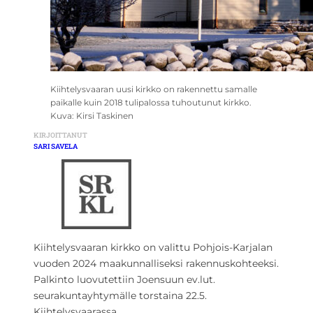
Kiihtelysvaaran uusi kirkko on rakennettu samalle
paikalle kuin 2018 tulipalossa tuhoutunut kirkko.
Kuva: Kirsi Taskinen
KIRJOITTANUT
SARI SAVELA
Kiihtelysvaaran kirkko on valittu Pohjois-Karjalan
vuoden 2024 maakunnalliseksi rakennuskohteeksi.
Palkinto luovutettiin Joensuun ev.lut.
seurakuntayhtymälle torstaina 22.5.
Kiihtelysvaarassa.