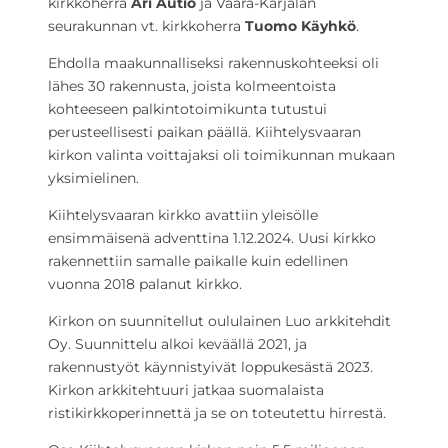
kirkkoherra
Ari Autio
ja Vaara-Karjalan
seurakunnan vt. kirkkoherra
Tuomo Käyhkö
.
Ehdolla maakunnalliseksi rakennuskohteeksi oli
lähes 30 rakennusta, joista kolmeentoista
kohteeseen palkintotoimikunta tutustui
perusteellisesti paikan päällä. Kiihtelysvaaran
kirkon valinta voittajaksi oli toimikunnan mukaan
yksimielinen.
Kiihtelysvaaran kirkko avattiin yleisölle
ensimmäisenä adventtina 1.12.2024. Uusi kirkko
rakennettiin samalle paikalle kuin edellinen
vuonna 2018 palanut kirkko.
Kirkon on suunnitellut oululainen Luo arkkitehdit
Oy. Suunnittelu alkoi keväällä 2021, ja
rakennustyöt käynnistyivät loppukesästä 2023.
Kirkon arkkitehtuuri jatkaa suomalaista
ristikirkkoperinnettä ja se on toteutettu hirrestä.