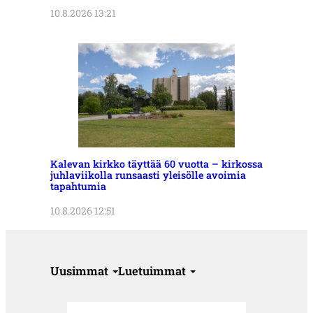
10.8.2026 13:21
Kalevan kirkko täyttää 60 vuotta – kirkossa
juhlaviikolla runsaasti yleisölle avoimia
tapahtumia
10.8.2026 12:51
Uusimmat
Luetuimmat