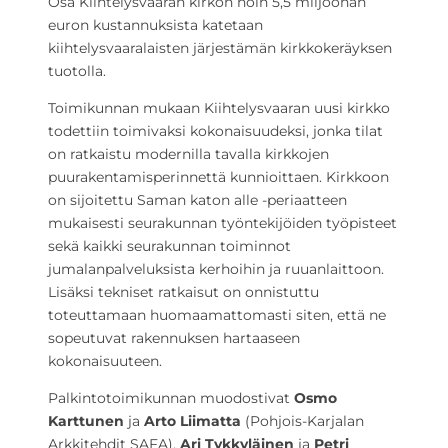
Osa Kiihtelysvaaran kirkon noin 5,5 miljoonan
euron kustannuksista katetaan
kiihtelysvaaralaisten järjestämän kirkkokeräyksen
tuotolla.
Toimikunnan mukaan Kiihtelysvaaran uusi kirkko
todettiin toimivaksi kokonaisuudeksi, jonka tilat
on ratkaistu modernilla tavalla kirkkojen
puurakentamisperinnettä kunnioittaen. Kirkkoon
on sijoitettu Saman katon alle -periaatteen
mukaisesti seurakunnan työntekijöiden työpisteet
sekä kaikki seurakunnan toiminnot
jumalanpalveluksista kerhoihin ja ruuanlaittoon.
Lisäksi tekniset ratkaisut on onnistuttu
toteuttamaan huomaamattomasti siten, että ne
sopeutuvat rakennuksen hartaaseen
kokonaisuuteen.
Palkintotoimikunnan muodostivat
Osmo
Karttunen
ja
Arto Liimatta
(Pohjois-Karjalan
Arkkitehdit SAFA),
Ari Tykkyläinen
ja
Petri