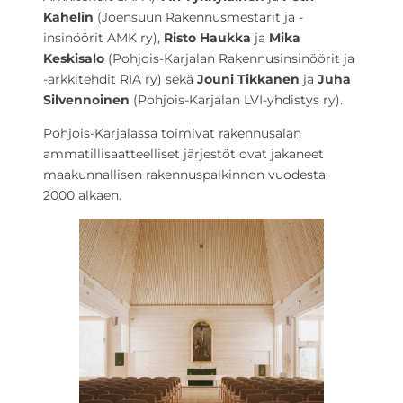
Kahelin
(Joensuun Rakennusmestarit ja -
insinöörit AMK ry),
Risto Haukka
ja
Mika
Keskisalo
(Pohjois-Karjalan Rakennusinsinöörit ja
-arkkitehdit RIA ry) sekä
Jouni Tikkanen
ja
Juha
Silvennoinen
(Pohjois-Karjalan LVI-yhdistys ry).
Pohjois-Karjalassa toimivat rakennusalan
ammatillisaatteelliset järjestöt ovat jakaneet
maakunnallisen rakennuspalkinnon vuodesta
2000 alkaen.