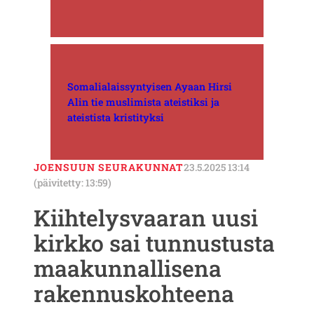
Somalialaissyntyisen Ayaan Hirsi
Alin tie muslimista ateistiksi ja
ateistista kristityksi
JOENSUUN SEURAKUNNAT
23.5.2025 13:14
(päivitetty: 13:59)
Kiihtelysvaaran uusi
kirkko sai tunnustusta
maakunnallisena
rakennuskohteena