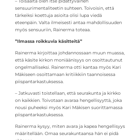
– Toisaalta olen itse pidättyväinen
sensuurimentaliteetin suhteen. Toivoisin, että
tärkeiksi koettuja asioita olisi lupa viedä
eteenpäin. Valta ilmeisesti antaa mahdollisuuden
myös sensuuriin, Rainerma toteaa.
”Ilmassa roikkuvia käsitteitä”
Rainerma kirjoittaa johdannossaan muun muassa,
että käsite kirkon moniäänisyys on osoittautunut
ongelmalliseksi. Rainerma otti kantaa myös Kari
Mäkiseen osoittamaan kritiikkiin taannoisessa
piispantarkastuksessa.
– Jatkuvasti toistellaan, että seurakunta ja kirkko
on kaikkien. Toivotaan avaraa hengellisyyttä, joka
nousi puheeksi myös Kari Mäkisen suorittamassa
piispantarkastuksessa.
Rainerma kysyy, miten avara ja kapea hengellisyys
määritellään. Omaa seurakuntaansa hän ei pidä