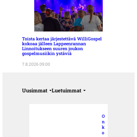
Toista kertaa järjestettävä WilliGospel
kokoaa jälleen Lappeenrannan
Linnoitukseen suuren joukon
gospelmusiikin ystäviä
7.8.2026 09:00
Uusimmat
Luetuimmat
O
n
k
o