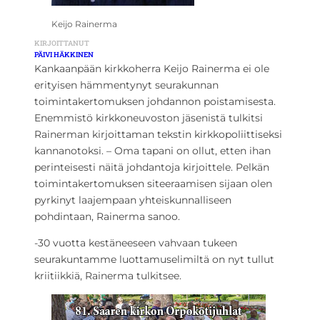
Keijo Rainerma
KIRJOITTANUT
PÄIVI HÄKKINEN
Kankaanpään kirkkoherra Keijo Rainerma ei ole
erityisen hämmentynyt seurakunnan
toimintakertomuksen johdannon poistamisesta.
Enemmistö kirkkoneuvoston jäsenistä tulkitsi
Rainerman kirjoittaman tekstin kirkkopoliittiseksi
kannanotoksi. – Oma tapani on ollut, etten ihan
perinteisesti näitä johdantoja kirjoittele. Pelkän
toimintakertomuksen siteeraamisen sijaan olen
pyrkinyt laajempaan yhteiskunnalliseen
pohdintaan, Rainerma sanoo.
-30 vuotta kestäneeseen vahvaan tukeen
seurakuntamme luottamuselimiltä on nyt tullut
kriitiikkiä, Rainerma tulkitsee.