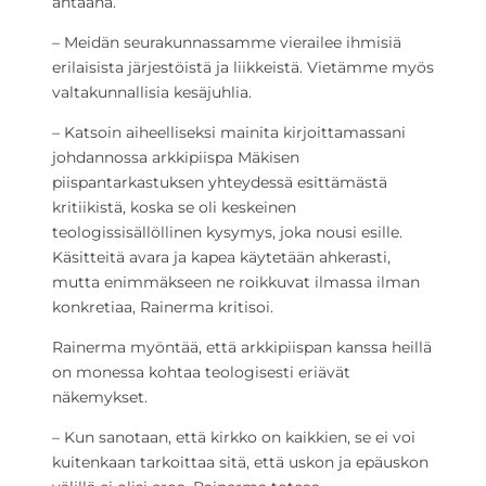
ahtaana.
– Meidän seurakunnassamme vierailee ihmisiä
erilaisista järjestöistä ja liikkeistä. Vietämme myös
valtakunnallisia kesäjuhlia.
– Katsoin aiheelliseksi mainita kirjoittamassani
johdannossa arkkipiispa Mäkisen
piispantarkastuksen yhteydessä esittämästä
kritiikistä, koska se oli keskeinen
teologissisällöllinen kysymys, joka nousi esille.
Käsitteitä avara ja kapea käytetään ahkerasti,
mutta enimmäkseen ne roikkuvat ilmassa ilman
konkretiaa, Rainerma kritisoi.
Rainerma myöntää, että arkkipiispan kanssa heillä
on monessa kohtaa teologisesti eriävät
näkemykset.
– Kun sanotaan, että kirkko on kaikkien, se ei voi
kuitenkaan tarkoittaa sitä, että uskon ja epäuskon