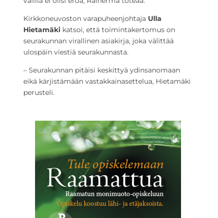
välillä ei olisi eroa, Rainerma toteaa.
Kirkkoneuvoston varapuheenjohtaja
Ulla
Hietamäki
katsoi, että toimintakertomus on
seurakunnan virallinen asiakirja, joka välittää
ulospäin viestiä seurakunnasta.
– Seurakunnan pitäisi keskittyä ydinsanomaan
eikä kärjistämään vastakkainasettelua, Hietamäki
perusteli.