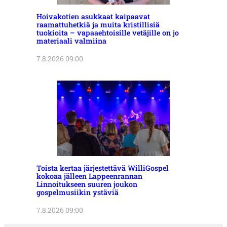
Hoivakotien asukkaat kaipaavat
raamattuhetkiä ja muita kristillisiä
tuokioita – vapaaehtoisille vetäjille on jo
materiaali valmiina
7.8.2026 09:00
Toista kertaa järjestettävä WilliGospel
kokoaa jälleen Lappeenrannan
Linnoitukseen suuren joukon
gospelmusiikin ystäviä
7.8.2026 09:00