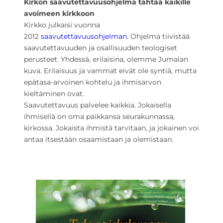
Kirkon saavutettavuusohjelma tähtää kaikille
avoimeen kirkkoon
Kirkko julkaisi vuonna
2012
saavutettavuusohjelman
. Ohjelma tiivistää
saavutettavuuden ja osallisuuden teologiset
perusteet: Yhdessä, erilaisina, olemme Jumalan
kuva. Erilaisuus ja vammat eivät ole syntiä, mutta
epätasa-arvoinen kohtelu ja ihmisarvon
kieltäminen ovat.
Saavutettavuus palvelee kaikkia. Jokaisella
ihmisellä on oma paikkansa seurakunnassa,
kirkossa. Jokaista ihmistä tarvitaan, ja jokainen voi
antaa itsestään osaamistaan ja olemistaan.