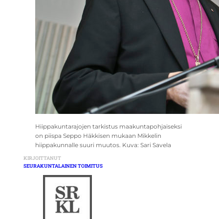
Hiippakuntarajojen tarkistus maakuntapohjaiseksi
on piispa Seppo Häkkisen mukaan Mikkelin
hiippakunnalle suuri muutos. Kuva: Sari Savela
KIRJOITTANUT
SEURAKUNTALAINEN TOIMITUS