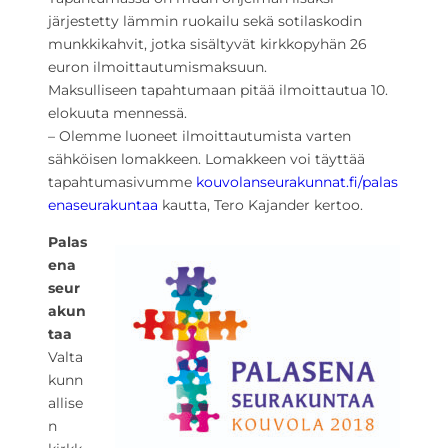
järjestetty lämmin ruokailu sekä sotilaskodin
munkkikahvit, jotka sisältyvät kirkkopyhän 26
euron ilmoittautumismaksuun.
Maksulliseen tapahtumaan pitää ilmoittautua 10.
elokuuta mennessä.
– Olemme luoneet ilmoittautumista varten
sähköisen lomakkeen. Lomakkeen voi täyttää
tapahtumasivumme
kouvolanseurakunnat.fi/palas
enaseurakuntaa
kautta, Tero Kajander kertoo.
Palas
ena
seur
akun
taa
Valta
kunn
allise
n