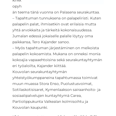
kirkk
opyh
än teema tänä vuonna on Palasena seurakuntaa.
– Tapahtuman tunnuksena on palapeliristi. Kuten
palapelin palat, ihmisetkin ovat erilaisia mutta
yhtä arvokkaita ja tärkeitä kokonaisuudessa.
Jumalan edessä jokaiselle palalle löytyy oma
paikkansa, Tero Kajander sanoo.
– Myös tapahtuman järjestäminen on melkoista
palapelin kokoamista. Mukana on onneksi monia
kokoajia vapaaehtoisina sekä seurakuntayhtymän
eri työaloilta, Kajander kiittää.
Kouvolan seurakuntayhtymän
yhteistyökumppaneina tapahtumassa toimivat
muun muassa Stora Enso, Puolustusvoimat,
Sotilaskotisisaret, Kymenlaakson sairaanhoito- ja
sosiaalipalvelujen kuntayhtymä Carea,
Partiolippukunta Valkealan kolmisoihtu ja
Kouvolan kaupunki.