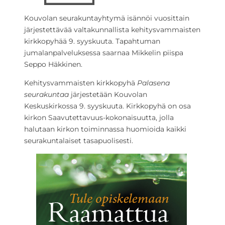
Kouvolan seurakuntayhtymä isännöi vuosittain
järjestettävää valtakunnallista kehitysvammaisten
kirkkopyhää 9. syyskuuta. Tapahtuman
jumalanpalveluksessa saarnaa Mikkelin piispa
Seppo Häkkinen.
Kehitysvammaisten kirkkopyhä
Palasena
seurakuntaa
järjestetään Kouvolan
Keskuskirkossa 9. syyskuuta. Kirkkopyhä on osa
kirkon Saavutettavuus-kokonaisuutta, jolla
halutaan kirkon toiminnassa huomioida kaikki
seurakuntalaiset tasapuolisesti.