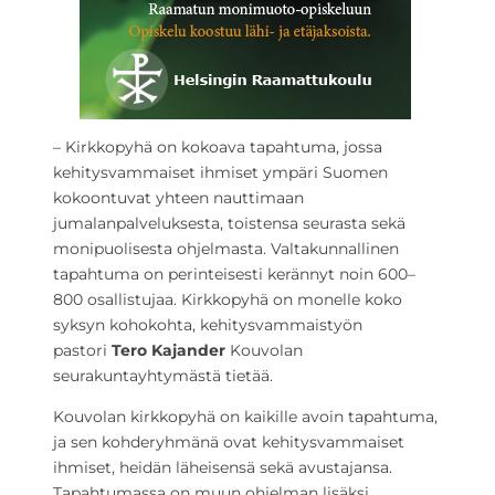
– Kirkkopyhä on kokoava tapahtuma, jossa
kehitysvammaiset ihmiset ympäri Suomen
kokoontuvat yhteen nauttimaan
jumalanpalveluksesta, toistensa seurasta sekä
monipuolisesta ohjelmasta. Valtakunnallinen
tapahtuma on perinteisesti kerännyt noin 600–
800 osallistujaa. Kirkkopyhä on monelle koko
syksyn kohokohta, kehitysvammaistyön
pastori
Tero Kajander
Kouvolan
seurakuntayhtymästä tietää.
Kouvolan kirkkopyhä on kaikille avoin tapahtuma,
ja sen kohderyhmänä ovat kehitysvammaiset
ihmiset, heidän läheisensä sekä avustajansa.
Tapahtumassa on muun ohjelman lisäksi