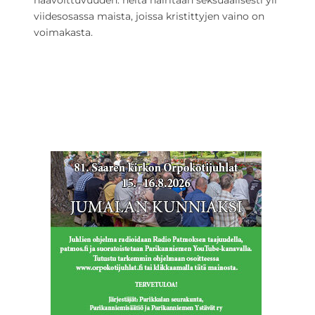
haavoittuvuuden: heitä häiritään seksuaalisesti yli
viidesosassa maista, joissa kristittyjen vaino on
voimakasta.