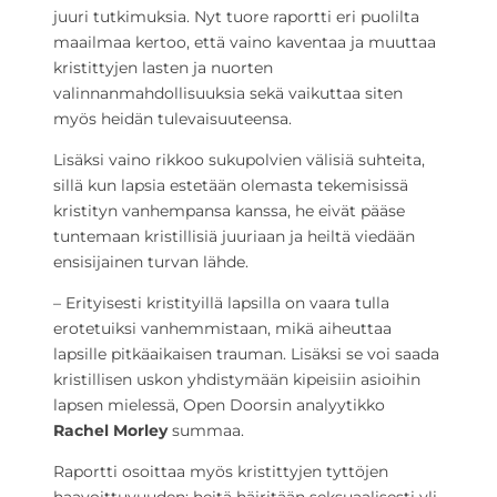
juuri tutkimuksia. Nyt tuore raportti eri puolilta
maailmaa kertoo, että vaino kaventaa ja muuttaa
kristittyjen lasten ja nuorten
valinnanmahdollisuuksia sekä vaikuttaa siten
myös heidän tulevaisuuteensa.
Lisäksi vaino rikkoo sukupolvien välisiä suhteita,
sillä kun lapsia estetään olemasta tekemisissä
kristityn vanhempansa kanssa, he eivät pääse
tuntemaan kristillisiä juuriaan ja heiltä viedään
ensisijainen turvan lähde.
– Erityisesti kristityillä lapsilla on vaara tulla
erotetuiksi vanhemmistaan, mikä aiheuttaa
lapsille pitkäaikaisen trauman. Lisäksi se voi saada
kristillisen uskon yhdistymään kipeisiin asioihin
lapsen mielessä, Open Doorsin analyytikko
Rachel Morley
summaa.
Raportti osoittaa myös kristittyjen tyttöjen