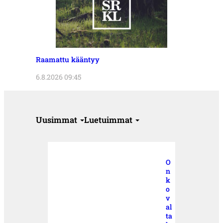
Raamattu kääntyy
6.8.2026 09:45
Uusimmat
Luetuimmat
O
n
k
o
v
al
ta