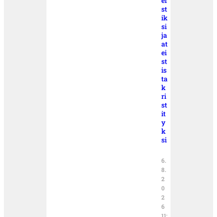
ei
st
ik
si
ja
at
ei
st
is
ta
k
ri
st
it
y
k
si
6.
8.
2
0
2
6
11: