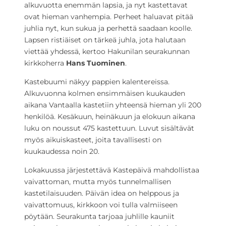
alkuvuotta enemmän lapsia, ja nyt kastettavat
ovat hieman vanhempia. Perheet haluavat pitää
juhlia nyt, kun sukua ja perhettä saadaan koolle.
Lapsen ristiäiset on tärkeä juhla, jota halutaan
viettää yhdessä, kertoo Hakunilan seurakunnan
kirkkoherra
Hans Tuominen
.
Kastebuumi näkyy pappien kalentereissa.
Alkuvuonna kolmen ensimmäisen kuukauden
aikana Vantaalla kastetiin yhteensä hieman yli 200
henkilöä. Kesäkuun, heinäkuun ja elokuun aikana
luku on noussut 475 kastettuun. Luvut sisältävät
myös aikuiskasteet, joita tavallisesti on
kuukaudessa noin 20.
Lokakuussa järjestettävä Kastepäivä mahdollistaa
vaivattoman, mutta myös tunnelmallisen
kastetilaisuuden. Päivän idea on helppous ja
vaivattomuus, kirkkoon voi tulla valmiiseen
pöytään. Seurakunta tarjoaa juhlille kauniit