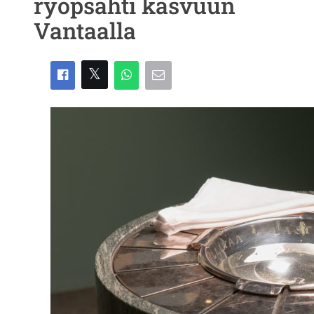
ryöpsähti kasvuun
Vantaalla