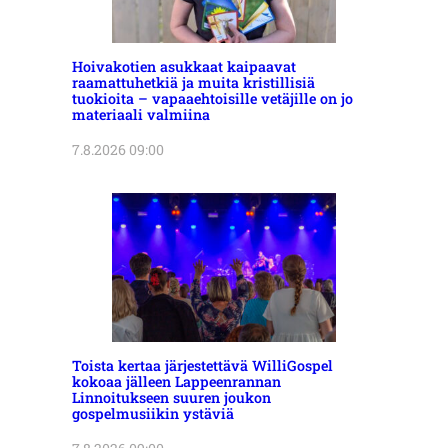
Hoivakotien asukkaat kaipaavat
raamattuhetkiä ja muita kristillisiä
tuokioita – vapaaehtoisille vetäjille on jo
materiaali valmiina
7.8.2026 09:00
Toista kertaa järjestettävä WilliGospel
kokoaa jälleen Lappeenrannan
Linnoitukseen suuren joukon
gospelmusiikin ystäviä