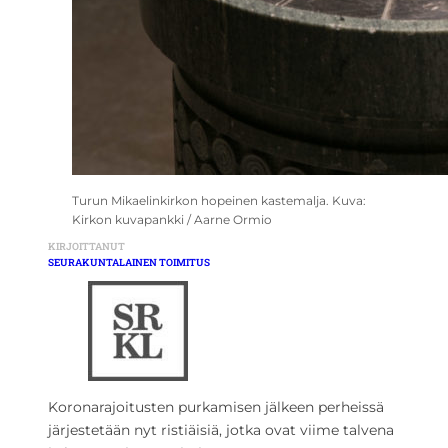
Turun Mikaelinkirkon hopeinen kastemalja. Kuva:
Kirkon kuvapankki / Aarne Ormio
KIRJOITTANUT
SEURAKUNTALAINEN TOIMITUS
Koronarajoitusten purkamisen jälkeen perheissä
järjestetään nyt ristiäisiä, jotka ovat viime talvena