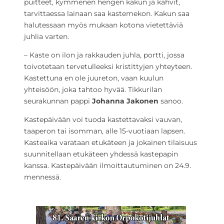
puitteet, kymmenen hengen kakun ja kahvit,
tarvittaessa lainaan saa kastemekon. Kakun saa
halutessaan myös mukaan kotona vietettäviä
juhlia varten.
– Kaste on ilon ja rakkauden juhla, portti, jossa
toivotetaan tervetulleeksi kristittyjen yhteyteen.
Kastettuna en ole juureton, vaan kuulun
yhteisöön, joka tahtoo hyvää. Tikkurilan
seurakunnan pappi
Johanna Jakonen
sanoo.
Kastepäivään voi tuoda kastettavaksi vauvan,
taaperon tai isomman, alle 15-vuotiaan lapsen.
Kasteaika varataan etukäteen ja jokainen tilaisuus
suunnitellaan etukäteen yhdessä kastepapin
kanssa. Kastepäivään ilmoittautuminen on 24.9.
mennessä.