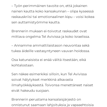
– Työn perimmäinen tavoite on, että jokainen
nainen kautta koko kansakunnan – olipa kyseessä
raskauskriisi tai emotionaalinen kipu – voisi kokea
sen auttamistyömme kautta.
Brennerin mukaan ei-toivotut raskaudet ovat
mittava ongelma Tel Avivissa ja koko Israelissa.
– Annamme ammattilaistason neuvontaa sekä
tukea äideille vastasyntyneen vauvan hoidossa.
Osa katunaisista ei enää välitä itsestään, eikä
kohtalostaan.
Sen näkee esimerkiksi silloin, kun Tel Avivissa
soivat hälytykset merkkinä alkavasta
ilmahyökkäyksestä. Toivonsa menettäneet naiset
eivät hakeudu suojaan.
Brennerin perustama kansalaisjärjestö on
onnistunut saamaan lahjoituksia ja vapaaehtoisia