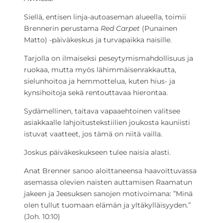
Siellä, entisen linja-autoaseman alueella, toimii
Brennerin perustama
Red Carpet
(Punainen
Matto) -päiväkeskus ja turvapaikka naisille.
Tarjolla on ilmaiseksi peseytymismahdollisuus ja
ruokaa, mutta myös lähimmäisenrakkautta,
sielunhoitoa ja hemmottelua, kuten hius- ja
kynsihoitoja sekä rentouttavaa hierontaa.
Sydämellinen, taitava vapaaehtoinen valitsee
asiakkaalle lahjoitustekstiilien joukosta kauniisti
istuvat vaatteet, jos tämä on niitä vailla.
Joskus päiväkeskukseen tulee naisia alasti.
Anat Brenner sanoo aloittaneensa haavoittuvassa
asemassa olevien naisten auttamisen Raamatun
jakeen ja Jeesuksen sanojen motivoimana: ”Minä
olen tullut tuomaan elämän ja yltäkylläisyyden.”
(Joh. 10:10)