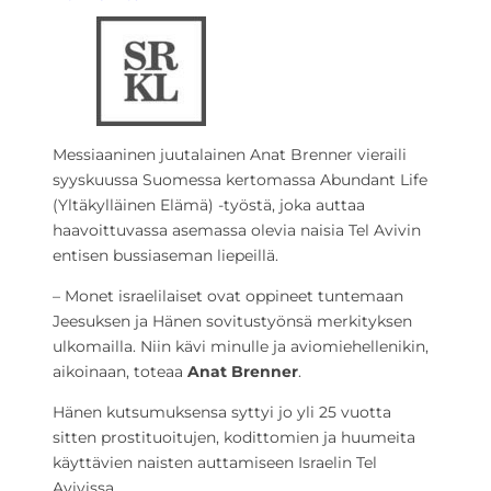
Messiaaninen juutalainen Anat Brenner vieraili
syyskuussa Suomessa kertomassa Abundant Life
(Yltäkylläinen Elämä) -työstä, joka auttaa
haavoittuvassa asemassa olevia naisia Tel Avivin
entisen bussiaseman liepeillä.
– Monet israelilaiset ovat oppineet tuntemaan
Jeesuksen ja Hänen sovitustyönsä merkityksen
ulkomailla. Niin kävi minulle ja aviomiehellenikin,
aikoinaan, toteaa
Anat Brenner
.
Hänen kutsumuksensa syttyi jo yli 25 vuotta
sitten prostituoitujen, kodittomien ja huumeita
käyttävien naisten auttamiseen Israelin Tel
Avivissa.