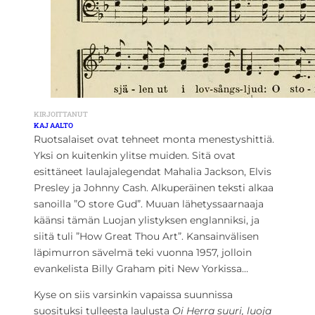
KIRJOITTANUT
KAJ AALTO
Ruotsalaiset ovat tehneet monta menestyshittiä.
Yksi on kuitenkin ylitse muiden. Sitä ovat
esittäneet laulajalegendat Mahalia Jackson, Elvis
Presley ja Johnny Cash. Alkuperäinen teksti alkaa
sanoilla ”O store Gud”. Muuan lähetyssaarnaaja
käänsi tämän Luojan ylistyksen englanniksi, ja
siitä tuli ”How Great Thou Art”. Kansainvälisen
läpimurron sävelmä teki vuonna 1957, jolloin
evankelista Billy Graham piti New Yorkissa…
Kyse on siis varsinkin vapaissa suunnissa
suosituksi tulleesta laulusta
Oi Herra suuri, luoja