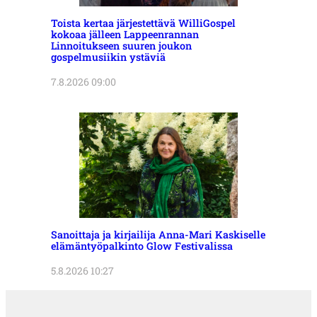
Toista kertaa järjestettävä WilliGospel
kokoaa jälleen Lappeenrannan
Linnoitukseen suuren joukon
gospelmusiikin ystäviä
7.8.2026 09:00
Sanoittaja ja kirjailija Anna-Mari Kaskiselle
elämäntyöpalkinto Glow Festivalissa
5.8.2026 10:27