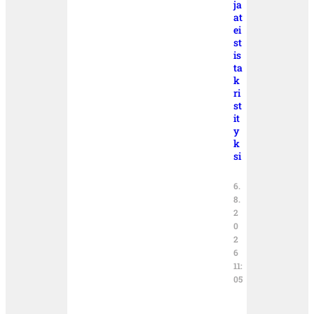
ja
at
ei
st
is
ta
k
ri
st
it
y
k
si
6.
8.
2
0
2
6
11:
05