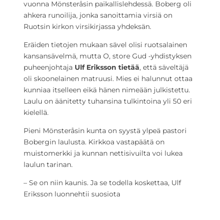
vuonna Mönsteråsin paikallislehdessä. Boberg oli
ahkera runoilija, jonka sanoittamia virsiä on
Ruotsin kirkon virsikirjassa yhdeksän.
Eräiden tietojen mukaan sävel olisi ruotsalainen
kansansävelmä, mutta O, store Gud -yhdistyksen
puheenjohtaja
Ulf Eriksson tietää
, että säveltäjä
oli skoonelainen matruusi. Mies ei halunnut ottaa
kunniaa itselleen eikä hänen nimeään julkistettu.
Laulu on äänitetty tuhansina tulkintoina yli 50 eri
kielellä.
Pieni Mönsteråsin kunta on syystä ylpeä pastori
Bobergin laulusta. Kirkkoa vastapäätä on
muistomerkki ja kunnan nettisivuilta voi lukea
laulun tarinan.
– Se on niin kaunis. Ja se todella koskettaa, Ulf
Eriksson luonnehtii suosiota