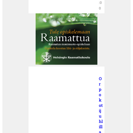
:0
0
O
r
p
o
k
ot
ij
u
hl
ill
a