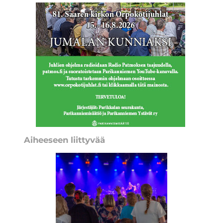
Aiheeseen liittyvää