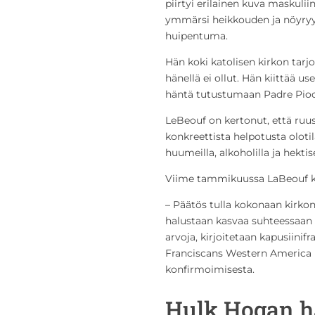
piirtyi erilainen kuva maskulii
ymmärsi heikkouden ja nöyry
huipentuma.
Hän koki katolisen kirkon tarjoa
hänellä ei ollut. Hän kiittää us
häntä tutustumaan Padre Pioon
LeBeouf on kertonut, että ruu
konkreettista helpotusta olotil
huumeilla, alkoholilla ja hektis
Viime tammikuussa LaBeouf kon
– Päätös tulla kokonaan kirkon
halustaan kasvaa suhteessaan 
arvoja, kirjoitetaan kapusiini
Franciscans Western America 
konfirmoimisesta.
Hulk Hogan h