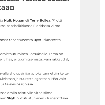
taan
ija
Hulk Hogan
eli
Terry Bollea,
71 otti
sa baptistikirkossa Floridassa viime
ltaassa tapahtuneesta upotuskasteesta
a omistautuminen Jeesukselle. Tämä on
 ei vihaa, ei tuomitsemista…vain rakkautta!,
vulla showpainijana, joka tunnettiin kelta-
ivistaan ja suuresta egostaan. Hän voitti
 ja televisiosarjoissa.
sä omiin toistuviin virheisiinsä.
ttyyn
Skyhin –
tutustuminen oli merkittävä