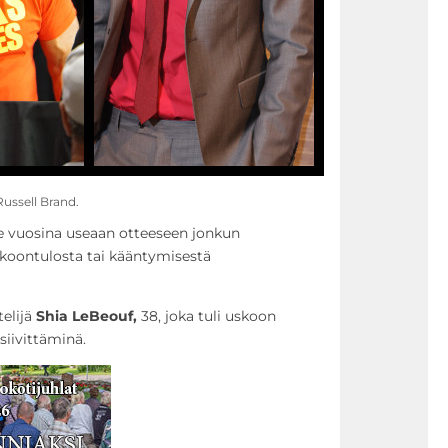
ussell Brand.
e vuosina useaan otteeseen jonkun
koontulosta tai kääntymisestä
telijä
Shia LeBeouf,
38, joka tuli uskoon
iivittäminä.