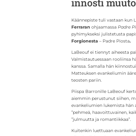
innosti muut
Käännepiste tuli vastaan kun L
Ferraran
ohjaamassa
Padre
P
pyhimykseksi julistetusta pap
Forgionesta
– Padre Piosta
.
LaBeouf ei tiennyt aiheesta pal
Valmistautuessaan rooliinsa hän
kanssa. Samalla hän kiinnostui
Matteuksen evankeliumin äärell
teosten pariin.
Piispa Barronille LaBeouf kert
aiemmin perustunut siihen, mi
evankeliumien lukemista hän a
”pehmeä, haavoittuvainen, kaik
”julmuutta ja romantiikkaa”.
Kuitenkin luettuaan evankelium