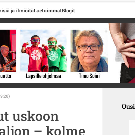
isiä ja ilmiöitä
Luetuimmat
Blogit
 9:28)
Uus
ut uskoon
aljon – kolme