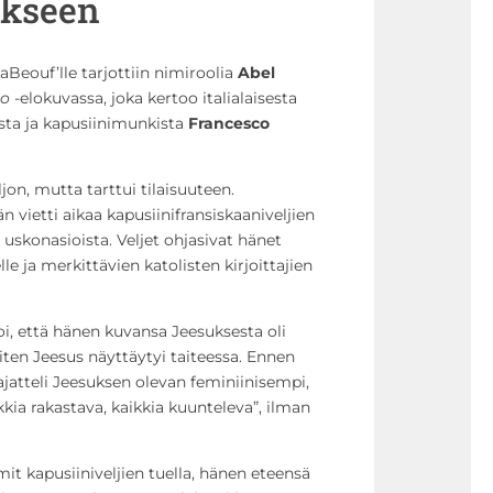
okseen
aBeouf’lle tarjottiin nimiroolia
Abel
io
-elokuvassa, joka kertoo italialaisesta
ista ja kapusiinimunkista
Francesco
jon, mutta tarttui tilaisuuteen.
 vietti aikaa kapusiinifransiskaaniveljien
 uskonasioista. Veljet ohjasivat hänet
e ja merkittävien katolisten kirjoittajien
oi, että hänen kuvansa Jeesuksesta oli
ten Jeesus näyttäytyi taiteessa. Ennen
jatteli Jeesuksen olevan feminiinisempi,
kia rakastava, kaikkia kuunteleva”, ilman
it kapusiiniveljien tuella, hänen eteensä