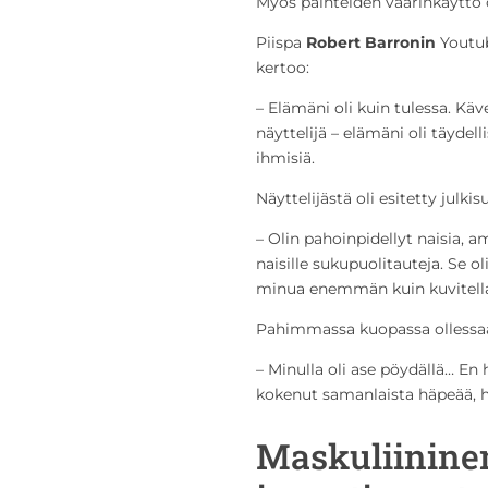
Myös päihteiden väärinkäyttö o
Piispa
Robert Barronin
Youtub
kertoo:
– Elämäni oli kuin tulessa. Käv
näyttelijä – elämäni oli täydell
ihmisiä.
Näyttelijästä oli esitetty julk
– Olin pahoinpidellyt naisia, a
naisille sukupuolitauteja. Se ol
minua enemmän kuin kuvitella
Pahimmassa kuopassa ollessaa
– Minulla oli ase pöydällä… En
kokenut samanlaista häpeää, 
Maskuliininen