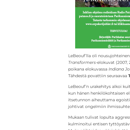
LeBeouf’lla oli nousujohteine
Transformers
-elokuvat (2007, 
poikana elokuvassa
Indiana Jo
Tähdestä povattiin seuraavaa
LeBeouf’n urakehitys alkoi k
kun hänen henkilökohtaisen e
itsetunnon aiheuttama egoisti
johtivat ongelmiin ihmissuhtei
Mukaan tulivat lopulta aggressi
kulminoitui entisen tyttöystäv