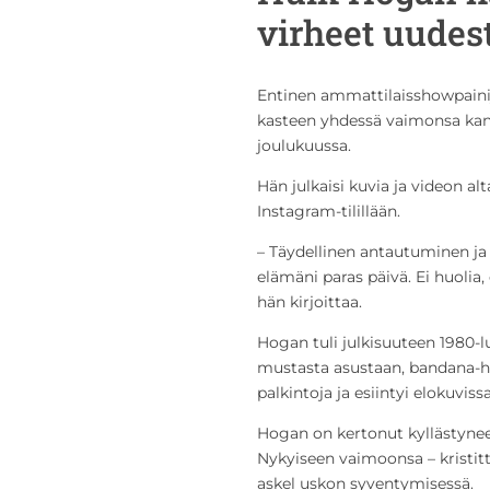
virheet uudes
Entinen ammattilaisshowpain
kasteen yhdessä vaimonsa kans
joulukuussa.
Hän julkaisi kuvia ja videon a
Instagram-tilillään.
– Täydellinen antautuminen j
elämäni paras päivä. Ei huolia,
hän kirjoittaa.
Hogan tuli julkisuuteen 1980-lu
mustasta asustaan, bandana-hu
palkintoja ja esiintyi elokuvissa
Hogan on kertonut kyllästyneen
Nykyiseen vaimoonsa – kristi
askel uskon syventymisessä.