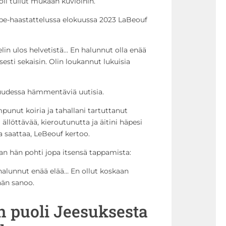
li tullut mukaan kuvioihin.
e-haastattelussa elokuussa 2023 LaBeouf
elin ulos helvetistä… En halunnut olla enää
isesti sekaisin. Olin loukannut lukuisia
isuudessa hämmentäviä uutisia.
mpunut koiria ja tahallani tartuttanut
i ällöttävää, kieroutunutta ja äitini häpesi
 saattaa, LeBeouf kertoo.
n hän pohti jopa itsensä tappamista:
 halunnut enää elää… En ollut koskaan
hän sanoo.
 puoli Jeesuksesta