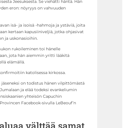
nisesta Jeesuksesta. Se viehätti häntä. Hän
yden eron: nöyryys on vahvuuden
van isä- ja isoisä -hahmoja ja ystäviä, joita
eaan kertaan kapusiiniveljiä, jotka ohjasivat
 ja uskonasioihin.
sukon rukoileminen toi hänelle
aan, jota hän aiemmin yritti lääkitä
ellä elämällä.
firmoitiin katolisessa kirkossa.
 jäseneksi on todistus hänen vilpittömästä
Jumalaan ja elää todeksi evankeliumin
fransiskaanien yhteisön Capuchin
Provincen Facebook-sivulla LeBeouf’n
aluaa välttää samat