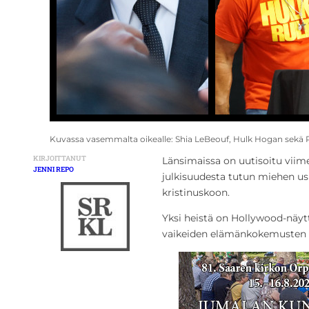
Kuvassa vasemmalta oikealle: Shia LeBeouf, Hulk Hogan sekä R
KIRJOITTANUT
Länsimaissa on uutisoitu viim
JENNI REPO
julkisuudesta tutun miehen us
kristinuskoon.
Yksi heistä on Hollywood-näyt
vaikeiden elämänkokemusten s