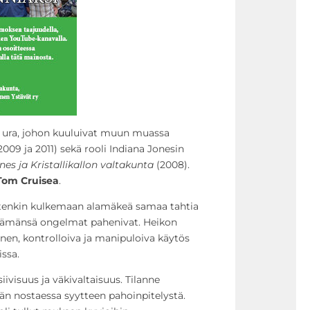
n ura, johon kuuluivat muun muassa
2009 ja 2011) sekä rooli Indiana Jonesin
nes ja Kristallikallon valtakunta
(2008).
Tom Cruisea
.
uitenkin kulkemaan alamäkeä samaa tahtia
lämänsä ongelmat pahenivat. Heikon
nen, kontrolloiva ja manipuloiva käytös
ssa.
ivisuus ja väkivaltaisuus. Tilanne
än nostaessa syytteen pahoinpitelystä.