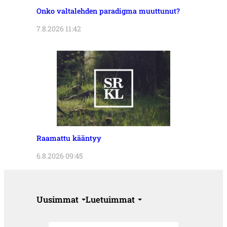
Onko valtalehden paradigma muuttunut?
7.8.2026 11:42
Raamattu kääntyy
6.8.2026 09:45
Uusimmat
Luetuimmat