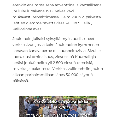
etenkin ensimmäisenä adventtina ja kansallisena
joululaulupäivänä 15.12. väkeä kävi
mukavasti tervehtimässä. Helmikuun 2. päivästä
lähtien olemme tavattavissa REDIn Sillalla”,
Kalliorinne avaa.
Jouluradio julkaisi syksyllä myös uudistuneet
verkkosivut, jossa koko Jouluradion kymmenen
kanavan kanavaperhe oli kuunneltavissa. Sivuille
luotu uusi ominaisuus, viestiseinä Kuumalinja,
keräsi joulufaneilta yli 2 500 viestiä terveisiä,
toiveita ja palautetta. Verkkosivuille tehtiin joulun
aikaan parhaimmillaan lähes 50 000 käyntiä
päivässä.