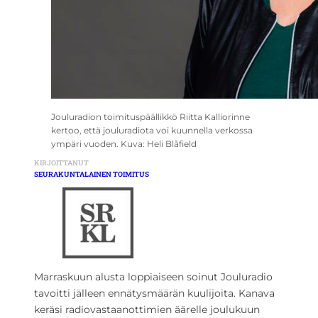
Jouluradion toimituspäällikkö Riitta Kalliorinne
kertoo, että jouluradiota voi kuunnella verkossa
ympäri vuoden. Kuva: Heli Blåfield
KIRJOITTANUT
SEURAKUNTALAINEN TOIMITUS
Marraskuun alusta loppiaiseen soinut Jouluradio
tavoitti jälleen ennätysmäärän kuulijoita. Kanava
keräsi radiovastaanottimien äärelle joulukuun