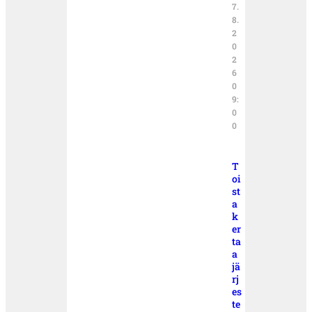
7.
8.
2
0
2
6
0
9:
0
0
T
oi
st
a
k
er
ta
a
jä
rj
es
te