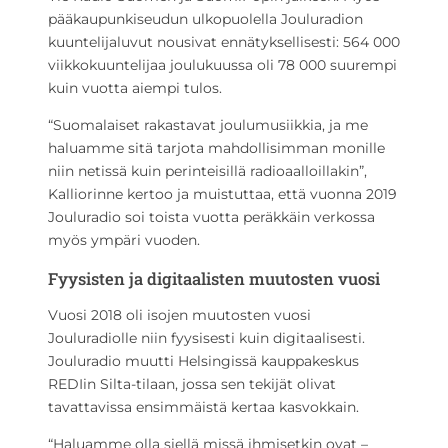
pääkaupunkiseudun ulkopuolella Jouluradion
kuuntelijaluvut nousivat ennätyksellisesti: 564 000
viikkokuuntelijaa joulukuussa oli 78 000 suurempi
kuin vuotta aiempi tulos.
“Suomalaiset rakastavat joulumusiikkia, ja me
haluamme sitä tarjota mahdollisimman monille
niin netissä kuin perinteisillä radioaalloillakin”,
Kalliorinne kertoo ja muistuttaa, että vuonna 2019
Jouluradio soi toista vuotta peräkkäin verkossa
myös ympäri vuoden.
Fyysisten ja digitaalisten muutosten vuosi
Vuosi 2018 oli isojen muutosten vuosi
Jouluradiolle niin fyysisesti kuin digitaalisesti.
Jouluradio muutti Helsingissä kauppakeskus
REDIin Silta-tilaan, jossa sen tekijät olivat
tavattavissa ensimmäistä kertaa kasvokkain.
“Haluamme olla siellä missä ihmisetkin ovat –