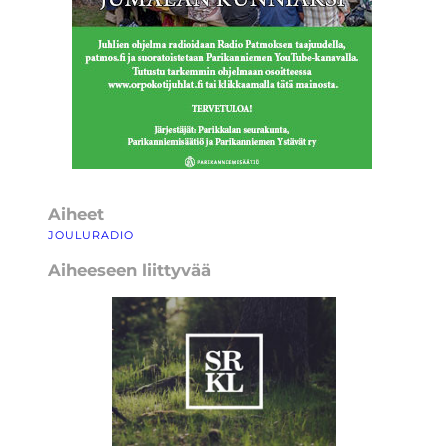
Aiheet
JOULURADIO
Aiheeseen liittyvää