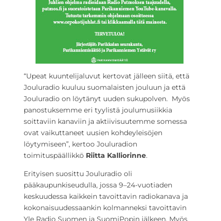
“Upeat kuuntelijaluvut kertovat jälleen siitä, että
Jouluradio kuuluu suomalaisten jouluun ja että
Jouluradio on löytänyt uuden sukupolven. Myös
panostuksemme eri tyylistä joulumusiikkia
soittaviin kanaviin ja aktiivisuutemme somessa
ovat vaikuttaneet uusien kohdeyleisöjen
löytymiseen”, kertoo Jouluradion
toimituspäällikkö
Riitta Kalliorinne
.
Erityisen suosittu Jouluradio oli
pääkaupunkiseudulla, jossa 9–24-vuotiaden
keskuudessa kaikkein tavoittavin radiokanava ja
kokonaisuudessaankin kolmanneksi tavoittavin
Yle Radio Suomen ja SuomiPopin jälkeen. Myös