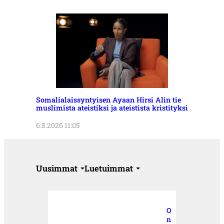
Somalialaissyntyisen Ayaan Hirsi Alin tie
muslimista ateistiksi ja ateistista kristityksi
6.8.2026 11:05
Uusimmat
Luetuimmat
O
n