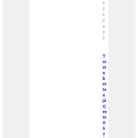
0
2
6
0
9:
0
0
T
oi
st
a
k
er
ta
a
jä
rj
es
te
tt
ä
v