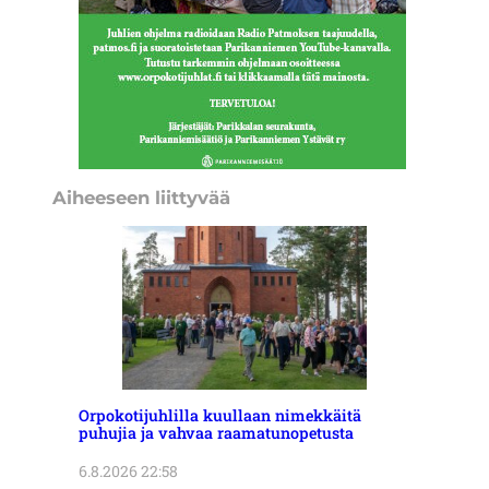
Aiheeseen liittyvää
Orpokotijuhlilla kuullaan nimekkäitä
puhujia ja vahvaa raamatunopetusta
6.8.2026 22:58