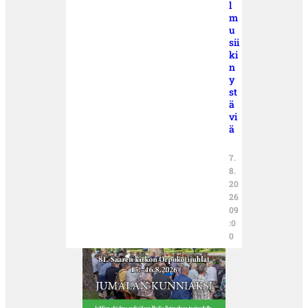
l
m
u
sii
ki
n
y
st
ä
vi
ä
7.
8.
20
26
09
:0
0