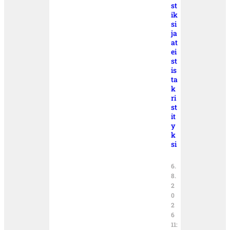
st
ik
si
ja
at
ei
st
is
ta
k
ri
st
it
y
k
si
6.
8.
2
0
2
6
11: