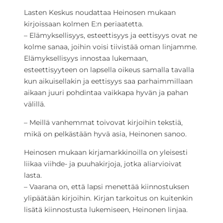
Lasten Keskus noudattaa Heinosen mukaan
kirjoissaan kolmen E:n periaatetta.
– Elämyksellisyys, esteettisyys ja eettisyys ovat ne
kolme sanaa, joihin voisi tiivistää oman linjamme.
Elämyksellisyys innostaa lukemaan,
esteettisyyteen on lapsella oikeus samalla tavalla
kun aikuisellakin ja eettisyys saa parhaimmillaan
aikaan juuri pohdintaa vaikkapa hyvän ja pahan
välillä.
– Meillä vanhemmat toivovat kirjoihin tekstiä,
mikä on pelkästään hyvä asia, Heinonen sanoo.
Heinosen mukaan kirjamarkkinoilla on yleisesti
liikaa viihde- ja puuhakirjoja, jotka aliarvioivat
lasta.
– Vaarana on, että lapsi menettää kiinnostuksen
ylipäätään kirjoihin. Kirjan tarkoitus on kuitenkin
lisätä kiinnostusta lukemiseen, Heinonen linjaa.