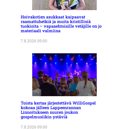
Hoivakotien asukkaat kaipaavat
raamattuhetkiä ja muita kristillisiä
tuokioita – vapaaehtoisille vetäjille on jo
materiaali valmiina
7.8.2026 09:00
Toista kertaa järjestettävä WilliGospel
kokoaa jälleen Lappeenrannan
Linnoitukseen suuren joukon
gospelmusiikin ystäviä
7.8.2026 09:00