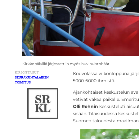
Kirkkopäivillä järjestettiin myös huvipuistohäät.
KIRJOITTANUT
Kouvolassa viikonloppuna järje
SEURAKUNTALAINEN
5000-6000 ihmistä.
TOIMITUS
Ajankohtaiset keskustelun avau
vetivät väkeä paikalle. Emerit
Olli Rehnin
keskustelutilaisuu
sisään. Tilaisuudessa keskustel
Suomen taloudesta maailmanpo