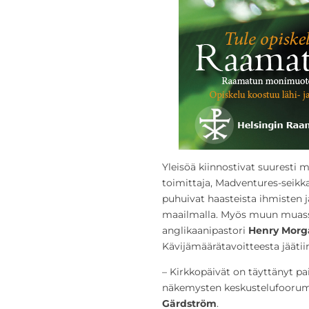
Yleisöä kiinnostivat suuresti 
toimittaja, Madventures-seikkai
puhuivat haasteista ihmisten 
maailmalla. Myös muun muassa
anglikaanipastori
Henry Morg
Kävijämäärätavoitteesta jäätiin
– Kirkkopäivät on täyttänyt pai
näkemysten keskustelufoorumi
Gärdström
.