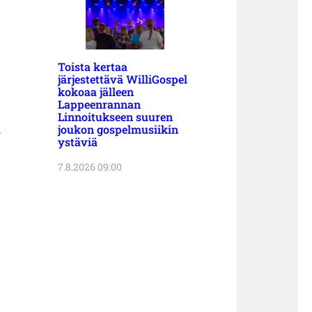
Toista kertaa
järjestettävä WilliGospel
kokoaa jälleen
Lappeenrannan
Linnoitukseen suuren
a
joukon gospelmusiikin
ystäviä
7.8.2026 09:00