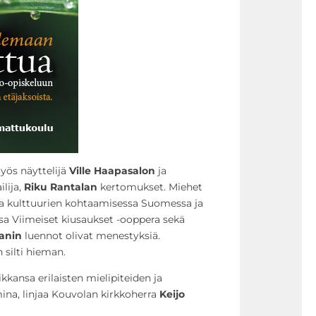
myös näyttelijä
Ville Haapasalon
ja
lija,
Riku Rantalan
kertomukset. Miehet
ja kulttuurien kohtaamisessa Suomessa ja
 Viimeiset kiusaukset -ooppera sekä
anin
luennot olivat menestyksiä.
 silti hieman.
kkansa erilaisten mielipiteiden ja
na, linjaa Kouvolan kirkkoherra
Keijo