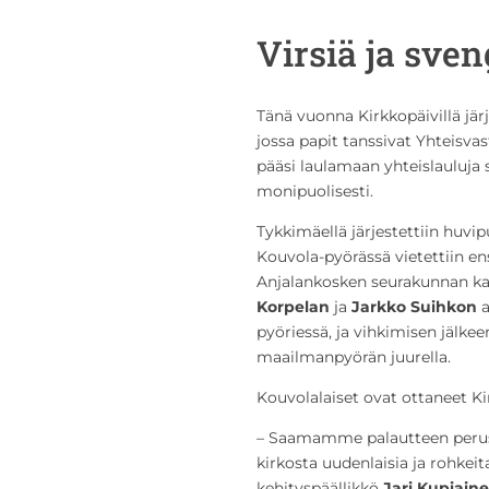
Virsiä ja sven
Tänä vuonna Kirkkopäivillä järj
jossa papit tanssivat Yhteisvas
pääsi laulamaan yhteislauluja
monipuolisesti.
Tykkimäellä järjestettiin huvi
Kouvola-pyörässä vietettiin e
Anjalankosken seurakunnan k
Korpelan
ja
Jarkko Suihkon
a
pyöriessä, ja vihkimisen jälke
maailmanpyörän juurella.
Kouvolalaiset ovat ottaneet Ki
– Saamamme palautteen perus
kirkosta uudenlaisia ja rohkei
kehityspäällikkö
Jari Kupiain