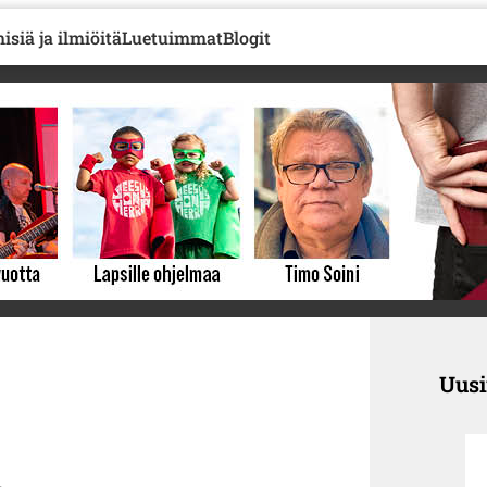
isiä ja ilmiöitä
Luetuimmat
Blogit
Uus
a