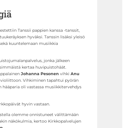
giä
estettiin Tanssii pappien kanssa -tanssit,
tuukeräyksen hyväksi. Tanssin lisäksi yleisö
 sekä kuuntelemaan musiikkia
puistojumalanpalvelus, jonka jälkeen
nsimmäistä kertaa huvipuistohäät.
appalainen
Johanna Pesonen
vihki
Anu
violiittoon. Vihkiminen tapahtui pyörän
en hääparia oli vastassa musiikkitervehdys
rkkopäivät hyvin vastaan.
tella olemme onnistuneet välittämään
takin näkökulmia, kertoo Kirkkopalvelujen
en
.