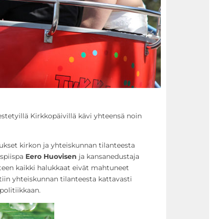
stetyillä Kirkkopäivillä kävi yhteensä noin
kset kirkon ja yhteiskunnan tilanteesta
uspiispa
Eero Huovisen
ja kansanedustaja
teen kaikki halukkaat eivät mahtuneet
tiin yhteiskunnan tilanteesta kattavasti
litiikkaan.