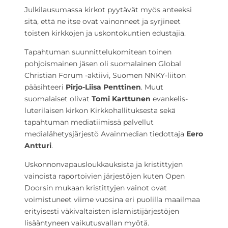
Julkilausumassa kirkot pyytävät myös anteeksi
sitä, että ne itse ovat vainonneet ja syrjineet
toisten kirkkojen ja uskontokuntien edustajia.
Tapahtuman suunnittelukomitean toinen
pohjoismainen jäsen oli suomalainen Global
Christian Forum -aktiivi, Suomen NNKY-liiton
pääsihteeri
Pirjo-Liisa Penttinen
. Muut
suomalaiset olivat
Tomi Karttunen
evankelis-
luterilaisen kirkon Kirkkohallituksesta sekä
tapahtuman mediatiimissä palvellut
medialähetysjärjestö Avainmedian tiedottaja
Eero
Antturi
.
Uskonnonvapausloukkauksista ja kristittyjen
vainoista raportoivien järjestöjen kuten Open
Doorsin mukaan kristittyjen vainot ovat
voimistuneet viime vuosina eri puolilla maailmaa
erityisesti väkivaltaisten islamistijärjestöjen
lisääntyneen vaikutusvallan myötä.