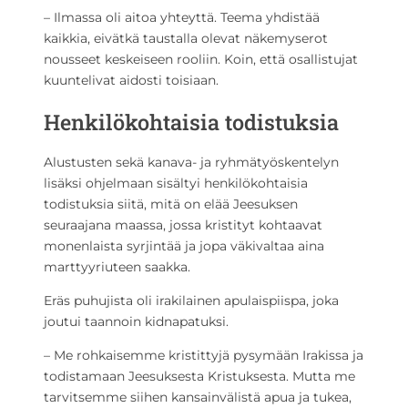
– Ilmassa oli aitoa yhteyttä. Teema yhdistää
kaikkia, eivätkä taustalla olevat näkemyserot
nousseet keskeiseen rooliin. Koin, että osallistujat
kuuntelivat aidosti toisiaan.
Henkilökohtaisia todistuksia
Alustusten sekä kanava- ja ryhmätyöskentelyn
lisäksi ohjelmaan sisältyi henkilökohtaisia
todistuksia siitä, mitä on elää Jeesuksen
seuraajana maassa, jossa kristityt kohtaavat
monenlaista syrjintää ja jopa väkivaltaa aina
marttyyriuteen saakka.
Eräs puhujista oli irakilainen apulaispiispa, joka
joutui taannoin kidnapatuksi.
– Me rohkaisemme kristittyjä pysymään Irakissa ja
todistamaan Jeesuksesta Kristuksesta. Mutta me
tarvitsemme siihen kansainvälistä apua ja tukea,