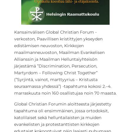
Kansainvälisen Global Christian Forum -
verkoston, Paavillisen kristittyjen ykseyden
edistämisen neuvoston, Kirkkojen
maailmanneuvoston, Maailman Evankelisen
Allianssin ja Maailman Helluntaiyhteisön
järjestämä ”Discrimination, Persecution,
Martyrdom – Following Christ Together”
(”Syrjintä, vainot, marttyyrius – Kristusta
seuraamassa yhdessä”) -tapahtuma kokosi 2.–4.
marraskuuta noin 160 osallistujaa noin 70 maasta.
Global Christian Forumin aloitteesta järjestetty
tapahtuma oli ensimmäinen, jossa ortodoksit,
katolilaiset sekä helluntailaisten ja muiden
evankelisten ja protestanttisten kirkkojen
edustajat kokoontuivat näin laajasti puhumaan