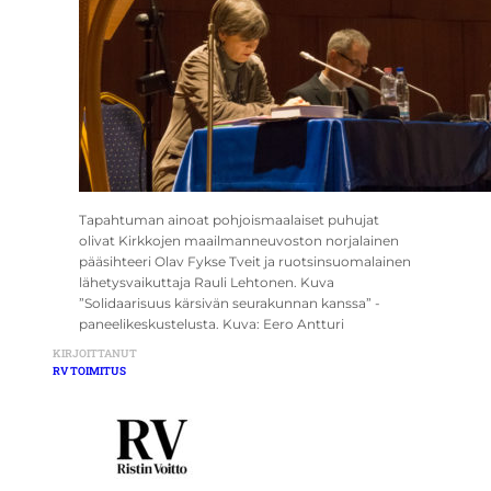
Tapahtuman ainoat pohjoismaalaiset puhujat
olivat Kirkkojen maailmanneuvoston norjalainen
pääsihteeri Olav Fykse Tveit ja ruotsinsuomalainen
lähetysvaikuttaja Rauli Lehtonen. Kuva
”Solidaarisuus kärsivän seurakunnan kanssa” -
paneelikeskustelusta. Kuva: Eero Antturi
KIRJOITTANUT
RV TOIMITUS