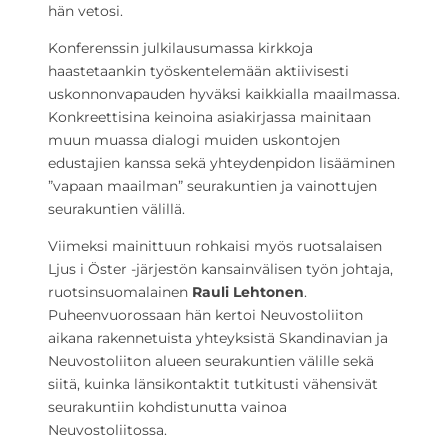
hän vetosi.
Konferenssin julkilausumassa kirkkoja
haastetaankin työskentelemään aktiivisesti
uskonnonvapauden hyväksi kaikkialla maailmassa.
Konkreettisina keinoina asiakirjassa mainitaan
muun muassa dialogi muiden uskontojen
edustajien kanssa sekä yhteydenpidon lisääminen
”vapaan maailman” seurakuntien ja vainottujen
seurakuntien välillä.
Viimeksi mainittuun rohkaisi myös ruotsalaisen
Ljus i Öster -järjestön kansainvälisen työn johtaja,
ruotsinsuomalainen
Rauli Lehtonen
.
Puheenvuorossaan hän kertoi Neuvostoliiton
aikana rakennetuista yhteyksistä Skandinavian ja
Neuvostoliiton alueen seurakuntien välille sekä
siitä, kuinka länsikontaktit tutkitusti vähensivät
seurakuntiin kohdistunutta vainoa
Neuvostoliitossa.