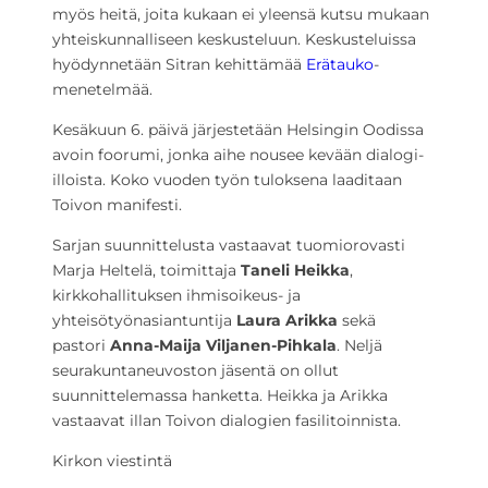
myös heitä, joita kukaan ei yleensä kutsu mukaan
yhteiskunnalliseen keskusteluun. Keskusteluissa
hyödynnetään Sitran kehittämää
Erätauko
-
menetelmää.
Kesäkuun 6. päivä järjestetään Helsingin Oodissa
avoin foorumi, jonka aihe nousee kevään dialogi-
illoista. Koko vuoden työn tuloksena laaditaan
Toivon manifesti.
Sarjan suunnittelusta vastaavat tuomiorovasti
Marja Heltelä, toimittaja
Taneli Heikka
,
kirkkohallituksen ihmisoikeus- ja
yhteisötyönasiantuntija
Laura Arikka
sekä
pastori
Anna-Maija Viljanen-Pihkala
. Neljä
seurakuntaneuvoston jäsentä on ollut
suunnittelemassa hanketta. Heikka ja Arikka
vastaavat illan Toivon dialogien fasilitoinnista.
Kirkon viestintä