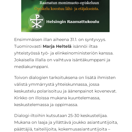
Ensimmäisen illan aiheena 31.1. on syntyvyys.
Tuomirovasti
Marja Heltelä
isännöi iltaa
yhteistyössä työ- ja elinkeinoministeriön kanssa.
Jokaisella illalla on vaihtuva isäntäkumppani ja
mediakumppani.
Toivon dialogien tarkoituksena on lisätä ihmisten
välistä ymmärrystä yhteiskunnassa, jossa
keskustelu polarisoituu ja äänenpainot kovenevat.
Kirkko on illoissa mukana kuuntelemassa,
keskustelemassa ja oppimassa.
Dialogi-iltoihin kutsutaan 25-30 keskustelijaa.
Mukana on laaja ja yllättävä joukko asiantuntijoita,
päättäjiä, taiteilijoita, kokemusasiantuntijoita –