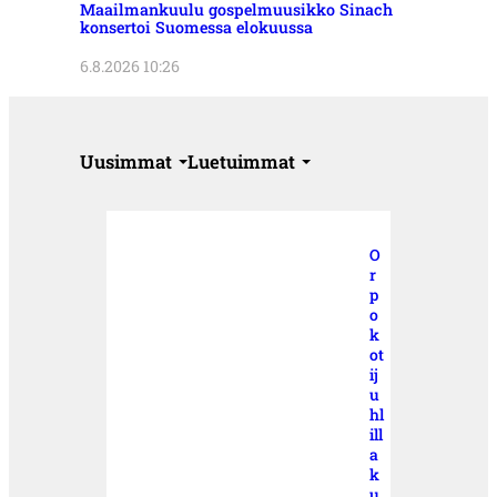
Maailmankuulu gospelmuusikko Sinach
konsertoi Suomessa elokuussa
6.8.2026 10:26
Uusimmat
Luetuimmat
O
r
p
o
k
ot
ij
u
hl
ill
a
k
u