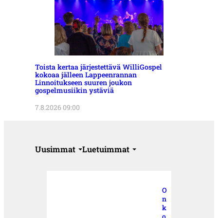
Toista kertaa järjestettävä WilliGospel
kokoaa jälleen Lappeenrannan
Linnoitukseen suuren joukon
gospelmusiikin ystäviä
7.8.2026 09:00
Uusimmat
Luetuimmat
O
n
k
o