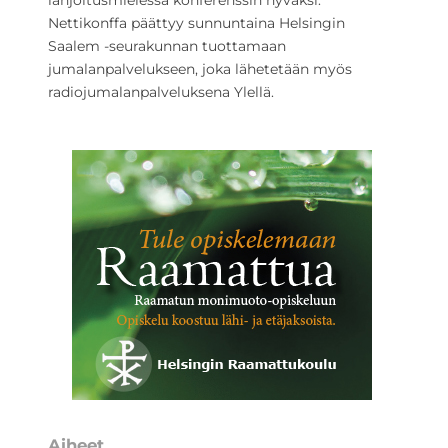
lahjoitusmielessä konferenssin hyväksi.
Nettikonffa päättyy sunnuntaina Helsingin
Saalem -seurakunnan tuottamaan
jumalanpalvelukseen, joka lähetetään myös
radiojumalanpalveluksena Ylellä.
Aiheet