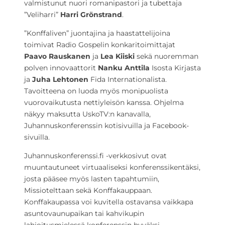
valmistunut nuori romanipastori ja tubettaja
”Veliharri”
Harri Grönstrand
.
”Konffaliven” juontajina ja haastattelijoina
toimivat Radio Gospelin konkaritoimittajat
Paavo Rauskanen
ja
Lea Kiiski
sekä nuoremman
polven innovaattorit
Nanku Anttila
Isosta Kirjasta
ja
Juha Lehtonen
Fida Internationalista.
Tavoitteena on luoda myös monipuolista
vuorovaikutusta nettiyleisön kanssa. Ohjelma
näkyy maksutta UskoTV:n kanavalla,
Juhannuskonferenssin kotisivuilla ja Facebook-
sivuilla.
Juhannuskonferenssi.fi -verkkosivut ovat
muuntautuneet virtuaaliseksi konferenssikentäksi,
josta pääsee myös lasten tapahtumiin,
Missiotelttaan sekä Konffakauppaan.
Konffakaupassa voi kuvitella ostavansa vaikkapa
asuntovaunupaikan tai kahvikupin