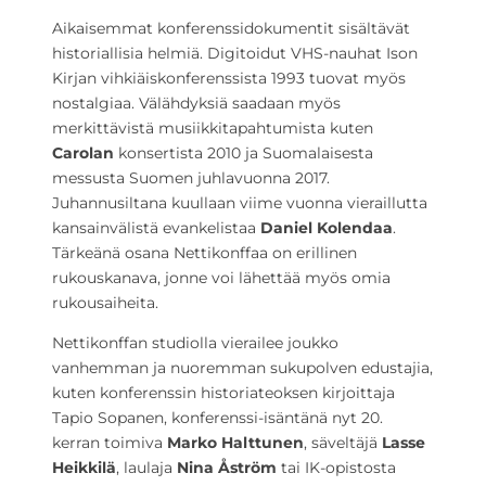
Aikaisemmat konferenssidokumentit sisältävät
historiallisia helmiä. Digitoidut VHS-nauhat Ison
Kirjan vihkiäiskonferenssista 1993 tuovat myös
nostalgiaa. Välähdyksiä saadaan myös
merkittävistä musiikkitapahtumista kuten
Carolan
konsertista 2010 ja Suomalaisesta
messusta Suomen juhlavuonna 2017.
Juhannusiltana kuullaan viime vuonna vieraillutta
kansainvälistä evankelistaa
Daniel Kolendaa
.
Tärkeänä osana Nettikonffaa on erillinen
rukouskanava, jonne voi lähettää myös omia
rukousaiheita.
Nettikonffan studiolla vierailee joukko
vanhemman ja nuoremman sukupolven edustajia,
kuten konferenssin historiateoksen kirjoittaja
Tapio Sopanen, konferenssi-isäntänä nyt 20.
kerran toimiva
Marko Halttunen
, säveltäjä
Lasse
Heikkilä
, laulaja
Nina Åström
tai IK-opistosta