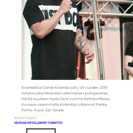
Evankelista Daniel Kolenda (oik.) oli vuoden 2019
Juhannuskonferenssin ulkomainen puhujavieras.
Häntä kuullaan myös tänä vuonna Nettikonffassa.
Kuvassa vasemmalla Kolendaa tulkannut Pekka
Perho. Kuva: Sari Savela
KIRJOITTANUT
SEURAKUNTALAINEN TOIMITUS