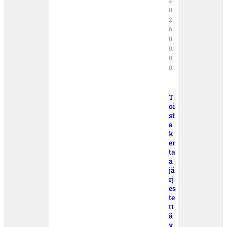
2
0
2
6
0
9:
0
0
T
oi
st
a
k
er
ta
a
jä
rj
es
te
tt
ä
v