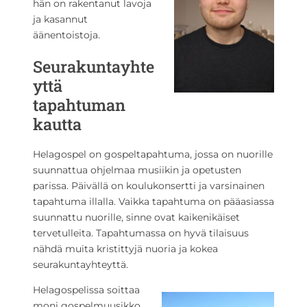
hän on rakentanut lavoja
ja kasannut
äänentoistoja.
Seurakuntayhte
yttä
tapahtuman
kautta
Helagospel on gospeltapahtuma, jossa on nuorille
suunnattua ohjelmaa musiikin ja opetusten
parissa. Päivällä on koulukonsertti ja varsinainen
tapahtuma illalla. Vaikka tapahtuma on pääasiassa
suunnattu nuorille, sinne ovat kaikenikäiset
tervetulleita. Tapahtumassa on hyvä tilaisuus
nähdä muita kristittyjä nuoria ja kokea
seurakuntayhteyttä.
Helagospelissa soittaa
moni gospelmuusikko