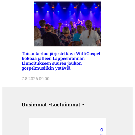
Toista kertaa järjestettävä WilliGospel
kokoaa jälleen Lappeenrannan
Linnoitukseen suuren joukon
gospelmusiikin ystäviä
7.8.2026 09:00
Uusimmat
Luetuimmat
O