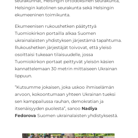
seurakunnat, Helsingin ortodoksinen seurakunta,
Helsingin katolinen seurakunta sekä Helsingin
ekumeeninen toimikunta.
Ekumeenisen rukoushetken päätyttyä
Tuomiokirkon portailla alkaa Suomen
ukrainalaisten yhdistyksen järjestämä tapahtuma.
Rukoushetken järjestäjät toivovat, että yleisö
osoittaisi tukeaan tilaisuudelle, jossa
Tuomiokirkon portaat peittyvät yleisön käsien
kannattelemaan 30 metrin mittaiseen Ukrainan
lippuun.
”Kutsumme jokaisen, joka uskoo ihmiselämän
arvoon, kokoontumaan yhteen Ukrainan tueksi
sen kamppailussa rauhan, demokratian ja
itsenäisyyden puolesta”, sanoo
Nadiya
Fedorova
Suomen ukrainalaisten yhdistyksestä.