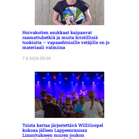
Hoivakotien asukkaat kaipaavat
raamattuhetkiä ja muita kristillisiä
tuokioita – vapaaehtoisille vetäjille on jo
materiaali valmiina
7.8.2026 09:00
Toista kertaa järjestettävä WilliGospel
kokoaa jälleen Lappeenrannan
Linnoitukseen suuren joukon