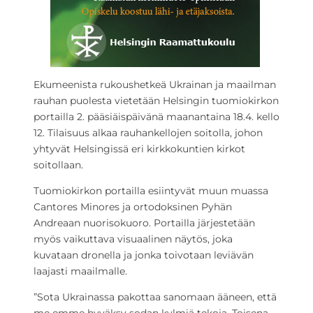
Ekumeenista rukoushetkeä Ukrainan ja maailman
rauhan puolesta vietetään Helsingin tuomiokirkon
portailla 2. pääsiäispäivänä maanantaina 18.4. kello
12. Tilaisuus alkaa rauhankellojen soitolla, johon
yhtyvät Helsingissä eri kirkkokuntien kirkot
soitollaan.
Tuomiokirkon portailla esiintyvät muun muassa
Cantores Minores ja ortodoksinen Pyhän
Andreaan nuorisokuoro. Portailla järjestetään
myös vaikuttava visuaalinen näytös, joka
kuvataan dronella ja jonka toivotaan leviävän
laajasti maailmalle.
”Sota Ukrainassa pakottaa sanomaan ääneen, että