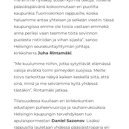
me emme hyväksy sodan kylmiä tekoja. Toisena
pääsiäispäivänä kokoonnutaan eri puolilta
kaupunkia Tuomiokirkon rappusille, koska
haluamme antaa yhteisen ja selkeän viestin: tässä
kaupungissa emme ole toisia vastaan emmekä
anna periksi vaan teemme töitä sovinnon
puolesta ristiriidan ja vihan sijasta”, sanoo
Helsingin seurakuntayhtymän johtaja,
kirkkoherra
Juha Rintamäki
.
”Me kuulumme niihin, jotka sytyttävät elämässä
valoja eivätkä toimi pimeyden suojissa. Meille
toivo tarkoittaa näkyä kaiken keskellä siitä, että
sinä, minä ja me selviämme kyllä yhdessä
tästäkin”, Rintamäki jatkaa.
Tilaisuudessa kuullaan eri kirkkokuntien
edustajien puheenvuoroja ja rauhanrukouksia.
Helsingin kaupungin tervehdyksen tuo
apulaispormestari
Daniel Sazonov
. Lisäksi
rappusilla lauletaan yhdessä pääsiäistroparia eri