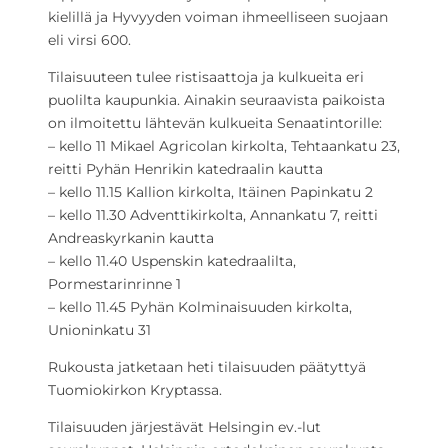
kielillä ja Hyvyyden voiman ihmeelliseen suojaan
eli virsi 600.
Tilaisuuteen tulee ristisaattoja ja kulkueita eri
puolilta kaupunkia. Ainakin seuraavista paikoista
on ilmoitettu lähtevän kulkueita Senaatintorille:
– kello 11 Mikael Agricolan kirkolta, Tehtaankatu 23,
reitti Pyhän Henrikin katedraalin kautta
– kello 11.15 Kallion kirkolta, Itäinen Papinkatu 2
– kello 11.30 Adventtikirkolta, Annankatu 7, reitti
Andreaskyrkanin kautta
– kello 11.40 Uspenskin katedraalilta,
Pormestarinrinne 1
– kello 11.45 Pyhän Kolminaisuuden kirkolta,
Unioninkatu 31
Rukousta jatketaan heti tilaisuuden päätyttyä
Tuomiokirkon Kryptassa.
Tilaisuuden järjestävät Helsingin ev.-lut