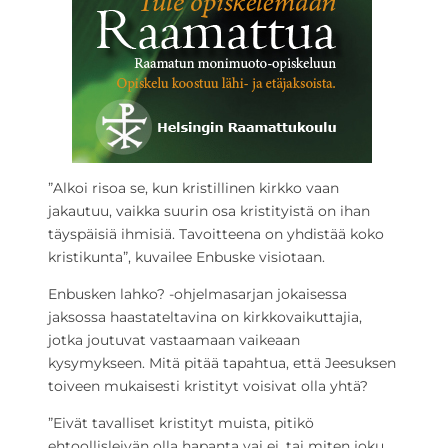
”Alkoi risoa se, kun kristillinen kirkko vaan
jakautuu, vaikka suurin osa kristityistä on ihan
täyspäisiä ihmisiä. Tavoitteena on yhdistää koko
kristikunta”, kuvailee Enbuske visiotaan.
Enbusken lahko? -ohjelmasarjan jokaisessa
jaksossa haastateltavina on kirkkovaikuttajia,
jotka joutuvat vastaamaan vaikeaan
kysymykseen. Mitä pitää tapahtua, että Jeesuksen
toiveen mukaisesti kristityt voisivat olla yhtä?
”Eivät tavalliset kristityt muista, pitikö
ehtoollisleivän olla hapanta vai ei, tai miten joku