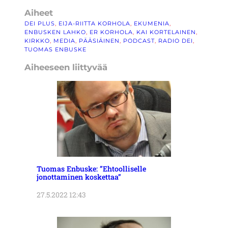
Aiheet
DEI PLUS
, 
EIJA-RIITTA KORHOLA
, 
EKUMENIA
, 
ENBUSKEN LAHKO
, 
ER KORHOLA
, 
KAI KORTELAINEN
, 
KIRKKO
, 
MEDIA
, 
PÄÄSIÄINEN
, 
PODCAST
, 
RADIO DEI
, 
TUOMAS ENBUSKE
Aiheeseen liittyvää
Tuomas Enbuske: ”Ehtoolliselle
jonottaminen koskettaa”
27.5.2022 12:43