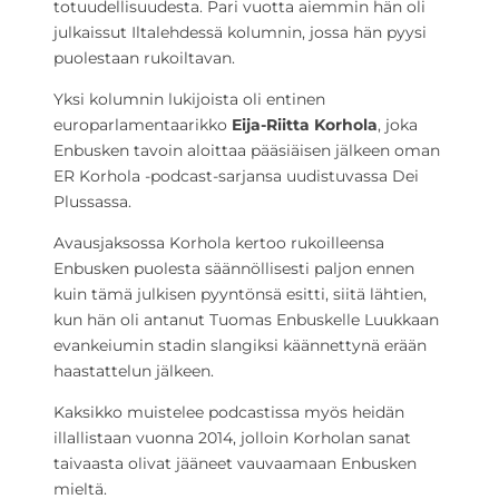
totuudellisuudesta. Pari vuotta aiemmin hän oli
julkaissut Iltalehdessä kolumnin, jossa hän pyysi
puolestaan rukoiltavan.
Yksi kolumnin lukijoista oli entinen
europarlamentaarikko
Eija-Riitta Korhola
, joka
Enbusken tavoin aloittaa pääsiäisen jälkeen oman
ER Korhola -podcast-sarjansa uudistuvassa Dei
Plussassa.
Avausjaksossa Korhola kertoo rukoilleensa
Enbusken puolesta säännöllisesti paljon ennen
kuin tämä julkisen pyyntönsä esitti, siitä lähtien,
kun hän oli antanut Tuomas Enbuskelle Luukkaan
evankeiumin stadin slangiksi käännettynä erään
haastattelun jälkeen.
Kaksikko muistelee podcastissa myös heidän
illallistaan vuonna 2014, jolloin Korholan sanat
taivaasta olivat jääneet vauvaamaan Enbusken
mieltä.