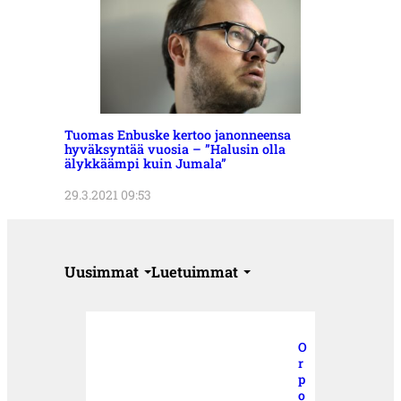
Tuomas Enbuske kertoo janonneensa
hyväksyntää vuosia – ”Halusin olla
älykkäämpi kuin Jumala”
29.3.2021 09:53
Uusimmat
Luetuimmat
O
r
p
o