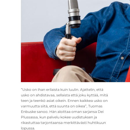
”Usko on ihan erilaista kuin luulin. Ajattelin, että
usko on ahdistavaa, sellaista että joku kyttää, mitä
teen ja teenkö asiat oikein. Ennen kaikkea usko on
varmuutta siitä, että suunta on oikea”, Tuomas
Enbuske sanoo. Hän aloittaa oman sarjansa Dei
Plussassa, kun palvelu kokee uudistuksen ja
rikastuttaa tarjontaansa merkittävästi huhtikuun
lopussa.