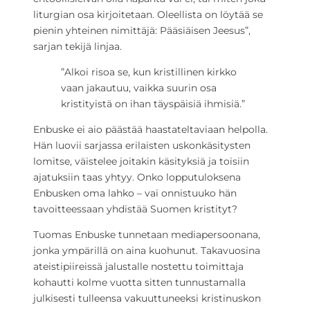
liturgian osa kirjoitetaan. Oleellista on löytää se
pienin yhteinen nimittäjä: Pääsiäisen Jeesus”,
sarjan tekijä linjaa.
”Alkoi risoa se, kun kristillinen kirkko
vaan jakautuu, vaikka suurin osa
kristityistä on ihan täyspäisiä ihmisiä.”
Enbuske ei aio päästää haastateltaviaan helpolla.
Hän luovii sarjassa erilaisten uskonkäsitysten
lomitse, väistelee joitakin käsityksiä ja toisiin
ajatuksiin taas yhtyy. Onko lopputuloksena
Enbusken oma lahko – vai onnistuuko hän
tavoitteessaan yhdistää Suomen kristityt?
Tuomas Enbuske tunnetaan mediapersoonana,
jonka ympärillä on aina kuohunut. Takavuosina
ateistipiireissä jalustalle nostettu toimittaja
kohautti kolme vuotta sitten tunnustamalla
julkisesti tulleensa vakuuttuneeksi kristinuskon