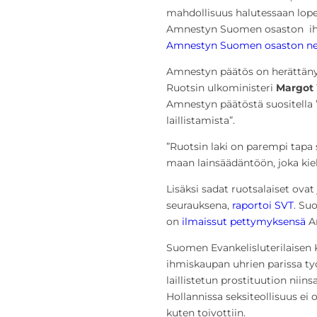
mahdollisuus halutessaan lopet
Amnestyn Suomen osaston ih
Amnestyn Suomen osaston net
Amnestyn päätös on herättänyt
Ruotsin ulkoministeri
Margot 
Amnestyn päätöstä suositella 
laillistamista”.
”Ruotsin laki on parempi tapa s
maan lainsäädäntöön, joka kie
Lisäksi sadat ruotsalaiset ova
seurauksena,
raportoi SVT
. Su
on
ilmaissut pettymyksensä
Am
Suomen Evankelisluterilaisen 
ihmiskaupan uhrien parissa t
laillistetun prostituution niin
Hollannissa seksiteollisuus ei
kuten toivottiin.