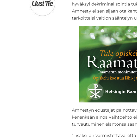
hyväksyi dekriminalisointia tu
Amnesty ei sen sijaan ota kan
tarkoittaisi valtion sääntelyn 
Amnestyn edustajat painottav
kenenkään ainoa vaihtoehto ei
turvautuminen elantonsa saam
”Lisäksi on varmistettava, että 