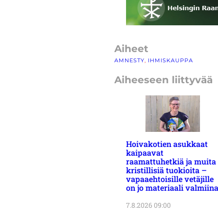
Aiheet
AMNESTY
, 
IHMISKAUPPA
Aiheeseen liittyvää
Hoivakotien asukkaat
kaipaavat
raamattuhetkiä ja muita
kristillisiä tuokioita –
vapaaehtoisille vetäjille
on jo materiaali valmiin
7.8.2026 09:00