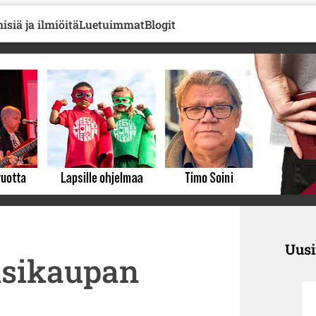
isiä ja ilmiöitä
Luetuimmat
Blogit
Uus
ksikaupan