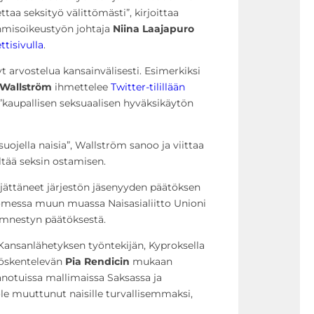
taa seksityö välittömästi”, kirjoittaa
misoikeustyön johtaja
Niina Laajapuro
tisivulla
.
 arvostelua kansainvälisesti. Esimerkiksi
Wallström
ihmettelee
Twitter-tilillään
”kaupallisen seksuaalisen hyväksikäytön
uojella naisia”, Wallström sanoo ja viittaa
ltää seksin ostamisen.
t jättäneet järjestön jäsenyyden päätöksen
omessa muun muassa Naisasialiitto Unioni
nestyn päätöksestä.
Kansanlähetyksen työntekijän, Kyproksella
yöskentelevän
Pia Rendicin
mukaan
sanotuissa mallimaissa Saksassa ja
 ole muuttunut naisille turvallisemmaksi,