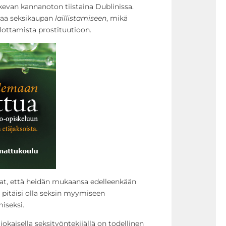
kevan kannanoton tiistaina Dublinissa.
taa seksikaupan
laillistamiseen
, mikä
ulottamista prostituutioon.
at, että heidän mukaansa edelleenkään
 pitäisi olla seksin myymiseen
iseksi.
jokaisella seksityöntekijällä on todellinen