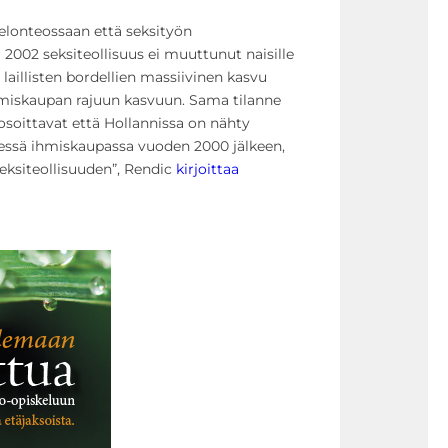
selonteossaan että seksityön
2002 seksiteollisuus ei muuttunut naisille
laillisten bordellien massiivinen kasvu
hmiskaupan rajuun kasvuun. Sama tilanne
 osoittavat että Hollannissa on nähty
isessä ihmiskaupassa vuoden 2000 jälkeen,
 seksiteollisuuden”, Rendic
kirjoittaa