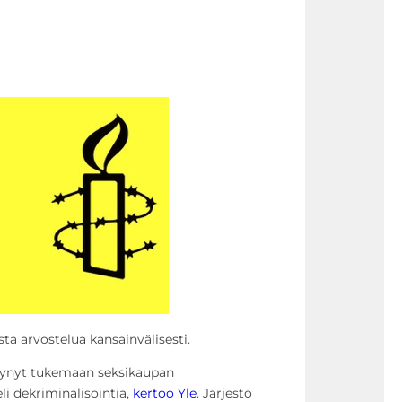
a arvostelua kansainvälisesti.
tynyt tukemaan seksikaupan
i dekriminalisointia,
kertoo Yle
. Järjestö