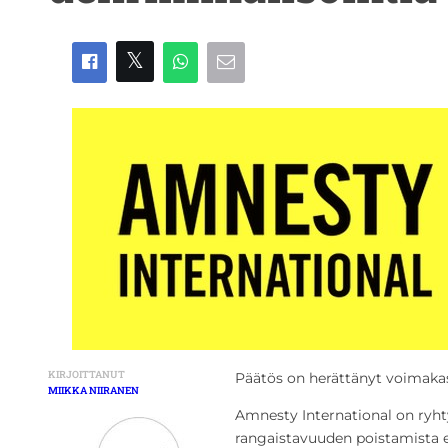
KIRJOITTANUT
Päätös on herättänyt voimakast
MIIKKA NIIRANEN
Amnesty International on ryh
rangaistavuuden poistamista el