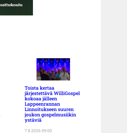
Toista kertaa
järjestettävä WilliGospel
kokoaa jälleen
Lappeenrannan
Linnoitukseen suuren
a
joukon gospelmusiikin
ystäviä
7.8.2026 09:00