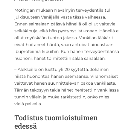
Motingan mukaan Navalnyin terveydentila tuli
julkisuuteen Venäjällä vasta tässä vaiheessa.
Ennen sairaalaan pääsyä hänellä oli ollut valtavia
selkäkipuja, eikä hän pystynyt istumaan. Hänellä ei
ollut myöskään tuntoa jalassa. Vankilan lääkärit
eivät hoitaneet häntä, vaan antoivat ainoastaan
ibuprofeiinia kipuihin. Kun hänen terveydentilansa
huononi, hänet toimitettiin salaa sairaalaan.
– Alekseille on luettu yli 20 syytettä. Jokainen
niistä huonontaa hänen asemaansa. Viranomaiset
väittävät hänen suunnittelevan pakoa vankilasta.
Tämän tekosyyn takia hänet herätettiin vankilassa
tunnin välein ja muka tarkistettiin, onko mies
vielä paikalla.
Todistus tuomioistuimen
edessä