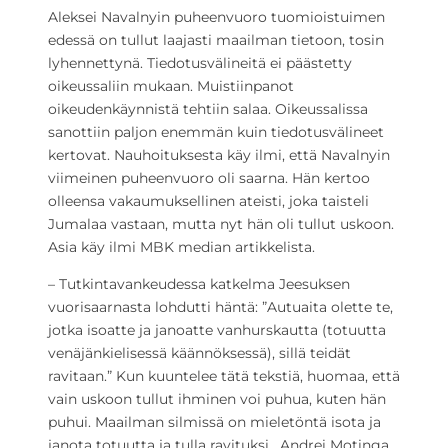
Aleksei Navalnyin puheenvuoro tuomioistuimen
edessä on tullut laajasti maailman tietoon, tosin
lyhennettynä. Tiedotusvälineitä ei päästetty
oikeussaliin mukaan. Muistiinpanot
oikeudenkäynnistä tehtiin salaa. Oikeussalissa
sanottiin paljon enemmän kuin tiedotusvälineet
kertovat. Nauhoituksesta käy ilmi, että Navalnyin
viimeinen puheenvuoro oli saarna. Hän kertoo
olleensa vakaumuksellinen ateisti, joka taisteli
Jumalaa vastaan, mutta nyt hän oli tullut uskoon.
Asia käy ilmi MBK median artikkelista.
– Tutkintavankeudessa katkelma Jeesuksen
vuorisaarnasta lohdutti häntä: ”Autuaita olette te,
jotka isoatte ja janoatte vanhurskautta (totuutta
venäjänkielisessä käännöksessä), sillä teidät
ravitaan.” Kun kuuntelee tätä tekstiä, huomaa, että
vain uskoon tullut ihminen voi puhua, kuten hän
puhui. Maailman silmissä on mieletöntä isota ja
janota totuutta ja tulla ravituksi, Andrei Motinga