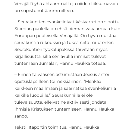
Venäjällä yhä ahtaammalla ja niiden liikkumavara
on supistunut äärimmilleen.
– Seurakuntien evankelioivat käsivarret on sidottu.
Siperian puolella on ehkä hieman vapaampaa kuin
Euroopan puoleisella Venäjällä. On hyvä muistaa
seurakuntia rukouksin ja tukea niitä muutenkin.
Seurakuntien työkalupakissa tarvitaan myös
kirjallisuutta, sillä sen avulla ihmiset tulevat
tuntemaan Jumalan, Hannu Haukka toteaa.
– Ennen taivaaseen astumistaan Jeesus antoi
opetuslapsilleen toimeksiannon: ”Menkää
kaikkeen maailmaan ja saarnatkaa evankeliumia
kaikille luoduille.” Seurakunnilla ei ole
tulevaisuutta, elleivät ne aktiivisesti johdata
ihmisiä Kristuksen tuntemiseen, Hannu Haukka
sanoo.
Teksti: Itäportin toimitus, Hannu Haukka