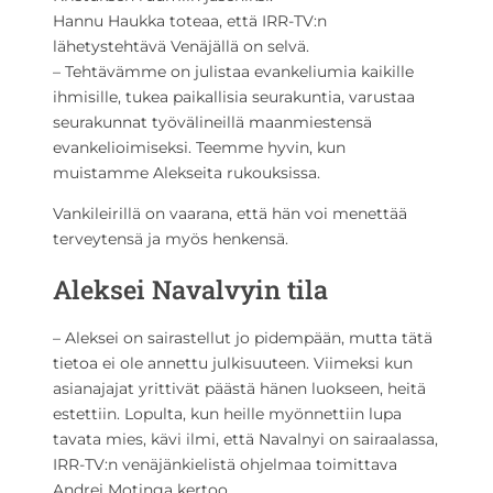
Hannu Haukka toteaa, että IRR-TV:n
lähetystehtävä Venäjällä on selvä.
– Tehtävämme on julistaa evankeliumia kaikille
ihmisille, tukea paikallisia seurakuntia, varustaa
seurakunnat työvälineillä maanmiestensä
evankelioimiseksi. Teemme hyvin, kun
muistamme Alekseita rukouksissa.
Vankileirillä on vaarana, että hän voi menettää
terveytensä ja myös henkensä.
Aleksei Navalvyin tila
– Aleksei on sairastellut jo pidempään, mutta tätä
tietoa ei ole annettu julkisuuteen. Viimeksi kun
asianajajat yrittivät päästä hänen luokseen, heitä
estettiin. Lopulta, kun heille myönnettiin lupa
tavata mies, kävi ilmi, että Navalnyi on sairaalassa,
IRR-TV:n venäjänkielistä ohjelmaa toimittava
Andrei Motinga kertoo.