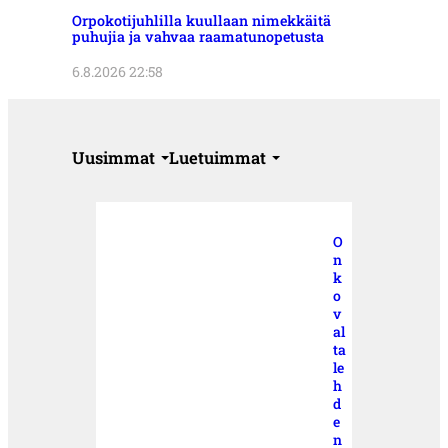
Orpokotijuhlilla kuullaan nimekkäitä
puhujia ja vahvaa raamatunopetusta
6.8.2026 22:58
Uusimmat
Luetuimmat
O
n
k
o
v
al
ta
le
h
d
e
n