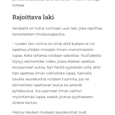
toteaa.
Rajoittava laki
Venäjällä on tullut voimaan uusi laki, joka rajoittaa
kansalaisten ilmaisuvapautta.
– Uuden lain voima on siinä, että kukaan ei voi
opettaa yhtään missään ilman viranomaisten
lupaa. Ketä tahansa voidaan sakottaa. YouTubesta
löytyy esimerkiksi video, jossa Aleksei opettaa
korjaamaan autoa. Nyt häntä syytetään siitä, että
hän opettaa ilman valtiollista lupaa. Samalla
tavalla seurakuntia voidaan tuomita, jos ne
esimerkiksi opettavat laulua tai pitävät
pyhäkoulua. Jos saarnaat ilman valtion
myöntämää lupaa, saatat joutua syytteeseen,
Andrei kertoo.
Hannu Haukan mukaan seurakunnat ovat