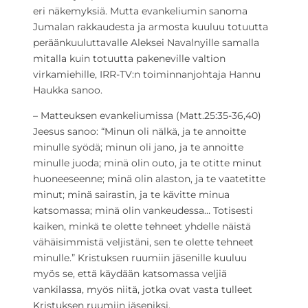
eri näkemyksiä. Mutta evankeliumin sanoma
Jumalan rakkaudesta ja armosta kuuluu totuutta
peräänkuuluttavalle Aleksei Navalnyille samalla
mitalla kuin totuutta pakeneville valtion
virkamiehille, IRR-TV:n toiminnanjohtaja Hannu
Haukka sanoo.
– Matteuksen evankeliumissa (Matt.25:35-36,40)
Jeesus sanoo: “Minun oli nälkä, ja te annoitte
minulle syödä; minun oli jano, ja te annoitte
minulle juoda; minä olin outo, ja te otitte minut
huoneeseenne; minä olin alaston, ja te vaatetitte
minut; minä sairastin, ja te kävitte minua
katsomassa; minä olin vankeudessa… Totisesti
kaiken, minkä te olette tehneet yhdelle näistä
vähäisimmistä veljistäni, sen te olette tehneet
minulle.” Kristuksen ruumiin jäsenille kuuluu
myös se, että käydään katsomassa veljiä
vankilassa, myös niitä, jotka ovat vasta tulleet
Kristuksen ruumiin jäseniksi.