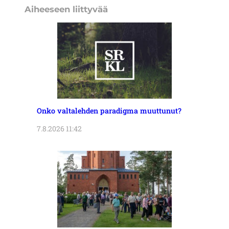
Aiheeseen liittyvää
Onko valtalehden paradigma muuttunut?
7.8.2026 11:42