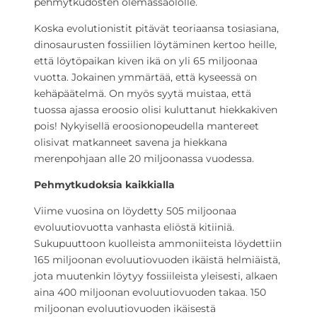
pehmytkudosten olemassaololle.
Koska evolutionistit pitävät teoriaansa tosiasiana,
dinosaurusten fossiilien löytäminen kertoo heille,
että löytöpaikan kiven ikä on yli 65 miljoonaa
vuotta. Jokainen ymmärtää, että kyseessä on
kehäpäätelmä. On myös syytä muistaa, että
tuossa ajassa eroosio olisi kuluttanut hiekkakiven
pois! Nykyisellä eroosionopeudella mantereet
olisivat matkanneet savena ja hiekkana
merenpohjaan alle 20 miljoonassa vuodessa.
Pehmytkudoksia kaikkialla
Viime vuosina on löydetty 505 miljoonaa
evoluutiovuotta vanhasta eliöstä kitiiniä.
Sukupuuttoon kuolleista ammoniiteista löydettiin
165 miljoonan evoluutiovuoden ikäistä helmiäistä,
jota muutenkin löytyy fossiileista yleisesti, alkaen
aina 400 miljoonan evoluutiovuoden takaa. 150
miljoonan evoluutiovuoden ikäisestä