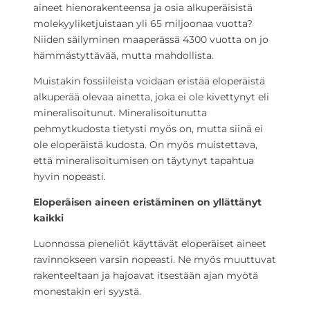
aineet hienorakenteensa ja osia alkuperäisistä
molekyyliketjuistaan yli 65 miljoonaa vuotta?
Niiden säilyminen maaperässä 4300 vuotta on jo
hämmästyttävää, mutta mahdollista.
Muistakin fossiileista voidaan eristää eloperäistä
alkuperää olevaa ainetta, joka ei ole kivettynyt eli
mineralisoitunut. Mineralisoitunutta
pehmytkudosta tietysti myös on, mutta siinä ei
ole eloperäistä kudosta. On myös muistettava,
että mineralisoitumisen on täytynyt tapahtua
hyvin nopeasti.
Eloperäisen aineen eristäminen on yllättänyt
kaikki
Luonnossa pieneliöt käyttävät eloperäiset aineet
ravinnokseen varsin nopeasti. Ne myös muuttuvat
rakenteeltaan ja hajoavat itsestään ajan myötä
monestakin eri syystä.