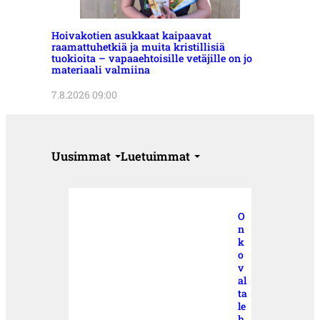
Hoivakotien asukkaat kaipaavat
raamattuhetkiä ja muita kristillisiä
tuokioita – vapaaehtoisille vetäjille on jo
materiaali valmiina
7.8.2026 09:00
Uusimmat
Luetuimmat
O
n
k
o
v
al
ta
le
h