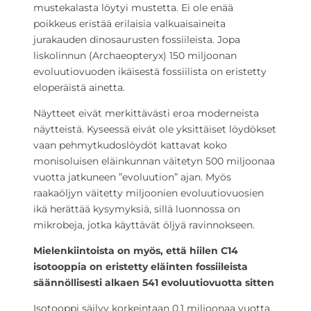
mustekalasta löytyi mustetta. Ei ole enää
poikkeus eristää erilaisia valkuaisaineita
jurakauden dinosaurusten fossiileista. Jopa
liskolinnun (Archaeopteryx) 150 miljoonan
evoluutiovuoden ikäisestä fossiilista on eristetty
eloperäistä ainetta.
Näytteet eivät merkittävästi eroa moderneista
näytteistä. Kyseessä eivät ole yksittäiset löydökset
vaan pehmytkudoslöydöt kattavat koko
monisoluisen eläinkunnan väitetyn 500 miljoonaa
vuotta jatkuneen ”evoluution” ajan. Myös
raakaöljyn väitetty miljoonien evoluutiovuosien
ikä herättää kysymyksiä, sillä luonnossa on
mikrobeja, jotka käyttävät öljyä ravinnokseen.
Mielenkiintoista on myös, että hiilen C14
isotooppia on eristetty eläinten fossiileista
säännöllisesti alkaen 541 evoluutiovuotta sitten
Isotooppi säilyy korkeintaan 0,1 miljoonaa vuotta.