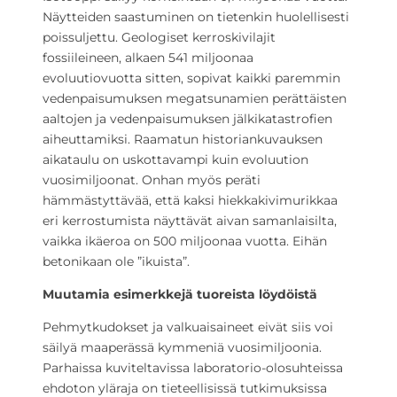
Näytteiden saastuminen on tietenkin huolellisesti
poissuljettu. Geologiset kerroskivilajit
fossiileineen, alkaen 541 miljoonaa
evoluutiovuotta sitten, sopivat kaikki paremmin
vedenpaisumuksen megatsunamien perättäisten
aaltojen ja vedenpaisumuksen jälkikatastrofien
aiheuttamiksi. Raamatun historiankuvauksen
aikataulu on uskottavampi kuin evoluution
vuosimiljoonat. Onhan myös peräti
hämmästyttävää, että kaksi hiekkakivimurikkaa
eri kerrostumista näyttävät aivan samanlaisilta,
vaikka ikäeroa on 500 miljoonaa vuotta. Eihän
betonikaan ole ”ikuista”.
Muutamia esimerkkejä tuoreista löydöistä
Pehmytkudokset ja valkuaisaineet eivät siis voi
säilyä maaperässä kymmeniä vuosimiljoonia.
Parhaissa kuviteltavissa laboratorio-olosuhteissa
ehdoton yläraja on tieteellisissä tutkimuksissa