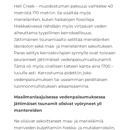
Hell Creek – muodostuman paksuus vaihtelee 40
metristä 170 metriin. Se sisältää myös
merieläinten, kuten haikalojen fossiileja.
Hiekkakivessä nähdään myös virtaavan veden
aiheuttama tyypillinen kerroksellisuus.
Jättimäinen tsunamiaalto selittää merieläinten
läsnäolon sekä maa- ja merieläinten sekoituksen.
Paras selitys kerroskivilajien synnylle ovat toisiaan
seuranneet jättimäiset vedenpaisumustsunamit.
Tämä oli myös virallisen tieteen kanta aina 1700 –
luvulle asti. Kerrostumia pidettiin joko
vedenpaisumuksen tai useamman perättäisen
luonnonmullistuksen aikaansaamina.
Maailmanlaajuisessa vedenpaisumuksessa
jättimäiset tsunamit olisivat vyöryneet yli
mantereiden
Ne olisivat sekoittaneet maa- ja merieläimiä
meriveden kuljettamiin hiekka- ja mutakerroksiin,