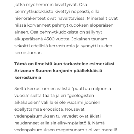
jotka myöhemmin kivettyivät. Osa
pehmytkudoksista kivettyi nopeasti, sillä
hienorakenteet ovat havaittavissa. Mineraalit ovat
niissä korvanneet pehmytkudoksen eloperäisen
aineen. Osa pehmytkudoksista on säilynyt
alkuperäisenä 4300 vuotta. Jokainen tsunami
sekoitti edellisiä kerrostumia ja synnytti uuden
kerrostuman.
Tämä on ilmeistä kun tarkastelee esimerkiksi
Arizonan Suuren kanjonin päällekkäisiä
kerrostumia
Sieltä kerrostumien välistä ”puuttuu miljoonia
vuosia” sieltä täältä ja eri ”geologisten
aikakausien” välillä ei ole vuosimiljoonien
edellyttämää eroosiota. Nousevat
vedenpaisumuksen tulvavedet ovat äkisti
haudanneet erilaisia elinympäristöjä. Nämä
vedenpaisumuksen megatsunamit olivat merellä