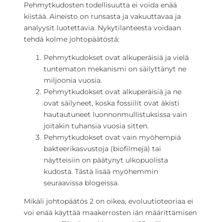
Pehmytkudosten todellisuutta ei voida enää
kiistää. Aineisto on runsasta ja vakuuttavaa ja
analyysit luotettavia. Nykytilanteesta voidaan
tehdä kolme johtopäätöstä:
Pehmytkudokset ovat alkuperäisiä ja vielä
tuntematon mekanismi on säilyttänyt ne
miljoonia vuosia.
Pehmytkudokset ovat alkuperäisiä ja ne
ovat säilyneet, koska fossiilit ovat äkisti
hautautuneet luonnonmullistuksissa vain
joitakin tuhansia vuosia sitten.
Pehmytkudokset ovat vain myöhempiä
bakteerikasvustoja (biofilmejä) tai
näytteisiin on päätynyt ulkopuolista
kudosta. Tästä lisää myöhemmin
seuraavissa blogeissa.
Mikäli johtopäätös 2 on oikea, evoluutioteoriaa ei
voi enää käyttää maakerrosten iän määrittämisen