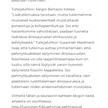
päästään tutkimaan”.
Tutkijatohtori Sergio Bertazzo toteaa:
”Lisätutkimuksia tarvitaan, mutta tutkimamme
muinaiset kudosrakenteet muistuttavat
punasoluja ja kollageenikuituja. Jos ensi
havaintomme vahvistetaan, saadaan tuoretta
lisätietoa dinosaurusten elintavoista ja
kehityksestä.” Tutkijatohtori Susannah Maidment
lisää, että tutkimus auttaa ymmärtämään, että
pehmytkudoksen säilyminen dinosaurusten
fossiileissa voi olla laajamittaisempaa kuin on
luultu, sillä nämä löytyivät varsin huonosti
säilyneistä fossiilin kappaleista. Jos
pehmytkudosten säilyminen on tavallista, näin
päästäisiin luokittelemaan dinosauruksia ja
tutkimaan niiden aineenvaihdunnan muutoksia.
Viitteitä tähän ja seuraaviin kahteen blogiin tästä
aiheesta on osoitteessa:
http://luominen.fi/kivettymat-pehmenivat