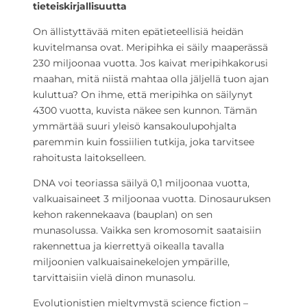
tieteiskirjallisuutta
On ällistyttävää miten epätieteellisiä heidän
kuvitelmansa ovat. Meripihka ei säily maaperässä
230 miljoonaa vuotta. Jos kaivat meripihkakorusi
maahan, mitä niistä mahtaa olla jäljellä tuon ajan
kuluttua? On ihme, että meripihka on säilynyt
4300 vuotta, kuvista näkee sen kunnon. Tämän
ymmärtää suuri yleisö kansakoulupohjalta
paremmin kuin fossiilien tutkija, joka tarvitsee
rahoitusta laitokselleen.
DNA voi teoriassa säilyä 0,1 miljoonaa vuotta,
valkuaisaineet 3 miljoonaa vuotta. Dinosauruksen
kehon rakennekaava (bauplan) on sen
munasolussa. Vaikka sen kromosomit saataisiin
rakennettua ja kierrettyä oikealla tavalla
miljoonien valkuaisainekelojen ympärille,
tarvittaisiin vielä dinon munasolu.
Evolutionistien mieltymystä science fiction –