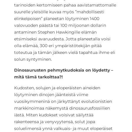
tarinoiden kertomiseen pahaa aavistamattomalle
suurelle yleisölle kuvaa myös ”mahdollisesti
elinkelpoisen” planeetan löytyminen 1400
valovuoden päästä tai 100 miljoonan dollarin
antaminen Stephen Hawkingille elämän
etsimiseksi avaruudesta. Jotta planeetalla voisi
olla elämää, 300 eri ympäristötekijän pitää
toteutua ja tämän jälkeen vielä tapahtua ihme eli
solun syntyminen.
Dinosaurusten pehmytkudoksia on löydetty –
mitä tämä tarkoittaa?!
Kudosten, solujen ja eloperäisten aineiden
löytyminen dinojen jäänteistä viime
vuosikymmeninä on järkyttänyt evolutionistien
markkinoimaa näkemystä dinosaurusfossiilien
iästä. Miten kudokset voisivat säilyttää
rakenteensa ja venyvyytensä, solut jopa
soluelimensä ynnä valkuais- ja muut eloperäiset