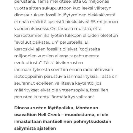
perustana. Tämä merkitsee, että 65 miljoonaa
vuotta sitten sukupuuttoon kuolleeksi väitetyn
dinosauruksen fossiilin löytyminen hiekkakivestä
ei enää määritä kyseistä hiekkakiveä 65 miljoonan
vuoden ikäiseksi. On tärkeää muistaa, että
kerrostumien ikä lyötiin lukkoon eliöiden oletetun
”evoluutioaikataulun” perusteella. Eli
kerroskivilajien fossiilit olisivat ”todisteita
miljoonien vuosien aikana tapahtuneesta
evoluutiosta”. Tästä kivikerrosten
iänmäärityksestä sovittiin ennen radioaktiivisiin
isotooppeihin perustuvia iänmäärityksiä. Tästä on
seurannut edelleen vallitseva käytäntö: jos
määritykset eivät ole yhteensopivia, fossiilien
perusteella tehty iänmääritys valitaan!
Dinosaurusten löytöpaikka, Montanan
osavaltion Hell Creek – muodostuma, ei ole
ilmastoltaan ihanteellinen pehmytkudosten
säilymistä ajatellen