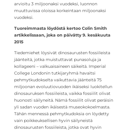
arvioitu 3 miljoonaksi vuodeksi, luonnon
muuttuvissa oloissa korkeintaan miljoonaksi
vuodeksi.
Tuoreimmasta löydöstä kertoo Colin Smith
artikkelissaan, joka on päivätty 9. kesäkuuta
2015
Tiedemiehet löysivät dinosaurusten fossiileista
jäänteitä, jotka muistuttavat punasoluja ja
kollageeni – valkuaisaineen säikeitä. Imperial
College Londonin tutkijaryhmä havaitsi
pehmytkudokselta vaikuttavia jäänteitä 75
miljoonan evoluutiovuoden ikäiseksi luokitellun
dinosauruksen fossiileista, vaikka fossiilit olivat
huonosti säilyneitä. Nämä fossiilit olivat peräisin
yli sadan vuoden ikäisestä museokokoelmasta.
Tähän mennessä pehmytkudoksia on löydetty
vain poikkeuksellisen hyvin säilyneistä
dinosaurusten fossiileista, jotka ovat hyvin