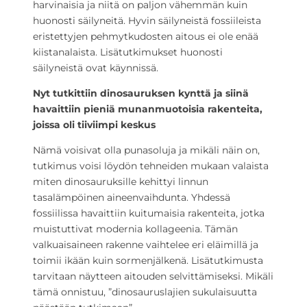
harvinaisia ja niitä on paljon vähemmän kuin
huonosti säilyneitä. Hyvin säilyneistä fossiileista
eristettyjen pehmytkudosten aitous ei ole enää
kiistanalaista. Lisätutkimukset huonosti
säilyneistä ovat käynnissä.
Nyt tutkittiin dinosauruksen kynttä ja siinä
havaittiin pieniä munanmuotoisia rakenteita,
joissa oli tiiviimpi keskus
Nämä voisivat olla punasoluja ja mikäli näin on,
tutkimus voisi löydön tehneiden mukaan valaista
miten dinosauruksille kehittyi linnun
tasalämpöinen aineenvaihdunta. Yhdessä
fossiilissa havaittiin kuitumaisia rakenteita, jotka
muistuttivat modernia kollageenia. Tämän
valkuaisaineen rakenne vaihtelee eri eläimillä ja
toimii ikään kuin sormenjälkenä. Lisätutkimusta
tarvitaan näytteen aitouden selvittämiseksi. Mikäli
tämä onnistuu, ”dinosauruslajien sukulaisuutta