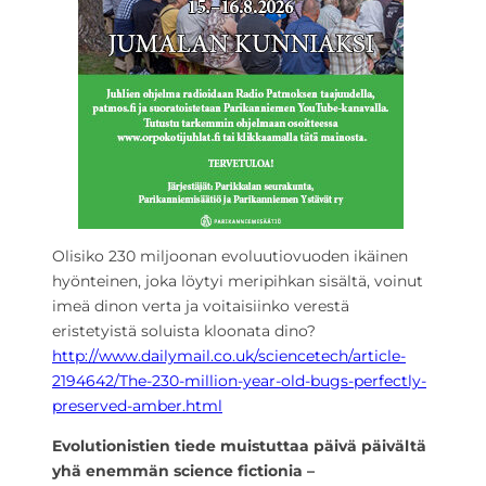
Olisiko 230 miljoonan evoluutiovuoden ikäinen
hyönteinen, joka löytyi meripihkan sisältä, voinut
imeä dinon verta ja voitaisiinko verestä
eristetyistä soluista kloonata dino?
http://www.dailymail.co.uk/sciencetech/article-
2194642/The-230-million-year-old-bugs-perfectly-
preserved-amber.html
Evolutionistien tiede muistuttaa päivä päivältä
yhä enemmän science fictionia –