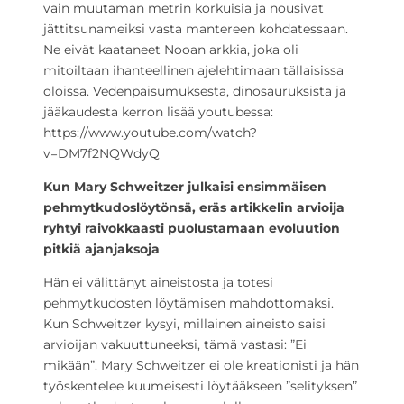
vain muutaman metrin korkuisia ja nousivat
jättitsunameiksi vasta mantereen kohdatessaan.
Ne eivät kaataneet Nooan arkkia, joka oli
mitoiltaan ihanteellinen ajelehtimaan tällaisissa
oloissa. Vedenpaisumuksesta, dinosauruksista ja
jääkaudesta kerron lisää youtubessa:
https://www.youtube.com/watch?
v=DM7f2NQWdyQ
Kun Mary Schweitzer julkaisi ensimmäisen
pehmytkudoslöytönsä, eräs artikkelin arvioija
ryhtyi raivokkaasti puolustamaan evoluution
pitkiä ajanjaksoja
Hän ei välittänyt aineistosta ja totesi
pehmytkudosten löytämisen mahdottomaksi.
Kun Schweitzer kysyi, millainen aineisto saisi
arvioijan vakuuttuneeksi, tämä vastasi: ”Ei
mikään”. Mary Schweitzer ei ole kreationisti ja hän
työskentelee kuumeisesti löytääkseen ”selityksen”