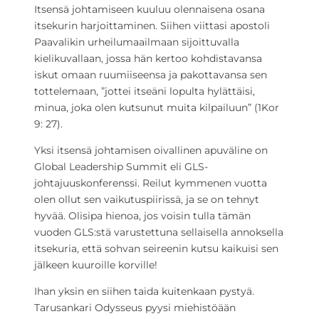
Itsensä johtamiseen kuuluu olennaisena osana
itsekurin harjoittaminen. Siihen viittasi apostoli
Paavalikin urheilumaailmaan sijoittuvalla
kielikuvallaan, jossa hän kertoo kohdistavansa
iskut omaan ruumiiseensa ja pakottavansa sen
tottelemaan, ”jottei itseäni lopulta hylättäisi,
minua, joka olen kutsunut muita kilpailuun” (1Kor
9: 27).
Yksi itsensä johtamisen oivallinen apuväline on
Global Leadership Summit eli GLS-
johtajuuskonferenssi. Reilut kymmenen vuotta
olen ollut sen vaikutuspiirissä, ja se on tehnyt
hyvää. Olisipa hienoa, jos voisin tulla tämän
vuoden GLS:stä varustettuna sellaisella annoksella
itsekuria, että sohvan seireenin kutsu kaikuisi sen
jälkeen kuuroille korville!
Ihan yksin en siihen taida kuitenkaan pystyä.
Tarusankari Odysseus pyysi miehistöään