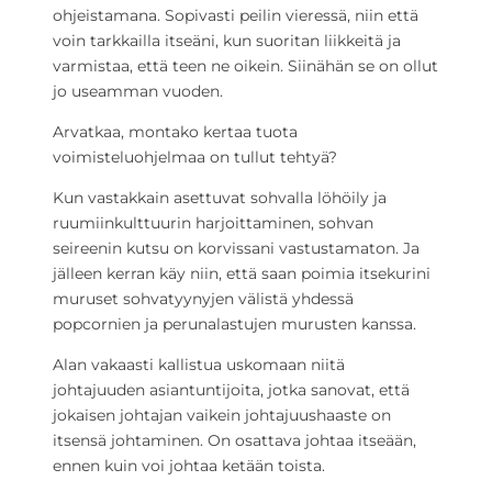
ohjeistamana. Sopivasti peilin vieressä, niin että
voin tarkkailla itseäni, kun suoritan liikkeitä ja
varmistaa, että teen ne oikein. Siinähän se on ollut
jo useamman vuoden.
Arvatkaa, montako kertaa tuota
voimisteluohjelmaa on tullut tehtyä?
Kun vastakkain asettuvat sohvalla löhöily ja
ruumiinkulttuurin harjoittaminen, sohvan
seireenin kutsu on korvissani vastustamaton. Ja
jälleen kerran käy niin, että saan poimia itsekurini
muruset sohvatyynyjen välistä yhdessä
popcornien ja perunalastujen murusten kanssa.
Alan vakaasti kallistua uskomaan niitä
johtajuuden asiantuntijoita, jotka sanovat, että
jokaisen johtajan vaikein johtajuushaaste on
itsensä johtaminen. On osattava johtaa itseään,
ennen kuin voi johtaa ketään toista.