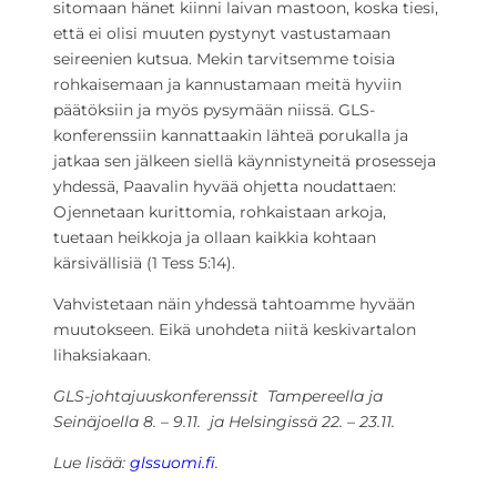
sitomaan hänet kiinni laivan mastoon, koska tiesi,
että ei olisi muuten pystynyt vastustamaan
seireenien kutsua. Mekin tarvitsemme toisia
rohkaisemaan ja kannustamaan meitä hyviin
päätöksiin ja myös pysymään niissä. GLS-
konferenssiin kannattaakin lähteä porukalla ja
jatkaa sen jälkeen siellä käynnistyneitä prosesseja
yhdessä, Paavalin hyvää ohjetta noudattaen:
Ojennetaan kurittomia, rohkaistaan arkoja,
tuetaan heikkoja ja ollaan kaikkia kohtaan
kärsivällisiä (1 Tess 5:14).
Vahvistetaan näin yhdessä tahtoamme hyvään
muutokseen. Eikä unohdeta niitä keskivartalon
lihaksiakaan.
GLS-johtajuuskonferenssit Tampereella ja
Seinäjoella 8. – 9.11. ja Helsingissä 22. – 23.11.
Lue lisää:
glssuomi.fi
.