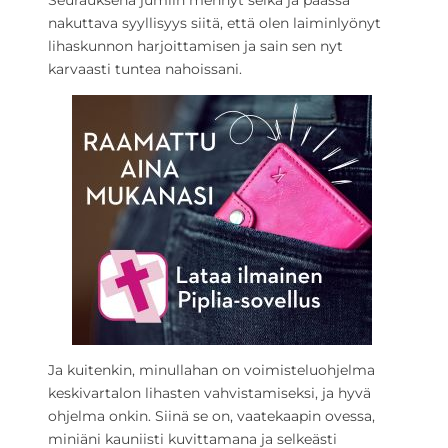
Seurauksena jumiin mennyt selkä ja päässä
nakuttava syyllisyys siitä, että olen laiminlyönyt
lihaskunnon harjoittamisen ja sain sen nyt
karvaasti tuntea nahoissani.
Ja kuitenkin, minullahan on voimisteluohjelma
keskivartalon lihasten vahvistamiseksi, ja hyvä
ohjelma onkin. Siinä se on, vaatekaapin ovessa,
miniäni kauniisti kuvittamana ja selkeästi