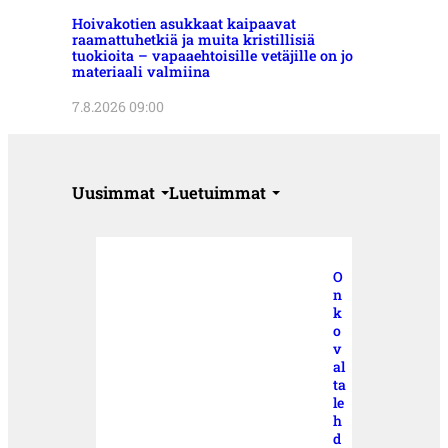
Hoivakotien asukkaat kaipaavat
raamattuhetkiä ja muita kristillisiä
tuokioita – vapaaehtoisille vetäjille on jo
materiaali valmiina
7.8.2026 09:00
Uusimmat
Luetuimmat
O
n
k
o
v
al
ta
le
h
d