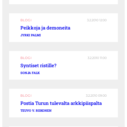
BLOGI
3.2.2010 12:00
Peikkoja ja demoneita
JYRKI PALMI
BLOGI
3.2.2010 11:00
Syntiset ristille?
SONJA FALK
BLOGI
3.2.2010 09:00
Postia Turun tulevalta arkkipiispalta
TEUVO V. RIIKONEN