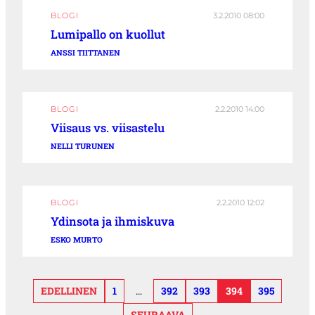
BLOGI
3.2.2010 08:00
Lumipallo on kuollut
ANSSI TIITTANEN
BLOGI
2.2.2010 14:00
Viisaus vs. viisastelu
NELLI TURUNEN
BLOGI
2.2.2010 12:02
Ydinsota ja ihmiskuva
ESKO MURTO
EDELLINEN
1
…
392
393
394
395
SEURAAVA