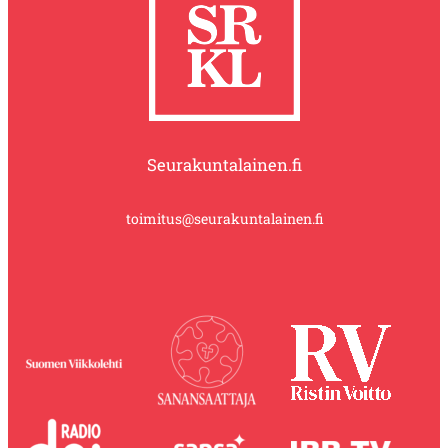
Seurakuntalainen.fi
toimitus@seurakuntalainen.fi