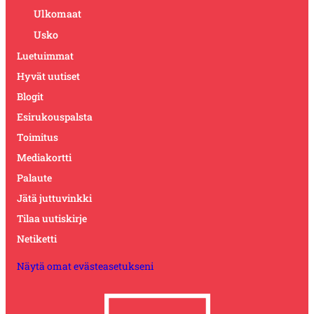
Ulkomaat
Usko
Luetuimmat
Hyvät uutiset
Blogit
Esirukouspalsta
Toimitus
Mediakortti
Palaute
Jätä juttuvinkki
Tilaa uutiskirje
Netiketti
Näytä omat evästeasetukseni