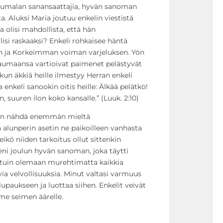
 Jumalan sanansaattajia, hyvän sanoman
ta. Aluksi Maria joutuu enkelin viestistä
olisi mahdollista, että hän
si raskaaksi? Enkeli rohkaisee häntä
n ja Korkeimman voiman varjeluksen. Yön
laumaansa vartioivat paimenet pelästyvät
un äkkiä heille ilmestyy Herran enkeli
enkeli sanookin oitis heille: Älkää pelätkö!
, suuren ilon koko kansalle.” (Luuk. 2:10)
loin nähdä enemmän mieltä
a alunperin asetin ne paikoilleen vanhasta
eikö niiden tarkoitus ollut sittenkin
eni joulun hyvän sanoman, joka täytti
stuin olemaan murehtimatta kaikkia
ia velvollisuuksia. Minut valtasi varmuus
lupaukseen ja luottaa siihen. Enkelit veivät
e seimen äärelle.