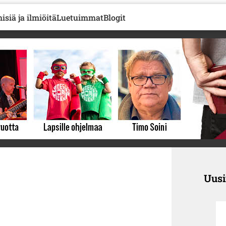
isiä ja ilmiöitä
Luetuimmat
Blogit
Uus