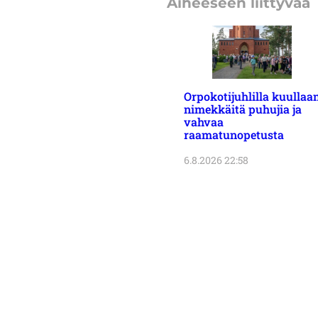
Aiheeseen liittyvää
Orpokotijuhlilla kuullaa
nimekkäitä puhujia ja
vahvaa
raamatunopetusta
6.8.2026 22:58