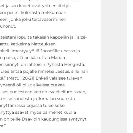
et ja sen kädet ovat yhteenliitetyt.
eni peilini kulmasta roikkumaan
een, jonka joku taitavasorminen
punonut.
eistani lopulta takaisin kappeliin ja Taizé-
 luettu katkelma Matteuksen
keli ilmestyy yöllä Joosefille unessa ja
n poika, älä pelkää ottaa Mariaa
n siinnyt, on lähtöisin Pyhästä Hengestä.
ulee antaa pojalle nimeksi Jeesus, sillä hän
.” (Matt. 1:20-21) Enkeli valaisee tulevan
tyneenä oli ollut aikeissa purkaa
ukas puolestaan kertoo evankeliumissaan,
isen raskaudesta ja Jumalan suuresta
nnyttämässä pojassa tulee koko
nnyttyä saavat myös paimenet kuulla
ään on teille Daavidin kaupungissa syntynyt
a.”