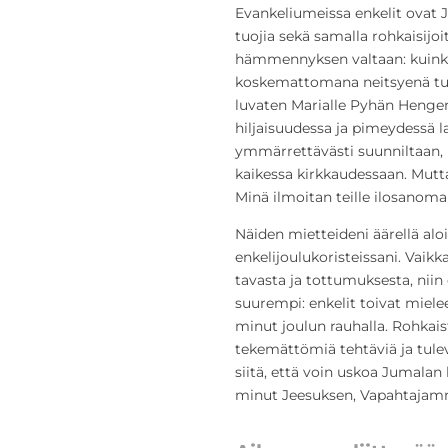
Evankeliumeissa enkelit ovat
tuojia sekä samalla rohkaisijoi
hämmennyksen valtaan: kuinka 
koskemattomana neitsyenä tuli
luvaten Marialle Pyhän Henge
hiljaisuudessa ja pimeydessä 
ymmärrettävästi suunniltaan, k
kaikessa kirkkaudessaan. Mutta 
Minä ilmoitan teille ilosanoman
Näiden mietteideni äärellä a
enkelijoulukoristeissani. Vaikk
tavasta ja tottumuksesta, niin 
suurempi: enkelit toivat miele
minut joulun rauhalla. Rohkai
tekemättömiä tehtäviä ja tulev
siitä, että voin uskoa Jumalan 
minut Jeesuksen, Vapahtajamm