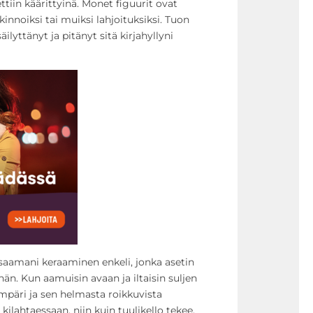
ettiin käärittyinä. Monet figuurit ovat
innoiksi tai muiksi lahjoituksiksi. Tuon
ilyttänyt ja pitänyt sitä kirjahyllyni
 saamani keraaminen enkeli, jonka asetin
n. Kun aamuisin avaan ja iltaisin suljen
ympäri ja sen helmasta roikkuvista
kilahtaessaan, niin kuin tuulikello tekee.