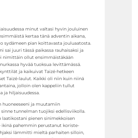
jaisuudessa minut valtasi hyvin jouluinen
ensimmäistä kertaa tänä adventin aikana,
 ilo sydämeen pian koittavasta jouluaatosta.
i sai juuri tässä paikassa rauhaisaksi ja
 ei nimittäin ollut ensimmäistäkään
a nurkassa hyvää tuoksua levittämässä.
kynttilät ja kaikuivat Taizé-hetkeen
et Taizé-laulut. Kaikki oli niin kuin niinä
aina, jolloin olen kappeliin tullut
 ja hiljaisuudessa.
n huoneeseeni ja muutamiin
n sinne tunnelman tuojiksi edellisviikolla.
n laatikostani pienen sinimekkoisen
e ikinä pahemmin perustanut koriste-
hjaksi lämmitti mieltä parhaiten silloin,