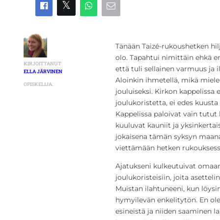
Tänään Taizé-rukoushetken hil
olo. Tapahtui nimittäin ehkä 
KIRJOITTANUT
että tuli sellainen varmuus ja
ELLA JÄRVINEN
Aloinkin ihmetellä, mikä mielen
OPISKELIJA.
jouluiseksi. Kirkon kappelissa
joulukoristetta, ei edes kuust
Kappelissa paloivat vain tutut 
kuuluvat kauniit ja yksinkertais
jokaisena tämän syksyn maanant
viettämään hetken rukouksessa
Ajatukseni kulkeutuivat omaa
joulukoristeisiin, joita asetteli
Muistan ilahtuneeni, kun löysi
hymyilevän enkelitytön. En ol
esineistä ja niiden saaminen la