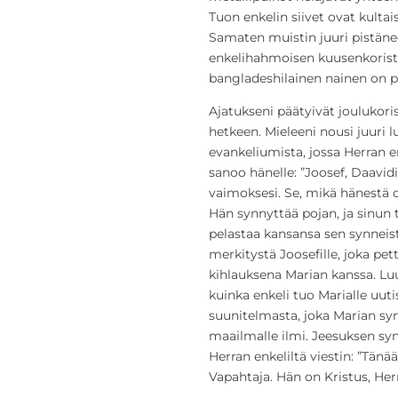
Tuon enkelin siivet ovat kultais
Samaten muistin juuri pistäne
enkelihahmoisen kuusenkorist
bangladeshilainen nainen on 
Ajatukseni päätyivät joulukorist
hetkeen. Mieleeni nousi juuri
evankeliumista, jossa Herran en
sanoo hänelle: ”Joosef, Daavidi
vaimoksesi. Se, mikä hänestä o
Hän synnyttää pojan, ja sinun t
pelastaa kansansa sen synneistä
merkitystä Joosefille, joka pet
kihlauksena Marian kanssa. Lu
kuinka enkeli tuo Marialle uut
suunitelmasta, joka Marian sy
maailmalle ilmi. Jeesuksen sy
Herran enkeliltä viestin: ”Tän
Vapahtaja. Hän on Kristus, Herr