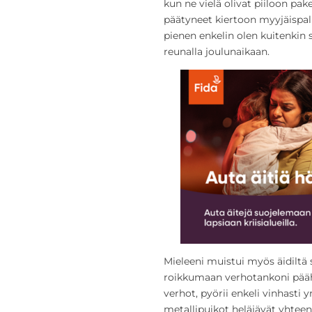
kun ne vielä olivat piiloon pak
päätyneet kiertoon myyjäispalk
pienen enkelin olen kuitenkin sä
reunalla joulunaikaan.
Mieleeni muistui myös äidiltä
roikkumaan verhotankoni päähä
verhot, pyörii enkeli vinhasti 
metallipuikot heläjävät yhteen 