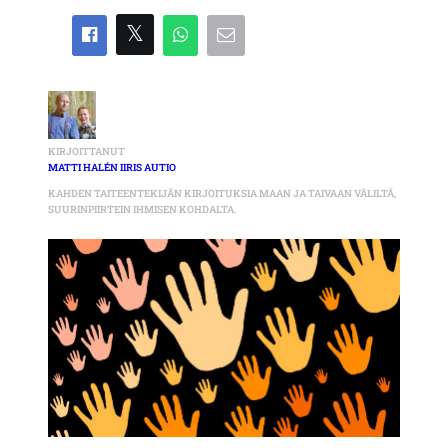
KIRJOITTANUT
MATTI HALÉN IIRIS AUTIO
KAHDEN TAITEENTEKIJÄN KIRJOITUKSIA MAAN JA TAIVAAN VÄLILTÄ,
SUURINPIIRTEIN IHMISEN KOHDALTA.