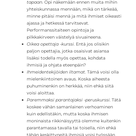
tapaan
. Opi näkemään ennen muita mihin
yhteiskunnassa mennään, mikä on tärkeää,
minne pitäisi mennä ja mitä ihmiset oikeasti
ajassa ja hetkessä tarvitsevat.
Performanssitaiteen opintoja ja
pilkkakirveen väistelyä sivuaineena.
Oikea opettaja -kurssi
. Entä jos olisikin
paljon opettajia, jotka osaisivat asiansa
lisäksi todella myös opettaa, kohdata
ihmisiä ja ohjata eteenpäin?
Ihmeidentekijöiden iltamat
. Tämä voisi olla
mielenkiintoinen avaus. Koska aiheesta
puhuminenkin on herkkää, niin ehkä siitä
voisi aloittaa.
Paremmaksi parantajaksi -peruskurssi
. Tätä
koskee vähän samanlainen verhoaminen
kuin edellistäkin, mutta koska ihmisen
moninaista rikkinäisyyttä olemme kuitenkin
parantamassa tavalla tai toisella, niin ehkä
tähän keskittyneitä ihmisiä voisi työssään