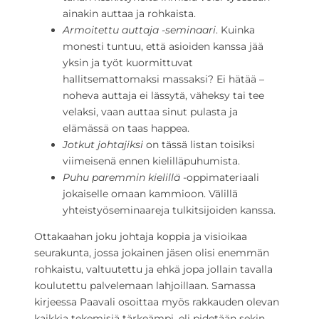
ainakin auttaa ja rohkaista.
Armoitettu auttaja -seminaari
. Kuinka
monesti tuntuu, että asioiden kanssa jää
yksin ja työt kuormittuvat
hallitsemattomaksi massaksi? Ei hätää –
noheva auttaja ei lässytä, väheksy tai tee
velaksi, vaan auttaa sinut pulasta ja
elämässä on taas happea.
Jotkut johtajiksi
on tässä listan toisiksi
viimeisenä ennen kielilläpuhumista.
Puhu paremmin kielillä
-oppimateriaali
jokaiselle omaan kammioon. Välillä
yhteistyöseminaareja tulkitsijoiden kanssa.
Ottakaahan joku johtaja koppia ja visioikaa
seurakunta, jossa jokainen jäsen olisi enemmän
rohkaistu, valtuutettu ja ehkä jopa jollain tavalla
koulutettu palvelemaan lahjoillaan. Samassa
kirjeessa Paavali osoittaa myös rakkauden olevan
kaikkia tekemisiä tärkeämpi, eli pidetään sekin