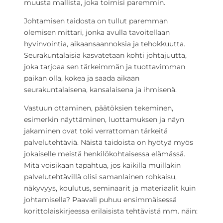
muusta mallista, joka toimisi paremmin.
Johtamisen taidosta on tullut paremman
olemisen mittari, jonka avulla tavoitellaan
hyvinvointia, aikaansaannoksia ja tehokkuutta.
Seurakuntalaisia kasvatetaan kohti johtajuutta,
joka tarjoaa sen tärkeimmän ja tuottavimman
paikan olla, kokea ja saada aikaan
seurakuntalaisena, kansalaisena ja ihmisenä.
Vastuun ottaminen, päätöksien tekeminen,
esimerkin näyttäminen, luottamuksen ja näyn
jakaminen ovat toki verrattoman tärkeitä
palvelutehtäviä. Näistä taidoista on hyötyä myös
jokaiselle meistä henkilökohtaisessa elämässä.
Mitä voisikaan tapahtua, jos kaikilla muillakin
palvelutehtävillä olisi samanlainen rohkaisu,
näkyvyys, koulutus, seminaarit ja materiaalit kuin
johtamisella? Paavali puhuu ensimmäisessä
korittolaiskirjeessa erilaisista tehtävistä mm. näin: