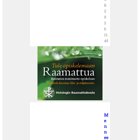
8.
2
0
2
6
11:
45
M
e
n
n
ee