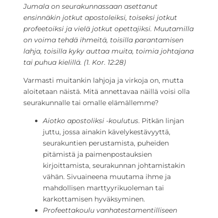
Jumala on seurakunnassaan asettanut
ensinnäkin jotkut apostoleiksi, toiseksi jotkut
profeetoiksi ja vielä jotkut opettajiksi. Muutamilla
on voima tehdä ihmeitä, toisilla parantamisen
lahja, toisilla kyky auttaa muita, toimia johtajana
tai puhua kielillä. (1. Kor. 12:28)
Varmasti muitankin lahjoja ja virkoja on, mutta
aloitetaan näistä. Mitä annettavaa näillä voisi olla
seurakunnalle tai omalle elämällemme?
Aiotko apostoliksi -koulutus
. Pitkän linjan
juttu, jossa ainakin kävelykestävyyttä,
seurakuntien perustamista, puheiden
pitämistä ja paimenpostauksien
kirjoittamista, seurakunnan johtamistakin
vähän. Sivuaineena muutama ihme ja
mahdollisen marttyyrikuoleman tai
karkottamisen hyväksyminen.
Profeettakoulu vanhatestamentilliseen