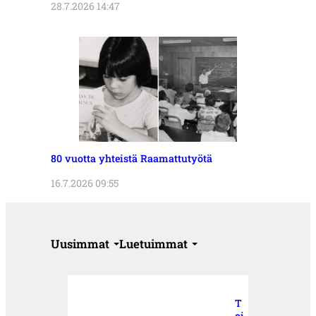
28.7.2026 14:47
80 vuotta yhteistä Raamattutyötä
16.7.2026 09:55
Uusimmat
Luetuimmat
T
oi