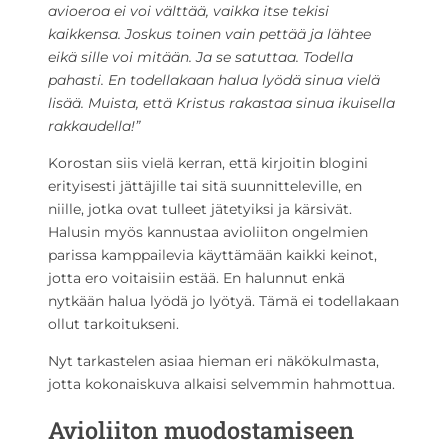
avioeroa ei voi välttää, vaikka itse tekisi
kaikkensa. Joskus toinen vain pettää ja lähtee
eikä sille voi mitään. Ja se satuttaa. Todella
pahasti. En todellakaan halua lyödä sinua vielä
lisää. Muista, että Kristus rakastaa sinua ikuisella
rakkaudella!”
Korostan siis vielä kerran, että kirjoitin blogini
erityisesti jättäjille tai sitä suunnitteleville, en
niille, jotka ovat tulleet jätetyiksi ja kärsivät.
Halusin myös kannustaa avioliiton ongelmien
parissa kamppailevia käyttämään kaikki keinot,
jotta ero voitaisiin estää. En halunnut enkä
nytkään halua lyödä jo lyötyä. Tämä ei todellakaan
ollut tarkoitukseni.
Nyt tarkastelen asiaa hieman eri näkökulmasta,
jotta kokonaiskuva alkaisi selvemmin hahmottua.
Avioliiton muodostamiseen