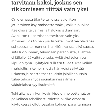
tarvitaan kaksi, joskus sen
rikkomiseen riittää vain yksi
On olemassa tilanteita, joissa avioliiton
jatkaminen käy mahdottomaksi, vaikka puoliso
itse olisi sitä valmis ja halukas jatkamaan.
Avioliiton rikkomiseen tarvitaan vain yksi
ihminen. Jos toinen puolisoista ilmoittaa olevansa
suhteessa kolmannen henkilön kanssa eikä suostu
siitä luopumaan, tekemään parannusta ja lähtee,
ei jäljelle jää vaihtoehtoja. Hylätyksi tulemisen
kipu on syvä. Hylätyksi tullutta tulee tukea kaikin
mahdollisin keinoin, jotta hän voisi säilyttää
uskonsa ja päästä taas takaisin jaloilleen. Näin
tulee tehdä myös seurakunnissa ilman
vääränlaista syyllistämistä.
Toki aikanaan, kun kovin kipu on helpottanut, on
paikallaan rehellisesti miettiä olisiko omassa
käytöksessä ollut jossakin kohden parantamisen