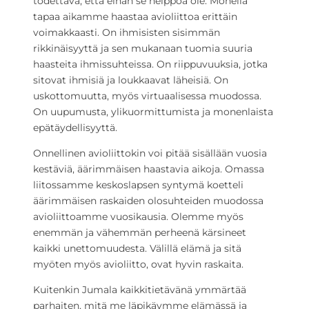
todettava, että eihän se helppoa ole. Monella
tapaa aikamme haastaa avioliittoa erittäin
voimakkaasti. On ihmisisten sisimmän
rikkinäisyyttä ja sen mukanaan tuomia suuria
haasteita ihmissuhteissa. On riippuvuuksia, jotka
sitovat ihmisiä ja loukkaavat läheisiä. On
uskottomuutta, myös virtuaalisessa muodossa.
On uupumusta, ylikuormittumista ja monenlaista
epätäydellisyyttä.
Onnellinen avioliittokin voi pitää sisällään vuosia
kestäviä, äärimmäisen haastavia aikoja. Omassa
liitossamme keskoslapsen syntymä koetteli
äärimmäisen raskaiden olosuhteiden muodossa
avioliittoamme vuosikausia. Olemme myös
enemmän ja vähemmän perheenä kärsineet
kaikki unettomuudesta. Välillä elämä ja sitä
myöten myös avioliitto, ovat hyvin raskaita.
Kuitenkin Jumala kaikkitietävänä ymmärtää
parhaiten, mitä me läpikäymme elämässä ja