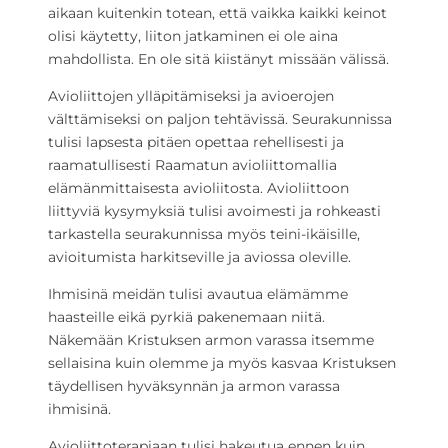
aikaan kuitenkin totean, että vaikka kaikki keinot
olisi käytetty, liiton jatkaminen ei ole aina
mahdollista. En ole sitä kiistänyt missään välissä.
Avioliittojen ylläpitämiseksi ja avioerojen
välttämiseksi on paljon tehtävissä. Seurakunnissa
tulisi lapsesta pitäen opettaa rehellisesti ja
raamatullisesti Raamatun avioliittomallia
elämänmittaisesta avioliitosta. Avioliittoon
liittyviä kysymyksiä tulisi avoimesti ja rohkeasti
tarkastella seurakunnissa myös teini-ikäisille,
avioitumista harkitseville ja aviossa oleville.
Ihmisinä meidän tulisi avautua elämämme
haasteille eikä pyrkiä pakenemaan niitä.
Näkemään Kristuksen armon varassa itsemme
sellaisina kuin olemme ja myös kasvaa Kristuksen
täydellisen hyväksynnän ja armon varassa
ihmisinä.
Avioliittoterapiaan tulisi hakeutua ennen kuin