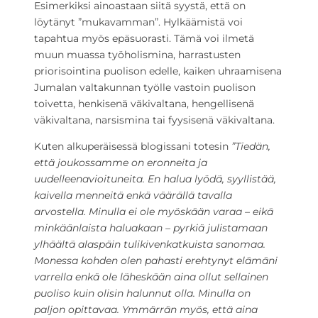
Esimerkiksi ainoastaan siitä syystä, että on
löytänyt ”mukavamman”. Hylkäämistä voi
tapahtua myös epäsuorasti. Tämä voi ilmetä
muun muassa työholismina, harrastusten
priorisointina puolison edelle, kaiken uhraamisena
Jumalan valtakunnan työlle vastoin puolison
toivetta, henkisenä väkivaltana, hengellisenä
väkivaltana, narsismina tai fyysisenä väkivaltana.
Kuten alkuperäisessä blogissani totesin
”Tiedän,
että joukossamme on eronneita ja
uudelleenavioituneita. En halua lyödä, syyllistää,
kaivella menneitä enkä väärällä tavalla
arvostella. Minulla ei ole myöskään varaa – eikä
minkäänlaista haluakaan – pyrkiä julistamaan
ylhäältä alaspäin tulikivenkatkuista sanomaa.
Monessa kohden olen pahasti erehtynyt elämäni
varrella enkä ole läheskään aina ollut sellainen
puoliso kuin olisin halunnut olla. Minulla on
paljon opittavaa. Ymmärrän myös, että aina