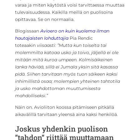
varaa ja miten käytöstä voisi tarvittaessa muuttaa
tulevaisuudessa. Kaikilla meillä on puolisoina
opittavaa. Se on normaalia.
Blogissaan
Avioero on kuin kuolema ilman
hautajaisten lohduttajia
Pia Rendic
toteaakin
viisaasti: ”Mutta kun toiselta tai
molemmilta katoaa usko ja toivo, jäljellä ei ole
mitään mitä kuroa umpeen. Kolmisäikeinen
lanka häviää, sillä ei Jumala yksin sitä kasassa
pidä. Siihen tarvitaan myös tuon säikeen kaksi
inhimillistä osaa; molempien yhteinen tahtotila
ja usko mahdottoman muuttumisesta
mahdolliseksi.”
Näin on. Avioliiton koossa pitämiseen pitkällä
aikavälillä tarvitaan yleensä aina kaksi henkilöä.
Joskus yhdenkin puolison
”tahdon” riittää muuttamaan