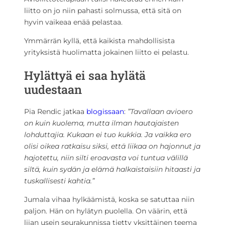
liitto on jo niin pahasti solmussa, että sitä on
hyvin vaikeaa enää pelastaa.
Ymmärrän kyllä, että kaikista mahdollisista
yrityksistä huolimatta jokainen liitto ei pelastu.
Hylättyä ei saa hylätä
uudestaan
Pia Rendic jatkaa
blogissaan
:
”Tavallaan avioero
on kuin kuolema, mutta ilman hautajaisten
lohduttajia. Kukaan ei tuo kukkia. Ja vaikka ero
olisi oikea ratkaisu siksi, että liikaa on hajonnut ja
hajotettu, niin silti eroavasta voi tuntua välillä
siltä, kuin sydän ja elämä halkaistaisiin hitaasti ja
tuskallisesti kahtia.”
Jumala vihaa hylkäämistä, koska se satuttaa niin
paljon. Hän on hylätyn puolella. On väärin, että
liian usein seurakunnissa tietty yksittäinen teema