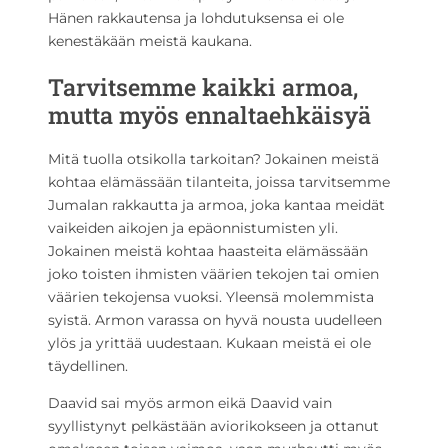
Hänen rakkautensa ja lohdutuksensa ei ole
kenestäkään meistä kaukana.
Tarvitsemme kaikki armoa,
mutta myös ennaltaehkäisyä
Mitä tuolla otsikolla tarkoitan? Jokainen meistä
kohtaa elämässään tilanteita, joissa tarvitsemme
Jumalan rakkautta ja armoa, joka kantaa meidät
vaikeiden aikojen ja epäonnistumisten yli.
Jokainen meistä kohtaa haasteita elämässään
joko toisten ihmisten väärien tekojen tai omien
väärien tekojensa vuoksi. Yleensä molemmista
syistä. Armon varassa on hyvä nousta uudelleen
ylös ja yrittää uudestaan. Kukaan meistä ei ole
täydellinen.
Daavid sai myös armon eikä Daavid vain
syyllistynyt pelkästään aviorikokseen ja ottanut