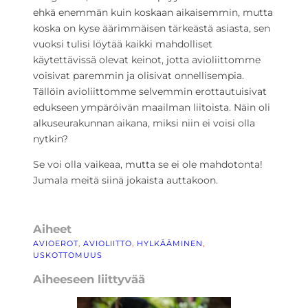
ehkä enemmän kuin koskaan aikaisemmin, mutta
koska on kyse äärimmäisen tärkeästä asiasta, sen
vuoksi tulisi löytää kaikki mahdolliset
käytettävissä olevat keinot, jotta avioliittomme
voisivat paremmin ja olisivat onnellisempia.
Tällöin avioliittomme selvemmin erottautuisivat
edukseen ympäröivän maailman liitoista. Näin oli
alkuseurakunnan aikana, miksi niin ei voisi olla
nytkin?
Se voi olla vaikeaa, mutta se ei ole mahdotonta!
Jumala meitä siinä jokaista auttakoon.
Aiheet
AVIOEROT
, 
AVIOLIITTO
, 
HYLKÄÄMINEN
, 
USKOTTOMUUS
Aiheeseen liittyvää