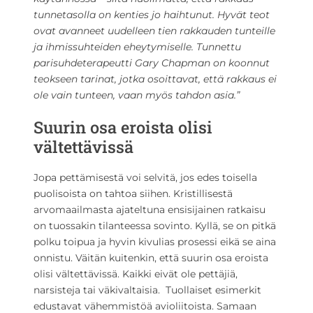
tunnetasolla on kenties jo haihtunut. Hyvät teot
ovat avanneet uudelleen tien rakkauden tunteille
ja ihmissuhteiden eheytymiselle. Tunnettu
parisuhdeterapeutti Gary Chapman on koonnut
teokseen tarinat, jotka osoittavat, että rakkaus ei
ole vain tunteen, vaan myös tahdon asia.”
Suurin osa eroista olisi
vältettävissä
Jopa pettämisestä voi selvitä, jos edes toisella
puolisoista on tahtoa siihen. Kristillisestä
arvomaailmasta ajateltuna ensisijainen ratkaisu
on tuossakin tilanteessa sovinto. Kyllä, se on pitkä
polku toipua ja hyvin kivulias prosessi eikä se aina
onnistu. Väitän kuitenkin, että suurin osa eroista
olisi vältettävissä. Kaikki eivät ole pettäjiä,
narsisteja tai väkivaltaisia. Tuollaiset esimerkit
edustavat vähemmistöä avioliitoista. Samaan