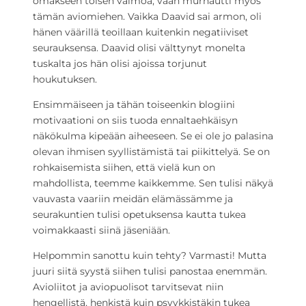
omakseen toisen vaimoa, vaan murhautti myös
tämän aviomiehen. Vaikka Daavid sai armon, oli
hänen väärillä teoillaan kuitenkin negatiiviset
seurauksensa. Daavid olisi välttynyt monelta
tuskalta jos hän olisi ajoissa torjunut
houkutuksen.
Ensimmäiseen ja tähän toiseenkin blogiini
motivaationi on siis tuoda ennaltaehkäisyn
näkökulma kipeään aiheeseen. Se ei ole jo palasina
olevan ihmisen syyllistämistä tai piikittelyä. Se on
rohkaisemista siihen, että vielä kun on
mahdollista, teemme kaikkemme. Sen tulisi näkyä
vauvasta vaariin meidän elämässämme ja
seurakuntien tulisi opetuksensa kautta tukea
voimakkaasti siinä jäseniään.
Helpommin sanottu kuin tehty? Varmasti! Mutta
juuri siitä syystä siihen tulisi panostaa enemmän.
Avioliitot ja aviopuolisot tarvitsevat niin
hengellistä, henkistä kuin psyykkistäkin tukea