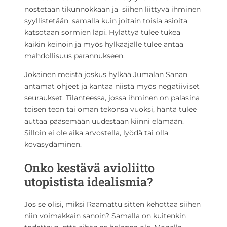
nostetaan tikunnokkaan ja siihen liittyvä ihminen
syyllistetään, samalla kuin joitain toisia asioita
katsotaan sormien läpi. Hylättyä tulee tukea
kaikin keinoin ja myös hylkääjälle tulee antaa
mahdollisuus parannukseen.
Jokainen meistä joskus hylkää Jumalan Sanan
antamat ohjeet ja kantaa niistä myös negatiiviset
seuraukset. Tilanteessa, jossa ihminen on palasina
toisen teon tai oman tekonsa vuoksi, häntä tulee
auttaa pääsemään uudestaan kiinni elämään.
Silloin ei ole aika arvostella, lyödä tai olla
kovasydäminen.
Onko kestävä avioliitto
utopistista idealismia?
Jos se olisi, miksi Raamattu sitten kehottaa siihen
niin voimakkain sanoin? Samalla on kuitenkin