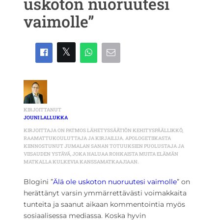
uskoton nuoruutesi
vaimolle”
KIRJOITTANUT
JOUNI LALLUKKA
KIRJOITTAJA ON PATMOS LÄHETYSSÄÄTIÖN KEHITYSPÄÄLLIKKÖ,
RAAMATTUKOULUTTAJA JA KIRJAILIJA. APOLOGETIIKASTA
KIINNOSTUNUT JUMALAN SANAN TOTUUKSIEN PUOLUSTAJA JA
VIISAUDEN YSTÄVÄ, JOKA HALUAA ROHKAISTA MUITA ELÄMÄN
MATKALLA KULKEVIA KANSSAMATKAAJIAAN.
Blogini ”
Älä ole uskoton nuoruutesi vaimolle
” on
herättänyt varsin ymmärrettävästi voimakkaita
tunteita ja saanut aikaan kommentointia myös
sosiaalisessa mediassa. Koska hyvin