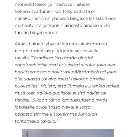
moniulotteisen ja haastavan aiheen
kokonaisvaltainen käsittely kaikista eri
näkökulmista on yhdessä blogissa lähestulkoon
mahdotonta, jatkankin aiheesta ainakin vielä
tämän blogin verran
Aluksi haluan lyhyesti kerrata aikaisemman
blogini tarkoitusta. Kirjoitin seuraavalla
tavalla:
”Kohdistankin tämän blogini
ennaltaehkäisevästi erityisesti sinulle, joka olet
harkitsemassa avioliittosi päättämistä tai joka
olet salassa tai avoimesti uskoton omalle
puolisollesi. Muista, että Jumala kuitenkin näkee,
mitä teet, vaikka puolisosi ei sitä näkisi tai
tietäisi. Olkoon tämä kannustuksena myös
jokaiselle avioliitossa olevalle, jotta
panostaisimme liittoihimme Jumalan
tahtomalla tavalla.”