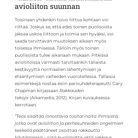
avioliiton suunnan
Toisinaan yhdenkin toivo liittoa kohtaan voi
riittää. Joskus se, että edes toinen puolisoista
jaksaa uskoa liittoon ja toimia sen hyväksi, voi
saada tarvittavan muutoksen aikaan myös
toisessa ihmisessä. Tällöin myös toinen
puolisoista tulee aikanaan mukaan. Pitkissä
avioliitoissa varmasti tarvitaankin tällaista
kestävyyttä normaalien lähentymisen ja
etääntymisen vaiheiden vuorotellessa. Tällaisia
esimerkkejä nostaa esiin parisuhdeterapeutti Gary
Chapman kirjassaan
Rakkauden
tekoja
(Aikamedia, 2012). Kirjan kuvauksessa
kerrotaan:
”Teos sisältää innostavia tositarinoita ihmisistä,
jotka ovat avioliiton ja perhesuhteiden ongelmien
keskellä päättäneet osoittaa rakkautta
käytännössä – siitä huolimatta, että rakkaus