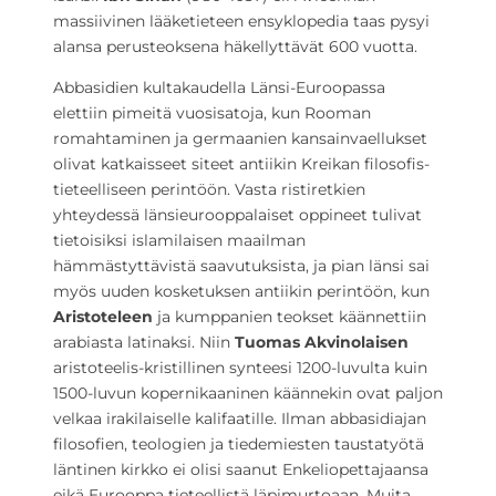
massiivinen lääketieteen ensyklopedia taas pysyi
alansa perusteoksena häkellyttävät 600 vuotta.
Abbasidien kultakaudella Länsi-Euroopassa
elettiin pimeitä vuosisatoja, kun Rooman
romahtaminen ja germaanien kansainvaellukset
olivat katkaisseet siteet antiikin Kreikan filosofis-
tieteelliseen perintöön. Vasta ristiretkien
yhteydessä länsieurooppalaiset oppineet tulivat
tietoisiksi islamilaisen maailman
hämmästyttävistä saavutuksista, ja pian länsi sai
myös uuden kosketuksen antiikin perintöön, kun
Aristoteleen
ja kumppanien teokset käännettiin
arabiasta latinaksi. Niin
Tuomas Akvinolaisen
aristoteelis-kristillinen synteesi 1200-luvulta kuin
1500-luvun kopernikaaninen käännekin ovat paljon
velkaa irakilaiselle kalifaatille. Ilman abbasidiajan
filosofien, teologien ja tiedemiesten taustatyötä
läntinen kirkko ei olisi saanut Enkeliopettajaansa
eikä Eurooppa tieteellistä läpimurtoaan. Muita