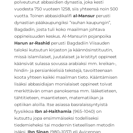
polveutunut abbasidien dynastia, joka kesti
vuodesta 750 vuoteen 1258, siis yhteensä noin 500
vuotta. Toinen abbasidikalifi
al-Mansur
perusti
dynastian pääkaupungiksi ”rauhan kaupungin”,
Bagdadin, josta tuli koko maailman johtava
oppineisuuden keskus. Al-Mansurin pojanpoika
Harun ar-Rashid
perusti Bagdadiin Viisauden
taloksi kutsutun kirjaston ja käännösinstituutin,
missä islamilaiset, juutalaiset ja kristityt oppineet
käänsivät sulassa sovussa arabiaksi mm. kreikan-,
hindin- ja persiankielisiä tekstejä, tavoitteenaan
koota yhteen kaikki maailman tieto. Kääntämisen
lisäksi abbasidiajan monialaiset oppineet toivat
merkittävän oman panoksensa mm. lääketieteen,
tähtitieteen, maantieteen, matematiikan ja
optiikan aloilla. Itse asiassa basralaissyntyistä
fyysikkoa
Ibn al-Haithamia
(965–1040) on
kutsuttu jopa ensimmäiseksi todelliseksi
tiedemieheksi tai modernin tieteellisen metodin
isäksi.
Ibn Sinan
(980–1037) eli Avicennan