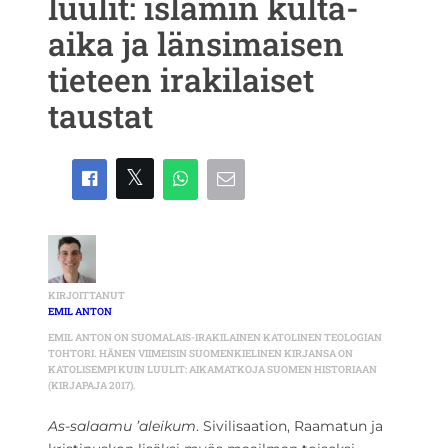
luulit: islamin kulta-
aika ja länsimaisen
tieteen irakilaiset
taustat
KIRJOITTANUT
EMIL ANTON
EMIL ANTON ON SUOMALAIS-IRAKILAINEN KATOLINEN TEOLOGIAN
TOHTORI. HÄNEN VIIMEISIN SUOMENKIELINEN KIRJANSA ON
KATOLISEMPI KUIN LUULIT: AIKAMATKOJA SUOMEN HISTORIAAN
(KIRJAPAJA 2017).
As-salaamu ’aleikum
. Sivilisaation, Raamatun ja