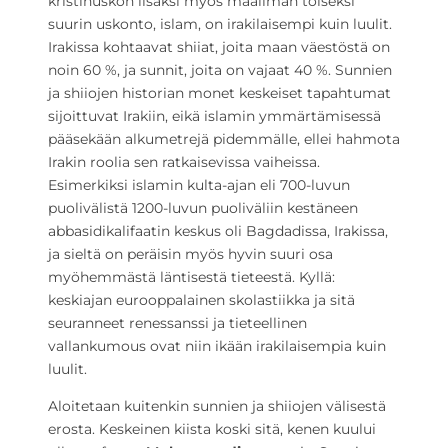
kristinuskon lisäksi myös maailman toiseksi
suurin uskonto, islam, on irakilaisempi kuin luulit.
Irakissa kohtaavat shiiat, joita maan väestöstä on
noin 60 %, ja sunnit, joita on vajaat 40 %. Sunnien
ja shiiojen historian monet keskeiset tapahtumat
sijoittuvat Irakiin, eikä islamin ymmärtämisessä
pääsekään alkumetrejä pidemmälle, ellei hahmota
Irakin roolia sen ratkaisevissa vaiheissa.
Esimerkiksi islamin kulta-ajan eli 700-luvun
puolivälistä 1200-luvun puoliväliin kestäneen
abbasidikalifaatin keskus oli Bagdadissa, Irakissa,
ja sieltä on peräisin myös hyvin suuri osa
myöhemmästä läntisestä tieteestä. Kyllä:
keskiajan eurooppalainen skolastiikka ja sitä
seuranneet renessanssi ja tieteellinen
vallankumous ovat niin ikään irakilaisempia kuin
luulit.
Aloitetaan kuitenkin sunnien ja shiiojen välisestä
erosta. Keskeinen kiista koski sitä, kenen kuului