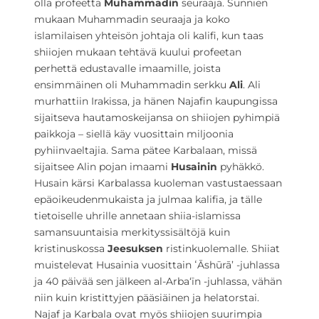
olla profeetta
Muhammadin
seuraaja. Sunnien
mukaan Muhammadin seuraaja ja koko
islamilaisen yhteisön johtaja oli kalifi, kun taas
shiiojen mukaan tehtävä kuului profeetan
perhettä edustavalle imaamille, joista
ensimmäinen oli Muhammadin serkku
Ali
. Ali
murhattiin Irakissa, ja hänen Najafin kaupungissa
sijaitseva hautamoskeijansa on shiiojen pyhimpiä
paikkoja – siellä käy vuosittain miljoonia
pyhiinvaeltajia. Sama pätee Karbalaan, missä
sijaitsee Alin pojan imaami
Husainin
pyhäkkö.
Husain kärsi Karbalassa kuoleman vastustaessaan
epäoikeudenmukaista ja julmaa kalifia, ja tälle
tietoiselle uhrille annetaan shiia-islamissa
samansuuntaisia merkityssisältöjä kuin
kristinuskossa
Jeesuksen
ristinkuolemalle. Shiiat
muistelevat Husainia vuosittain ʻĀshūrā’ -juhlassa
ja 40 päivää sen jälkeen al-Arba‘īn -juhlassa, vähän
niin kuin kristittyjen pääsiäinen ja helatorstai.
Najaf ja Karbala ovat myös shiiojen suurimpia