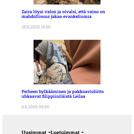
Zaira löysi valon ja oivalsi, että vaino on
mahdollisuus jakaa evankeliumia
25.6.2026 10:00
Perheen hylkääminen ja pakkoavioliitto
uhkaavat filippiiniläistä Leilaa
6.6.2026 09:00
Uusimmat
Luetuimmat