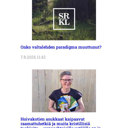
Onko valtalehden paradigma muuttunut?
7.8.2026 11:42
Hoivakotien asukkaat kaipaavat
raamattuhetkiä ja muita kristillisiä