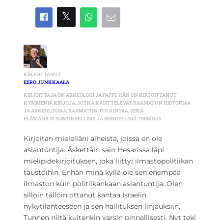
KIRJOITTANUT
EERO JUNKKAALA
KIRJOITTAJA ON ARKEOLOGI JA PAPPI. HÄN ON KIRJOITTANUT
KYMMENIÄ KIRJOJA, JOTKA KÄSITTELEVÄT RAAMATUN HISTORIAA
JA ARKEOLOGIAA, RAAMATUN TULKINTAA, SEKÄ
ELÄMÄNKATSOMUKSELLISIA JA HENGELLISIÄ TEEMOJA.
Kirjoitan mielelläni aiheista, joissa en ole
asiantuntija. Äskettäin sain Hesarissa läpi
mielipidekirjoituksen, joka liittyi ilmastopolitiikan
taustoihin. Enhän minä kyllä ole sen enempää
ilmaston kuin politiikankaan asiantuntija. Olen
silloin tällöin ottanut kantaa Israelin
nykytilanteeseen ja sen hallituksen linjauksiin.
Tunnen niitä kuitenkin varsin pinnallisesti. Nyt teki