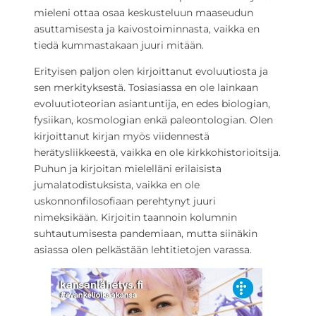
mieleni ottaa osaa keskusteluun maaseudun
asuttamisesta ja kaivostoiminnasta, vaikka en
tiedä kummastakaan juuri mitään.
Erityisen paljon olen kirjoittanut evoluutiosta ja
sen merkityksestä. Tosiasiassa en ole lainkaan
evoluutioteorian asiantuntija, en edes biologian,
fysiikan, kosmologian enkä paleontologian. Olen
kirjoittanut kirjan myös viidennestä
herätysliikkeestä, vaikka en ole kirkkohistorioitsija.
Puhun ja kirjoitan mielelläni erilaisista
jumalatodistuksista, vaikka en ole
uskonnonfilosofiaan perehtynyt juuri
nimeksikään. Kirjoitin taannoin kolumnin
suhtautumisesta pandemiaan, mutta siinäkin
asiassa olen pelkästään lehtitietojen varassa.