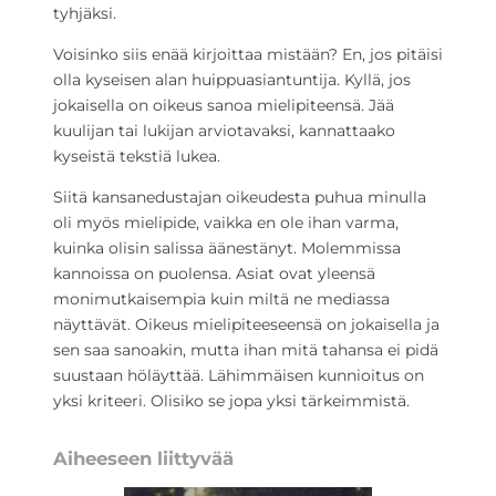
tyhjäksi.
Voisinko siis enää kirjoittaa mistään? En, jos pitäisi
olla kyseisen alan huippuasiantuntija. Kyllä, jos
jokaisella on oikeus sanoa mielipiteensä. Jää
kuulijan tai lukijan arviotavaksi, kannattaako
kyseistä tekstiä lukea.
Siitä kansanedustajan oikeudesta puhua minulla
oli myös mielipide, vaikka en ole ihan varma,
kuinka olisin salissa äänestänyt. Molemmissa
kannoissa on puolensa. Asiat ovat yleensä
monimutkaisempia kuin miltä ne mediassa
näyttävät. Oikeus mielipiteeseensä on jokaisella ja
sen saa sanoakin, mutta ihan mitä tahansa ei pidä
suustaan höläyttää. Lähimmäisen kunnioitus on
yksi kriteeri. Olisiko se jopa yksi tärkeimmistä.
Aiheeseen liittyvää