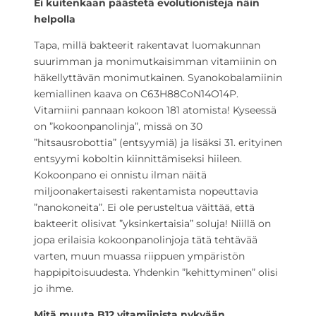
Ei kuitenkaan päästetä evolutionisteja näin
helpolla
Tapa, millä bakteerit rakentavat luomakunnan
suurimman ja monimutkaisimman vitamiinin on
häkellyttävän monimutkainen. Syanokobalamiinin
kemiallinen kaava on C63H88CoN14O14P.
Vitamiini pannaan kokoon 181 atomista! Kyseessä
on ”kokoonpanolinja”, missä on 30
”hitsausrobottia” (entsyymiä) ja lisäksi 31. erityinen
entsyymi koboltin kiinnittämiseksi hiileen.
Kokoonpano ei onnistu ilman näitä
miljoonakertaisesti rakentamista nopeuttavia
”nanokoneita”. Ei ole perusteltua väittää, että
bakteerit olisivat ”yksinkertaisia” soluja! Niillä on
jopa erilaisia kokoonpanolinjoja tätä tehtävää
varten, muun muassa riippuen ympäristön
happipitoisuudesta. Yhdenkin ”kehittyminen” olisi
jo ihme.
Mitä muuta B12 vitamiinista nykyään