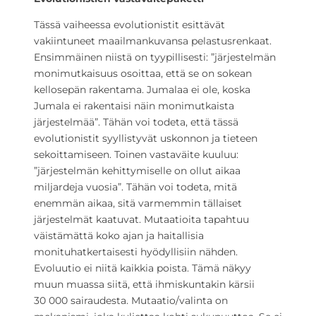
Tässä vaiheessa evolutionistit esittävät
vakiintuneet maailmankuvansa pelastusrenkaat.
Ensimmäinen niistä on tyypillisesti: ”järjestelmän
monimutkaisuus osoittaa, että se on sokean
kellosepän rakentama. Jumalaa ei ole, koska
Jumala ei rakentaisi näin monimutkaista
järjestelmää”. Tähän voi todeta, että tässä
evolutionistit syyllistyvät uskonnon ja tieteen
sekoittamiseen. Toinen vastaväite kuuluu:
”järjestelmän kehittymiselle on ollut aikaa
miljardeja vuosia”. Tähän voi todeta, mitä
enemmän aikaa, sitä varmemmin tällaiset
järjestelmät kaatuvat. Mutaatioita tapahtuu
väistämättä koko ajan ja haitallisia
monituhatkertaisesti hyödyllisiin nähden.
Evoluutio ei niitä kaikkia poista. Tämä näkyy
muun muassa siitä, että ihmiskuntakin kärsii
30 000 sairaudesta. Mutaatio/valinta on