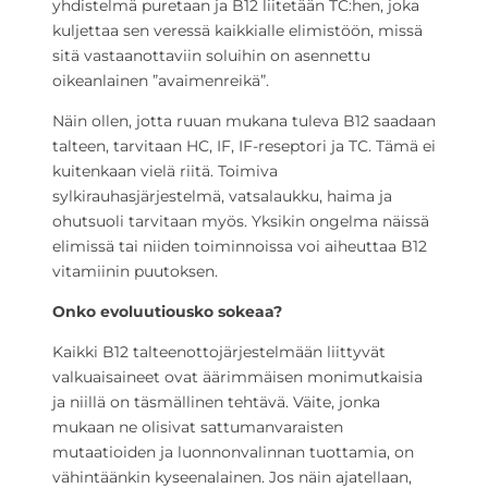
yhdistelmä puretaan ja B12 liitetään TC:hen, joka
kuljettaa sen veressä kaikkialle elimistöön, missä
sitä vastaanottaviin soluihin on asennettu
oikeanlainen ”avaimenreikä”.
Näin ollen, jotta ruuan mukana tuleva B12 saadaan
talteen, tarvitaan HC, IF, IF-reseptori ja TC. Tämä ei
kuitenkaan vielä riitä. Toimiva
sylkirauhasjärjestelmä, vatsalaukku, haima ja
ohutsuoli tarvitaan myös. Yksikin ongelma näissä
elimissä tai niiden toiminnoissa voi aiheuttaa B12
vitamiinin puutoksen.
Onko evoluutiousko sokeaa?
Kaikki B12 talteenottojärjestelmään liittyvät
valkuaisaineet ovat äärimmäisen monimutkaisia
ja niillä on täsmällinen tehtävä. Väite, jonka
mukaan ne olisivat sattumanvaraisten
mutaatioiden ja luonnonvalinnan tuottamia, on
vähintäänkin kyseenalainen. Jos näin ajatellaan,