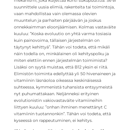
mekanismi, joka kuljettaa kohti sukupuuttoa. Se ei
suunnittele uusia elimiä, rakenteita tai toimintoja,
vaan mahdollistaa vain olemassa olevien
muuntelun ja parhaiten pärjäävän ja joskus
onnekkaimman eloonjäämisen. Kolmas vastaväite
kuuluu: ”Koska evoluutio on yhtä varma tosiasia
kuin painovoima, tällaisen järjestelmän on
täytynyt kehittyä”. Tähän voi todeta, että mikäli
näin todella on, minkälainen oli kehityspolku ja
miten elettiin ennen järjestelmän toimimista?
Lisäksi on syytä muistaa, että B12 yksin ei riitä.
Elimistön toiminta edellyttää yli 50 hivenaineen ja
vitamiinin läsnäoloa oikeassa keskinäisessä
suhteessa, kymmenistä tuhansista entsyymeistä
nyt puhumattakaan. Neljänneksi erityinen
evolutionistin vakiovastaväite vitamiineihin
liittyen kuuluu: ”onhan ihminen menettänyt C
vitamiinin tuotannonkin”. Tähän voi todeta, että
kyseessä on rappeutuminen, ei kehitys.