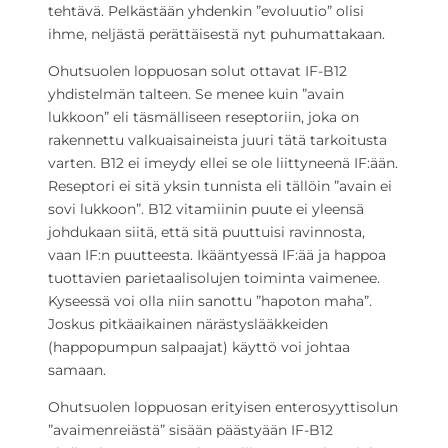
tehtävä. Pelkästään yhdenkin ”evoluutio” olisi
ihme, neljästä perättäisestä nyt puhumattakaan.
Ohutsuolen loppuosan solut ottavat IF-B12
yhdistelmän talteen. Se menee kuin ”avain
lukkoon” eli täsmälliseen reseptoriin, joka on
rakennettu valkuaisaineista juuri tätä tarkoitusta
varten. B12 ei imeydy ellei se ole liittyneenä IF:ään.
Reseptori ei sitä yksin tunnista eli tällöin ”avain ei
sovi lukkoon”. B12 vitamiinin puute ei yleensä
johdukaan siitä, että sitä puuttuisi ravinnosta,
vaan IF:n puutteesta. Ikääntyessä IF:ää ja happoa
tuottavien parietaalisolujen toiminta vaimenee.
Kyseessä voi olla niin sanottu ”hapoton maha”.
Joskus pitkäaikainen närästyslääkkeiden
(happopumpun salpaajat) käyttö voi johtaa
samaan.
Ohutsuolen loppuosan erityisen enterosyyttisolun
”avaimenreiästä” sisään päästyään IF-B12