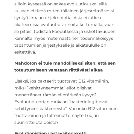
silloin kyseessä on sokea evoluutiousko, sillä
kukaan ei tiedä miten tällainen järjestelmä voisi
syntyä ilmaan ohjelmointia. Asia ei ratkea
akateemisia evoluutiotarinoita kertomalla, vaan
se pitäisi todistaa koeputkessa ja uskottavuuden
kannalta myös matemaattinen todennäköisyys
tapahtumien järjestykselle ja aikataululle on
esitettävä.
Mahdoton ei tule mahdolliseksi siten, että sen
toteutumiseen varataan riittävästi aikaa
Lisäksi, jos bakteerit tuottavat B12 vitamiinin,
miksi ”kehittyneemmät” eliöt olisivat
menettäneet tämän elintärkeän kyvyn?
Evoluutioteorian mukaan ”bakteriologit ovat
kehittyneet bakteereista”. Vai onko B12 vitamiinin
tuottaminen ja talteenotto näyte Luojan
suunnittelutaidoista?
Evolutionistien vastaväitepaketti