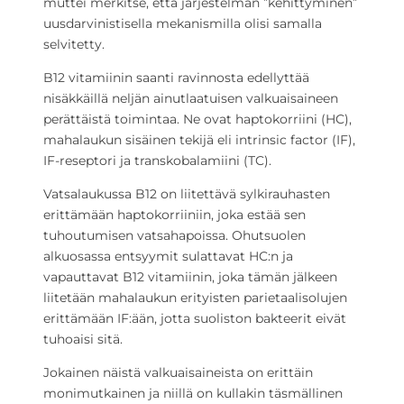
muttei merkitse, että järjestelmän ”kehittyminen”
uusdarvinistisella mekanismilla olisi samalla
selvitetty.
B12 vitamiinin saanti ravinnosta edellyttää
nisäkkäillä neljän ainutlaatuisen valkuaisaineen
perättäistä toimintaa. Ne ovat haptokorriini (HC),
mahalaukun sisäinen tekijä eli intrinsic factor (IF),
IF-reseptori ja transkobalamiini (TC).
Vatsalaukussa B12 on liitettävä sylkirauhasten
erittämään haptokorriiniin, joka estää sen
tuhoutumisen vatsahapoissa. Ohutsuolen
alkuosassa entsyymit sulattavat HC:n ja
vapauttavat B12 vitamiinin, joka tämän jälkeen
liitetään mahalaukun erityisten parietaalisolujen
erittämään IF:ään, jotta suoliston bakteerit eivät
tuhoaisi sitä.
Jokainen näistä valkuaisaineista on erittäin
monimutkainen ja niillä on kullakin täsmällinen