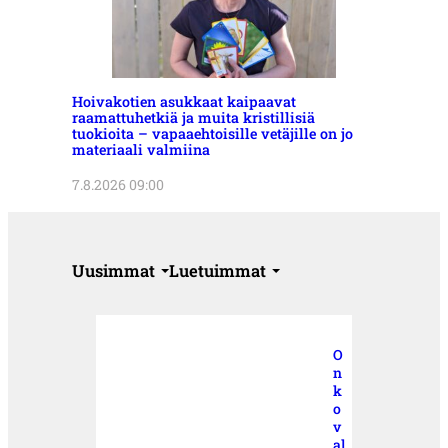
Hoivakotien asukkaat kaipaavat
raamattuhetkiä ja muita kristillisiä
tuokioita – vapaaehtoisille vetäjille on jo
materiaali valmiina
7.8.2026 09:00
Uusimmat
Luetuimmat
O
n
k
o
v
al