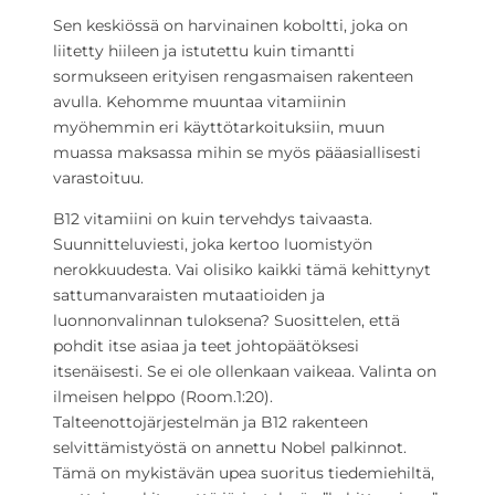
Sen keskiössä on harvinainen koboltti, joka on
liitetty hiileen ja istutettu kuin timantti
sormukseen erityisen rengasmaisen rakenteen
avulla. Kehomme muuntaa vitamiinin
myöhemmin eri käyttötarkoituksiin, muun
muassa maksassa mihin se myös pääasiallisesti
varastoituu.
B12 vitamiini on kuin tervehdys taivaasta.
Suunnitteluviesti, joka kertoo luomistyön
nerokkuudesta. Vai olisiko kaikki tämä kehittynyt
sattumanvaraisten mutaatioiden ja
luonnonvalinnan tuloksena? Suosittelen, että
pohdit itse asiaa ja teet johtopäätöksesi
itsenäisesti. Se ei ole ollenkaan vaikeaa. Valinta on
ilmeisen helppo (Room.1:20).
Talteenottojärjestelmän ja B12 rakenteen
selvittämistyöstä on annettu Nobel palkinnot.
Tämä on mykistävän upea suoritus tiedemiehiltä,