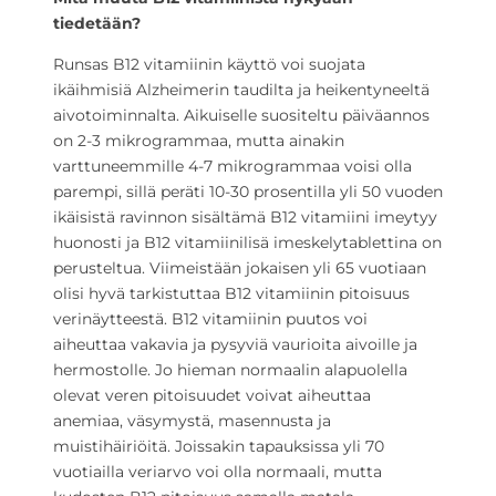
tiedetään?
Runsas B12 vitamiinin käyttö voi suojata
ikäihmisiä Alzheimerin taudilta ja heikentyneeltä
aivotoiminnalta. Aikuiselle suositeltu päiväannos
on 2-3 mikrogrammaa, mutta ainakin
varttuneemmille 4-7 mikrogrammaa voisi olla
parempi, sillä peräti 10-30 prosentilla yli 50 vuoden
ikäisistä ravinnon sisältämä B12 vitamiini imeytyy
huonosti ja B12 vitamiinilisä imeskelytablettina on
perusteltua. Viimeistään jokaisen yli 65 vuotiaan
olisi hyvä tarkistuttaa B12 vitamiinin pitoisuus
verinäytteestä. B12 vitamiinin puutos voi
aiheuttaa vakavia ja pysyviä vaurioita aivoille ja
hermostolle. Jo hieman normaalin alapuolella
olevat veren pitoisuudet voivat aiheuttaa
anemiaa, väsymystä, masennusta ja
muistihäiriöitä. Joissakin tapauksissa yli 70
vuotiailla veriarvo voi olla normaali, mutta