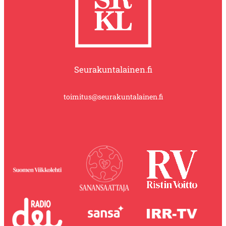
Seurakuntalainen.fi
toimitus@seurakuntalainen.fi