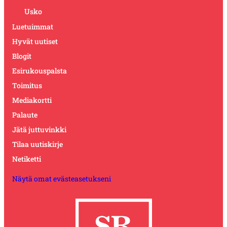
Usko
Luetuimmat
Hyvät uutiset
Blogit
Esirukouspalsta
Toimitus
Mediakortti
Palaute
Jätä juttuvinkki
Tilaa uutiskirje
Netiketti
Näytä omat evästeasetukseni