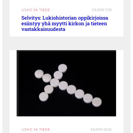
USKO JA TIEDE
5.9.2019 11:35
Selvitys: Lukiohistorian oppikirjoissa
esiintyy yhä myytti kirkon ja tieteen
vastakkaisuudesta
USKO JA TIEDE
3.8.2019 06:32