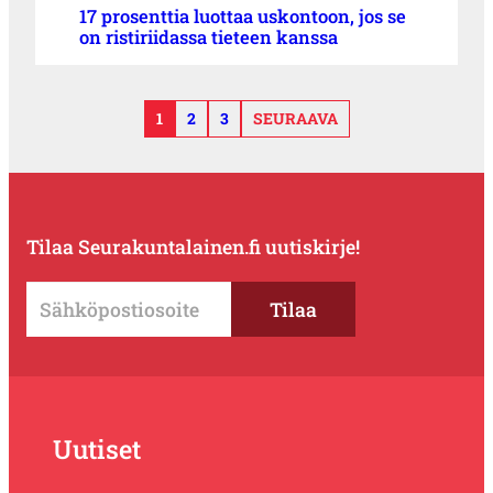
17 prosenttia luottaa uskontoon, jos se
on ristiriidassa tieteen kanssa
1
2
3
SEURAAVA
Tilaa Seurakuntalainen.fi uutiskirje!
Uutiset