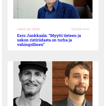
USKO JA TIEDE
15.5.2020 10:45
Eero Junkkaala: ”Myytti tieteen ja
uskon ristiriidasta on turha ja
vahingollinen”