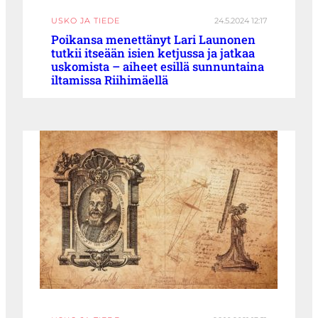
USKO JA TIEDE
24.5.2024 12:17
Poikansa menettänyt Lari Launonen
tutkii itseään isien ketjussa ja jatkaa
uskomista – aiheet esillä sunnuntaina
iltamissa Riihimäellä