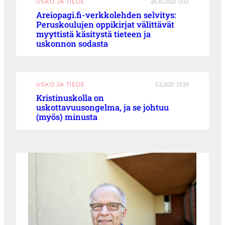
USKO JA TIEDE
26.10.2021 13:51
Areiopagi.fi-verkkolehden selvitys:
Peruskoulujen oppikirjat välittävät
myyttistä käsitystä tieteen ja
uskonnon sodasta
USKO JA TIEDE
5.2.2021 13:39
Kristinuskolla on
uskottavuusongelma, ja se johtuu
(myös) minusta