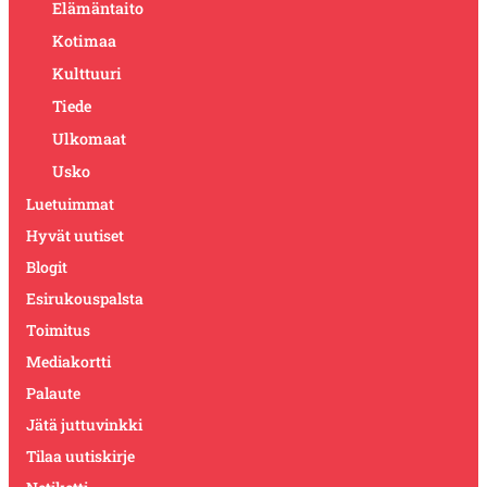
Elämäntaito
Kotimaa
Kulttuuri
Tiede
Ulkomaat
Usko
Luetuimmat
Hyvät uutiset
Blogit
Esirukouspalsta
Toimitus
Mediakortti
Palaute
Jätä juttuvinkki
Tilaa uutiskirje