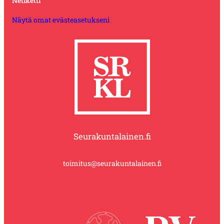
Netiketti
Näytä omat evästeasetukseni
Seurakuntalainen.fi
toimitus@seurakuntalainen.fi