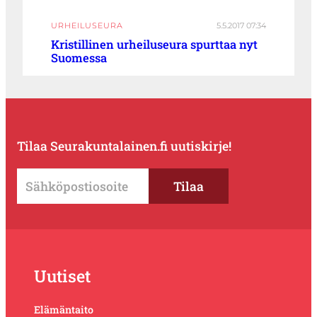
URHEILUSEURA
5.5.2017 07:34
Kristillinen urheiluseura spurttaa nyt
Suomessa
Tilaa Seurakuntalainen.fi uutiskirje!
Uutiset
Elämäntaito