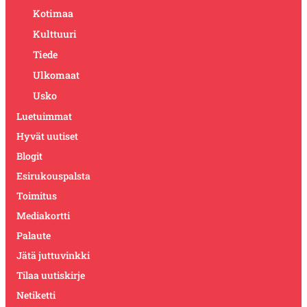
Kotimaa
Kulttuuri
Tiede
Ulkomaat
Usko
Luetuimmat
Hyvät uutiset
Blogit
Esirukouspalsta
Toimitus
Mediakortti
Palaute
Jätä juttuvinkki
Tilaa uutiskirje
Netiketti