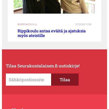
RIPPIKOULU
5.7.2022 11:58
Rippikoulu antaa eväitä ja ajatuksia
myös ateistille
Tilaa Seurakuntalainen.fi uutiskirje!