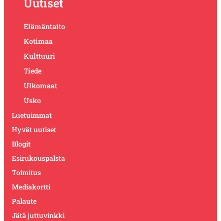
Uutiset
Elämäntaito
Kotimaa
Kulttuuri
Tiede
Ulkomaat
Usko
Luetuimmat
Hyvät uutiset
Blogit
Esirukouspalsta
Toimitus
Mediakortti
Palaute
Jätä juttuvinkki