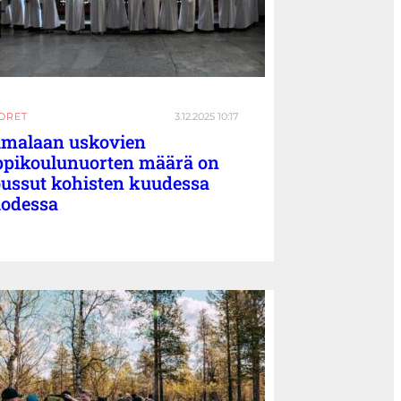
ORET
3.12.2025 10:17
malaan uskovien
ppikoulunuorten määrä on
ussut kohisten kuudessa
odessa