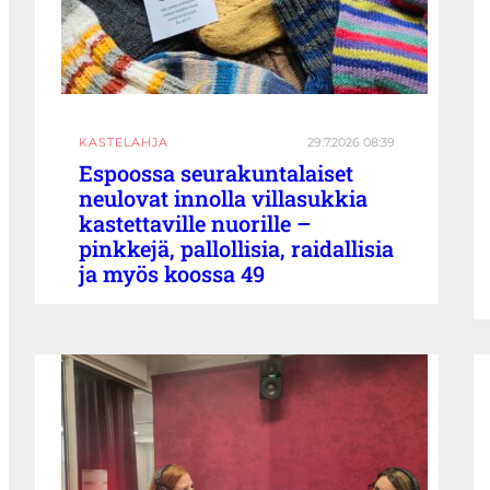
KASTELAHJA
29.7.2026 08:39
Espoossa seurakuntalaiset
neulovat innolla villasukkia
kastettaville nuorille –
pinkkejä, pallollisia, raidallisia
ja myös koossa 49