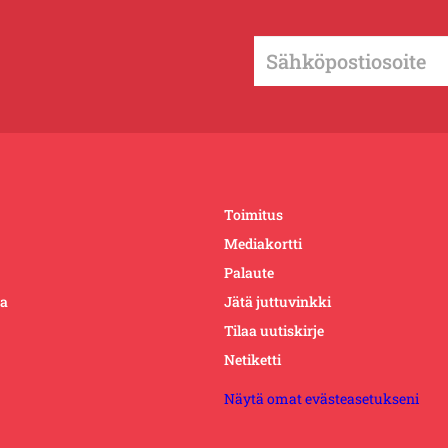
Toimitus
Mediakortti
Palaute
ta
Jätä juttuvinkki
Tilaa uutiskirje
Netiketti
Näytä omat evästeasetukseni