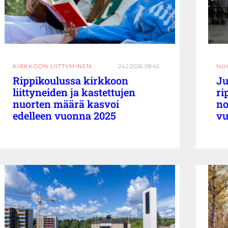
KIRKKOON LIITTYMINEN
24.2.2026 08:42
NU
Rippikoulussa kirkkoon
Ju
liittyneiden ja kastettujen
ri
nuorten määrä kasvoi
no
edelleen vuonna 2025
vu