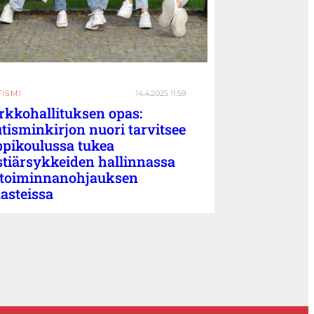
TISMI
14.4.2025 11:59
rkkohallituksen opas:
tisminkirjon nuori tarvitsee
ppikoulussa tukea
stiärsykkeiden hallinnassa
 toiminnanohjauksen
asteissa