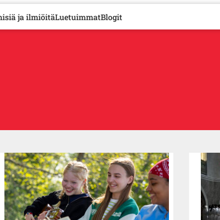
isiä ja ilmiöitä
Luetuimmat
Blogit