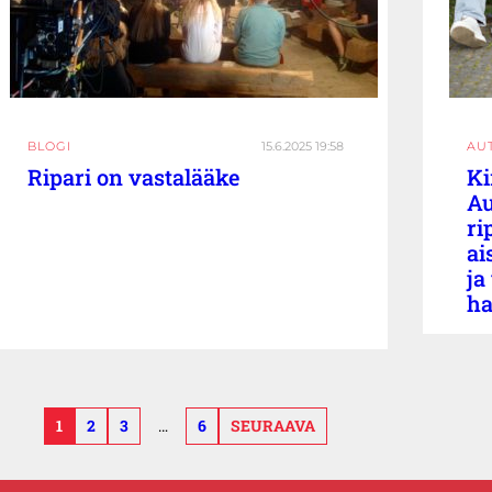
BLOGI
15.6.2025 19:58
AU
Ripari on vastalääke
Ki
Au
ri
ai
ja
ha
1
2
3
…
6
SEURAAVA