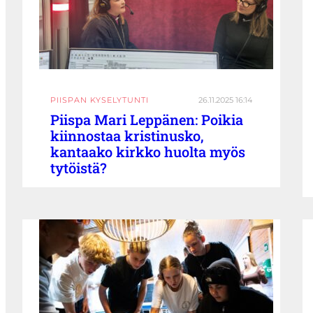
PIISPAN KYSELYTUNTI
26.11.2025 16:14
Piispa Mari Leppänen: Poikia
kiinnostaa kristinusko,
kantaako kirkko huolta myös
tytöistä?