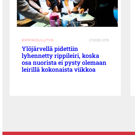
RIPPIKOULUTYÖ
2.7.2025 12:19
Ylöjärvellä pidettiin
lyhennetty rippileiri, koska
osa nuorista ei pysty olemaan
leirillä kokonaista viikkoa