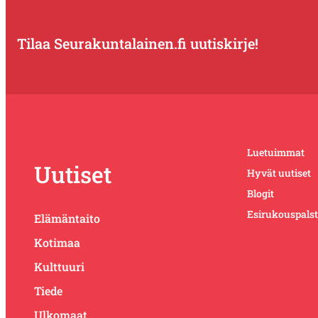
Tilaa Seurakuntalainen.fi uutiskirje!
Luetuimmat
Uutiset
Hyvät uutiset
Blogit
Esirukouspals
Elämäntaito
Kotimaa
Kulttuuri
Tiede
Ulkomaat