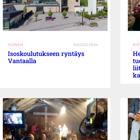
ISONEN
10.9.2025 09:54
RI
Isoskoulutukseen ryntäys
He
Vantaalla
tu
li
ka