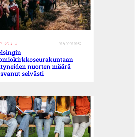
PPIKOULU
25.8.2025 15:37
lsingin
omiokirkkoseurakuntaan
ittyneiden nuorten määrä
svanut selvästi