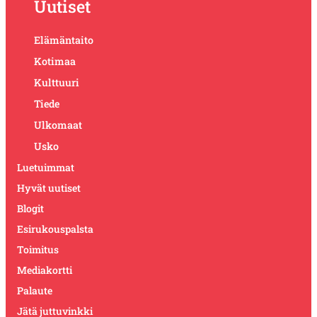
Uutiset
Elämäntaito
Kotimaa
Kulttuuri
Tiede
Ulkomaat
Usko
Luetuimmat
Hyvät uutiset
Blogit
Esirukouspalsta
Toimitus
Mediakortti
Palaute
Jätä juttuvinkki