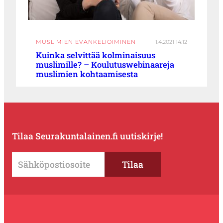
MUSLIMIEN EVANKELIOIMINEN
1.4.2021 14:12
Kuinka selvittää kolminaisuus
muslimille? – Koulutuswebinaareja
muslimien kohtaamisesta
Tilaa Seurakuntalainen.fi uutiskirje!