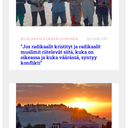
MUSLIMIEN EVANKELIOIMINEN
19.11.2025 11:57
”Jos radikaalit kristityt ja radikaalit
muslimit riitelevät siitä, kuka on
oikeassa ja kuka väärässä, syntyy
konflikti”