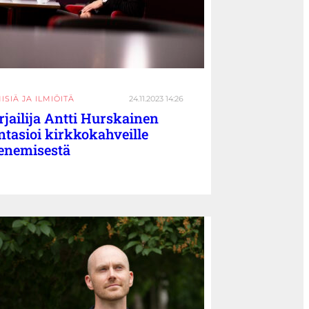
ISIÄ JA ILMIÖITÄ
24.11.2023 14:26
rjailija Antti Hurskainen
ntasioi kirkkokahveille
enemisestä