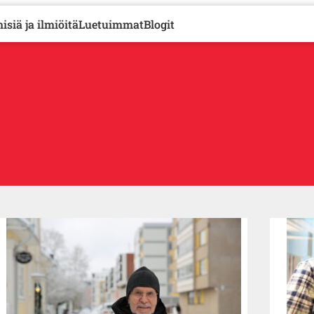
isiä ja ilmiöitä
Luetuimmat
Blogit