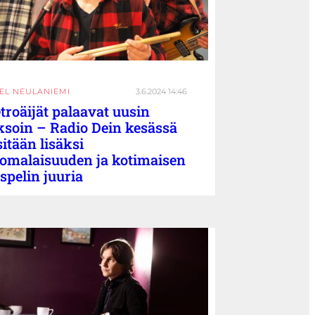
IEL NEULANIEMI
3.6.2024 14:46
troäijät palaavat uusin
ksoin – Radio Dein kesässä
sitään lisäksi
omalaisuuden ja kotimaisen
spelin juuria