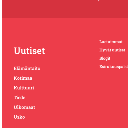
Luetuimmat
Uutiset
Hyvät uutiset
Blogit
Esirukouspals
Elämäntaito
Kotimaa
Kulttuuri
Tiede
Ulkomaat
Usko