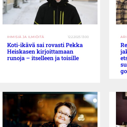
IHMISIÄ JA ILMIÖITÄ
12.2.2025 13:00
AR
Koti-ikävä sai rovasti Pekka
Re
Heiskasen kirjoittamaan
ja
runoja – itselleen ja toisille
et
su
go