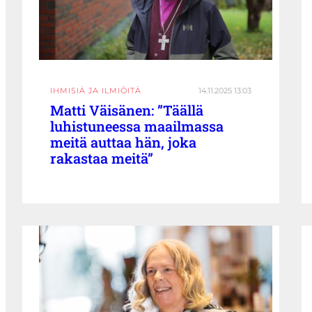
IHMISIÄ JA ILMIÖITÄ
14.11.2025 13:03
Matti Väisänen: ”Täällä
luhistuneessa maailmassa
meitä auttaa hän, joka
rakastaa meitä”