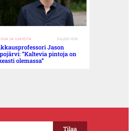
ISIÄ JA ILMIÖITÄ
21.6.2021 10:32
kkausprofessori Jason
pojärvi: ”Kaltevia pintoja on
keasti olemassa”