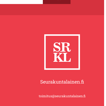
Seurakuntalainen.fi
toimitus@seurakuntalainen.fi