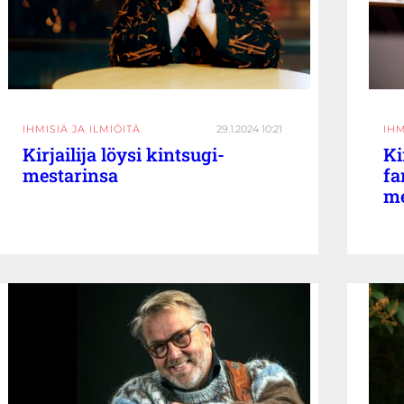
IHMISIÄ JA ILMIÖITÄ
29.1.2024 10:21
IHM
Kirjailija löysi kintsugi-
Ki
mestarinsa
fa
m