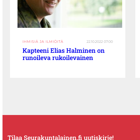
IHMISIÄ JA ILMIÖITÄ
22.10.2022 07:00
Kapteeni Elias Halminen on
runoileva rukoilevainen
Tilaa Seurakuntalainen.fi uutiskirje!