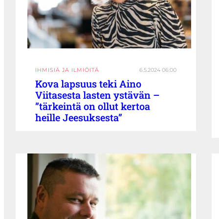
IHMISIÄ JA ILMIÖITÄ
6.5.2024 06:00
Kova lapsuus teki Aino
Viitasesta lasten ystävän –
”tärkeintä on ollut kertoa
heille Jeesuksesta”