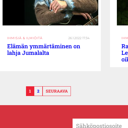
IHMISIÄ & ILMIÖITÄ
26.1.2022 17:34
IHM
Elämän ymmärtäminen on
Ra
lahja Jumalalta
Le
oi
1
2
SEURAAVA