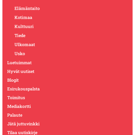
Elämäntaito
Kotimaa
Kulttuuri
Tiede
Ulkomaat
Usko
Luetuimmat
Hyvät uutiset
Blogit
Esirukouspalsta
Toimitus
Mediakortti
Palaute
Jätä juttuvinkki
Tilaa uutiskirje