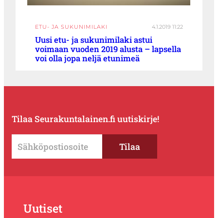
ETU- JA SUKUNIMILAKI
4.1.2019 11:22
Uusi etu- ja sukunimilaki astui
voimaan vuoden 2019 alusta – lapsella
voi olla jopa neljä etunimeä
Tilaa Seurakuntalainen.fi uutiskirje!
Uutiset