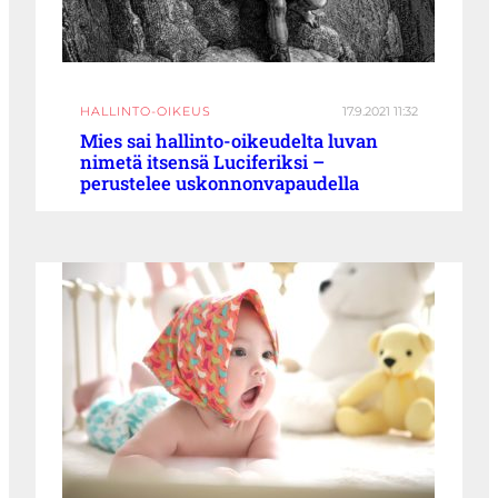
HALLINTO-OIKEUS
17.9.2021 11:32
Mies sai hallinto-oikeudelta luvan
nimetä itsensä Luciferiksi –
perustelee uskonnonvapaudella