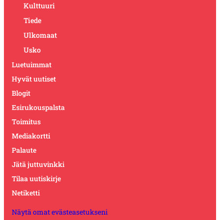
Kulttuuri
Tiede
Ulkomaat
Usko
Luetuimmat
Hyvät uutiset
Blogit
Esirukouspalsta
Toimitus
Mediakortti
Palaute
Jätä juttuvinkki
Tilaa uutiskirje
Netiketti
Näytä omat evästeasetukseni