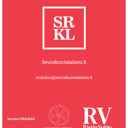
Seurakuntalainen.fi
toimitus@seurakuntalainen.fi