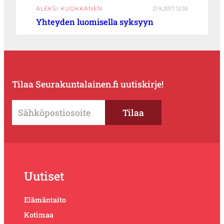
ALEKSI KUOKKANEN
21.9.2017 12:35
Yhteyden luomisella syksyyn
Tilaa Seurakuntalainen.fi uutiskirje!
Uutiset
Elämäntaito
Kotimaa