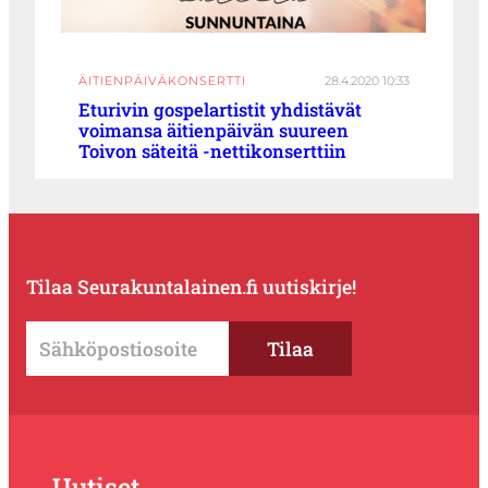
ÄITIENPÄIVÄKONSERTTI
28.4.2020 10:33
Eturivin gospelartistit yhdistävät
voimansa äitienpäivän suureen
Toivon säteitä -nettikonserttiin
Tilaa Seurakuntalainen.fi uutiskirje!
Uutiset