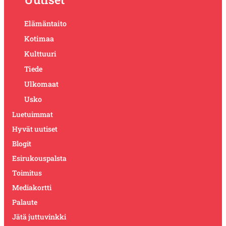
Elämäntaito
Kotimaa
Kulttuuri
Tiede
Ulkomaat
Usko
Luetuimmat
Hyvät uutiset
Blogit
Esirukouspalsta
Toimitus
Mediakortti
Palaute
Jätä juttuvinkki