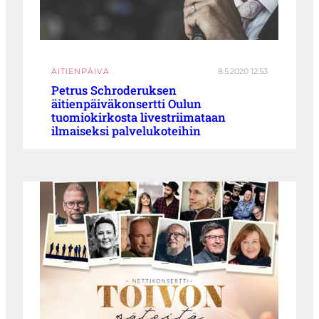
ÄITIENPÄIVÄ
8.5.2020 12:53
Petrus Schroderuksen
äitienpäiväkonsertti Oulun
tuomiokirkosta livestriimataan
ilmaiseksi palvelukoteihin