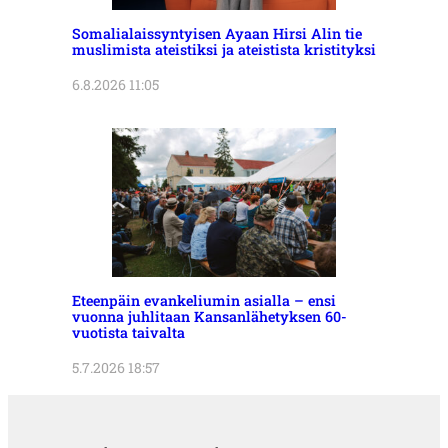
Somalialaissyntyisen Ayaan Hirsi Alin tie
muslimista ateistiksi ja ateistista kristityksi
6.8.2026 11:05
Eteenpäin evankeliumin asialla – ensi
vuonna juhlitaan Kansanlähetyksen 60-
vuotista taivalta
5.7.2026 18:57