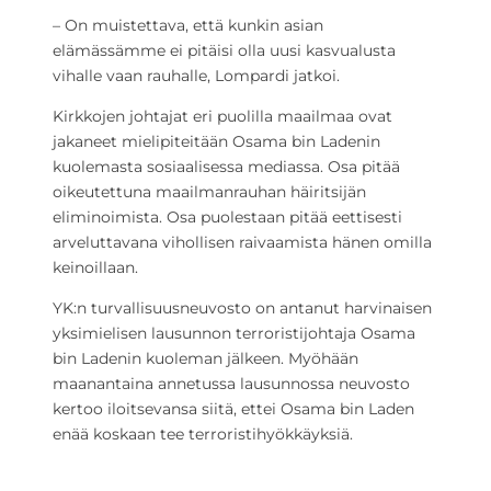
– On muistettava, että kunkin asian
elämässämme ei pitäisi olla uusi kasvualusta
vihalle vaan rauhalle, Lompardi jatkoi.
Kirkkojen johtajat eri puolilla maailmaa ovat
jakaneet mielipiteitään Osama bin Ladenin
kuolemasta sosiaalisessa mediassa. Osa pitää
oikeutettuna maailmanrauhan häiritsijän
eliminoimista. Osa puolestaan pitää eettisesti
arveluttavana vihollisen raivaamista hänen omilla
keinoillaan.
YK:n turvallisuusneuvosto on antanut harvinaisen
yksimielisen lausunnon terroristijohtaja Osama
bin Ladenin kuoleman jälkeen. Myöhään
maanantaina annetussa lausunnossa neuvosto
kertoo iloitsevansa siitä, ettei Osama bin Laden
enää koskaan tee terroristihyökkäyksiä.