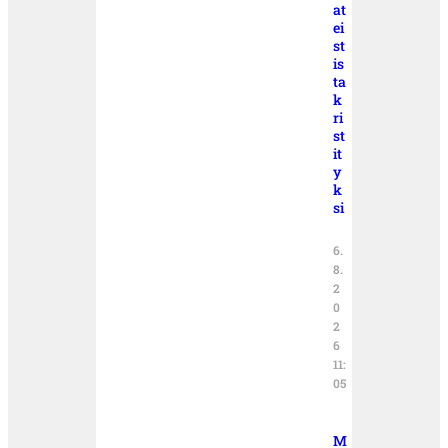
at
ei
st
is
ta
k
ri
st
it
y
k
si
6.
8.
2
0
2
6
11:
05
M