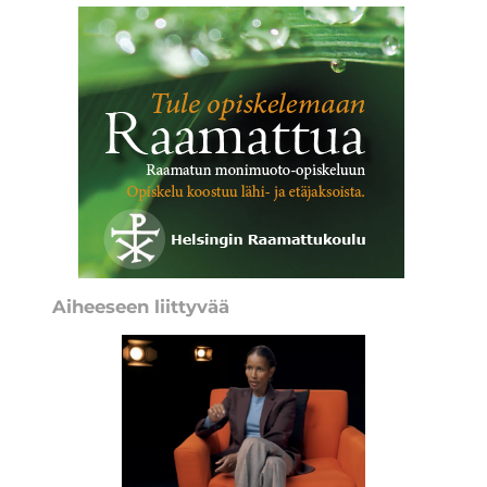
Aiheeseen liittyvää