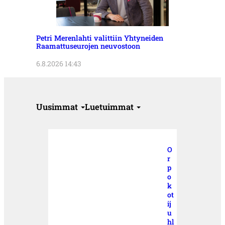
Petri Merenlahti valittiin Yhtyneiden
Raamattuseurojen neuvostoon
6.8.2026 14:43
Uusimmat
Luetuimmat
O
r
p
o
k
ot
ij
u
hl