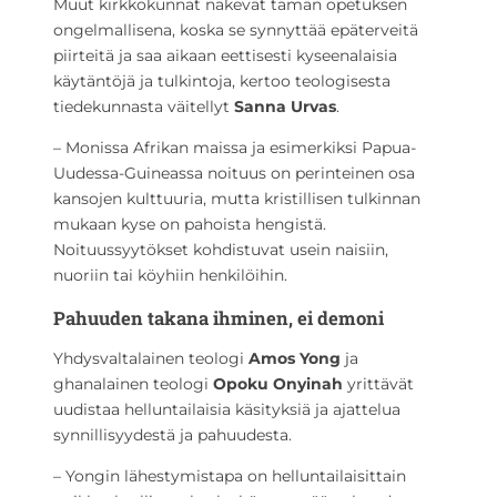
Muut kirkkokunnat näkevät tämän opetuksen
ongelmallisena, koska se synnyttää epäterveitä
piirteitä ja saa aikaan eettisesti kyseenalaisia
käytäntöjä ja tulkintoja, kertoo teologisesta
tiedekunnasta väitellyt
Sanna Urvas
.
– Monissa Afrikan maissa ja esimerkiksi Papua-
Uudessa-Guineassa noituus on perinteinen osa
kansojen kulttuuria, mutta kristillisen tulkinnan
mukaan kyse on pahoista hengistä.
Noituussyytökset kohdistuvat usein naisiin,
nuoriin tai köyhiin henkilöihin.
Pahuuden takana ihminen, ei demoni
Yhdysvaltalainen teologi
Amos
Yong
ja
ghanalainen teologi
Opoku
Onyinah
yrittävät
uudistaa helluntailaisia käsityksiä ja ajattelua
synnillisyydestä ja pahuudesta.
– Yongin lähestymistapa on helluntailaisittain