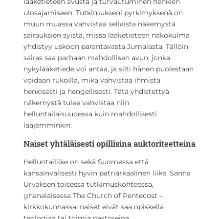
lääketieteen avusta ja turvautuminen henkien
ulosajamiseen. Tutkimukseni pyrkimyksenä on
muun muassa vahvistaa sellaista näkemystä
sairauksien syistä, missä lääketieteen näkökulma
yhdistyy uskoon parantavasta Jumalasta. Tällöin
sairas saa parhaan mahdollisen avun, jonka
nykylääketiede voi antaa, ja silti hänen puolestaan
voidaan rukoilla, mikä vahvistaa ihmistä
henkisesti ja hengellisesti. Tätä yhdistettyä
näkemystä tulee vahvistaa niin
helluntailaisuudessa kuin mahdollisesti
laajemminkin.
Naiset yhtäläisesti opillisina auktoriteetteina
Helluntailiike on sekä Suomessa että
kansainvälisesti hyvin patriarkaalinen liike. Sanna
Urvaksen toisessa tutkimuskohteessa,
ghanalaisessa The Church of Pentecost –
kirkkokunnassa, naiset eivät saa opiskella
teologiaa tai toimia pastoreina.