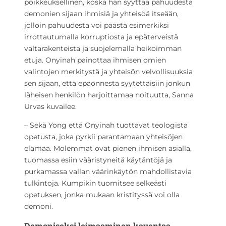
poikkeuksellinen, koska hän syyttää pahuudesta
demonien sijaan ihmisiä ja yhteisöä itseään,
jolloin pahuudesta voi päästä esimerkiksi
irrottautumalla korruptiosta ja epäterveistä
valtarakenteista ja suojelemalla heikoimman
etuja. Onyinah painottaa ihmisen omien
valintojen merkitystä ja yhteisön velvollisuuksia
sen sijaan, että epäonnesta syytettäisiin jonkun
läheisen henkilön harjoittamaa noituutta, Sanna
Urvas kuvailee.
– Sekä Yong että Onyinah tuottavat teologista
opetusta, joka pyrkii parantamaan yhteisöjen
elämää. Molemmat ovat pienen ihmisen asialla,
tuomassa esiin vääristyneitä käytäntöjä ja
purkamassa vallan väärinkäytön mahdollistavia
tulkintoja. Kumpikin tuomitsee selkeästi
opetuksen, jonka mukaan kristityssä voi olla
demoni.
Demoniseksi leimaaminen kaventaa