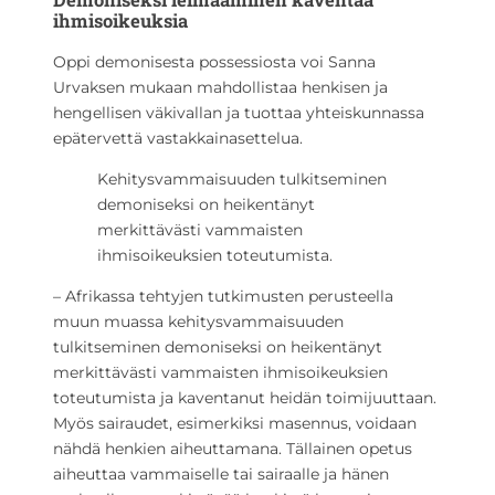
ihmisoikeuksia
Oppi demonisesta possessiosta voi Sanna
Urvaksen mukaan mahdollistaa henkisen ja
hengellisen väkivallan ja tuottaa yhteiskunnassa
epätervettä vastakkainasettelua.
Kehitysvammaisuuden tulkitseminen
demoniseksi on heikentänyt
merkittävästi vammaisten
ihmisoikeuksien toteutumista.
– Afrikassa tehtyjen tutkimusten perusteella
muun muassa kehitysvammaisuuden
tulkitseminen demoniseksi on heikentänyt
merkittävästi vammaisten ihmisoikeuksien
toteutumista ja kaventanut heidän toimijuuttaan.
Myös sairaudet, esimerkiksi masennus, voidaan
nähdä henkien aiheuttamana. Tällainen opetus
aiheuttaa vammaiselle tai sairaalle ja hänen