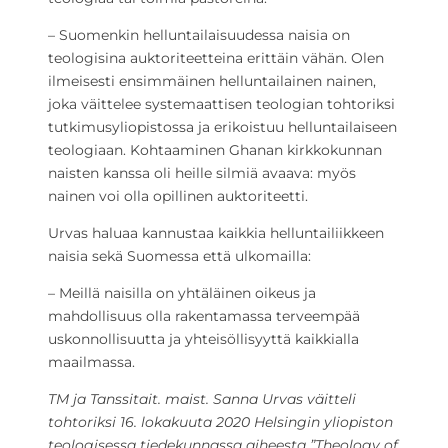
– Suomenkin helluntailaisuudessa naisia on
teologisina auktoriteetteina erittäin vähän. Olen
ilmeisesti ensimmäinen helluntailainen nainen,
joka väittelee systemaattisen teologian tohtoriksi
tutkimusyliopistossa ja erikoistuu helluntailaiseen
teologiaan. Kohtaaminen Ghanan kirkkokunnan
naisten kanssa oli heille silmiä avaava: myös
nainen voi olla opillinen auktoriteetti.
Urvas haluaa kannustaa kaikkia helluntailiikkeen
naisia sekä Suomessa että ulkomailla:
– Meillä naisilla on yhtäläinen oikeus ja
mahdollisuus olla rakentamassa terveempää
uskonnollisuutta ja yhteisöllisyyttä kaikkialla
maailmassa.
TM ja Tanssitait. maist. Sanna Urvas väitteli
tohtoriksi 16. lokakuuta 2020 Helsingin yliopiston
teologisessa tiedekunnassa aiheesta ”Theology of