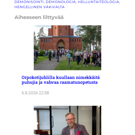
DEMONISOINTI
, 
DEMONOLOGIA
, 
HELLUNTAITEOLOGIA
, 
HENGELLINEN VÄKIVALTA
Aiheeseen liittyvää
Orpokotijuhlilla kuullaan nimekkäitä
puhujia ja vahvaa raamatunopetusta
6.8.2026 22:58