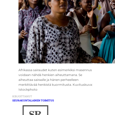
Afrikassa sairaudet kuten esimerkiksi masennus
voidaan nähdä henkien aiheuttamana. Se
aiheuttaa sairaalle ja hänen perheelleen
merkittävää henkistä kuormitusta. Kuvituskuva:
Istockphoto
KIRJOITTANUT
SEURAKUNTALAINEN TOIMITUS