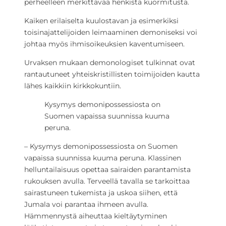
perheelleen merkittävää henkistä kuormitusta.
Kaiken erilaiselta kuulostavan ja esimerkiksi
toisinajattelijoiden leimaaminen demoniseksi voi
johtaa myös ihmisoikeuksien kaventumiseen.
Urvaksen mukaan demonologiset tulkinnat ovat
rantautuneet yhteiskristillisten toimijoiden kautta
lähes kaikkiin kirkkokuntiin.
Kysymys demonipossessiosta on
Suomen vapaissa suunnissa kuuma
peruna.
– Kysymys demonipossessiosta on Suomen
vapaissa suunnissa kuuma peruna. Klassinen
helluntailaisuus opettaa sairaiden parantamista
rukouksen avulla. Terveellä tavalla se tarkoittaa
sairastuneen tukemista ja uskoa siihen, että
Jumala voi parantaa ihmeen avulla.
Hämmennystä aiheuttaa kieltäytyminen